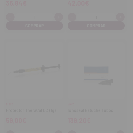
36,84€
42,00€
-
+
-
+
Cantidad:
Cantidad:
Disminuir
Aumentar
Disminuir
Aume
cantidad
cantidad
cantidad
cant
BISCO
VOCO
Protector TheraCal LC (1g)
Ionoseal Estuche Tubos
59,00€
139,20€