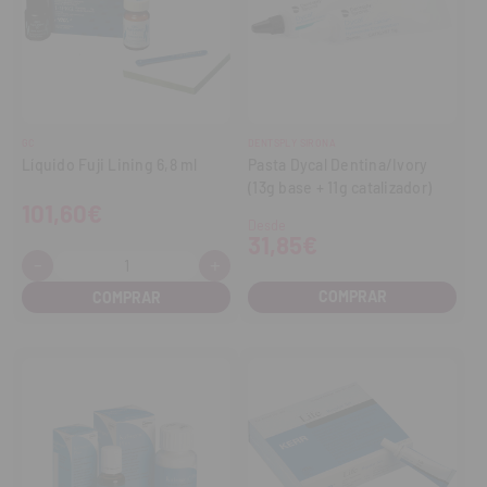
GC
DENTSPLY SIRONA
Líquido Fuji Lining 6,8 ml
Pasta Dycal Dentina/Ivory
(13g base + 11g catalizador)
101,60€
Desde
31,85€
-
+
Cantidad:
Disminuir
Aumentar
cantidad
cantidad
COMPRAR