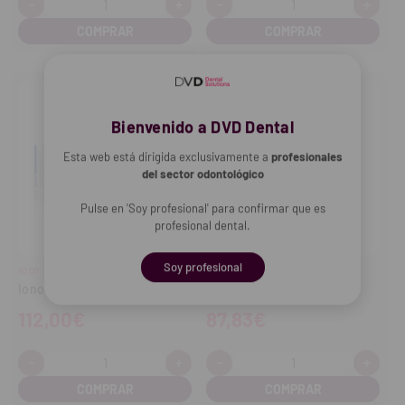
-
+
-
+
Cantidad:
Cantidad:
Disminuir
Aumentar
Disminuir
Aume
cantidad
cantidad
cantidad
cant
Bienvenido a DVD Dental
Esta web está dirigida exclusivamente a
profesionales
del sector odontológico
Pulse en 'Soy profesional' para confirmar que es
profesional dental.
Soy profesional
VOCO
SDI
Ionoseal Estuche Jeringas
Aplicador Riva 2
112,00€
87,83€
-
+
-
+
Cantidad:
Cantidad:
Disminuir
Aumentar
Disminuir
Aume
cantidad
cantidad
cantidad
cant