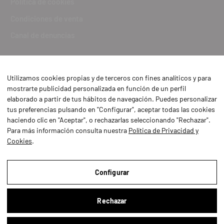
Política de cookies
Condiciones de venta
Canal de denuncias
Utilizamos cookies propias y de terceros con fines analíticos y para
mostrarte publicidad personalizada en función de un perfil
elaborado a partir de tus hábitos de navegación. Puedes personalizar
tus preferencias pulsando en "Configurar", aceptar todas las cookies
haciendo clic en "Aceptar", o rechazarlas seleccionando "Rechazar".
Para más información consulta nuestra
Política de Privacidad y
Cookies
.
Aviso Legal
Política de Privacidad y Cookies
Configurar
Condiciones de compra
Rechazar
Configurar