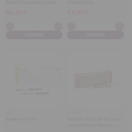
Apatita Fluoroseal jeringas
Alveogyl (10g)
(3x2ml)
54,92€
43,90€
-
+
-
+
Cantidad:
Cantidad:
Disminuir
Aumentar
Disminuir
Aume
cantidad
cantidad
cantidad
cant
R&S
PULPDENT
Supraliner photo
Pasta de hidróxido de calcio
con yodoformo Forendo
(2,2g)