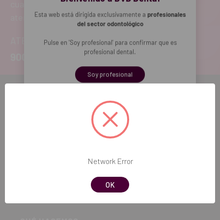
cualquier duda, estaremos encantados de
Esta web está dirigida exclusivamente a
profesionales
atenderte!
del sector odontológico
ATENCIÓN AL CLIENTE
Pulse en 'Soy profesional' para confirmar que es
profesional dental.
900 300 475
Soy profesional
CÓMO COMPRAR
Registro
Acceder
Mi cuenta
Guía de compra
Network Error
Envíos y devoluciones
OK
Condiciones de ofertas proveedor