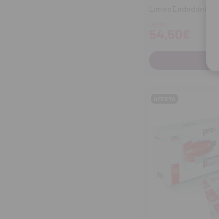
Limas Endodóntica
Desde
54,50€
CO
OFERTA