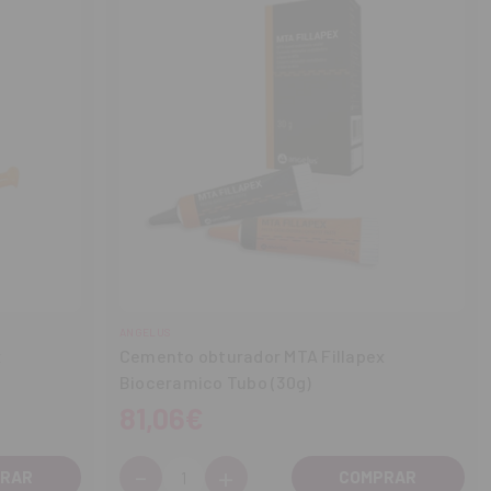
ANGELUS
x
Cemento obturador MTA Fillapex
Bioceramico Tubo (30g)
81,06€
-
+
Cantidad: