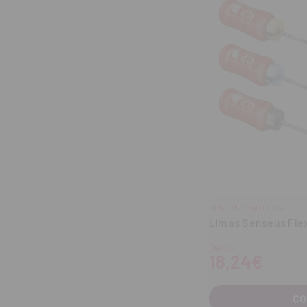
DENTSPLY MAILLEFER
Limas Senseus Fle
Desde
18,24€
CO