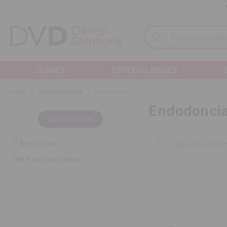
Recibe tu pedido en 24/48 horas
Monta tu clínica ¡Te acompañamos!
Buscar
CLÍNICA
ESPECIALIDADES
Inicio
Especialidades
Endodoncia
Endodonci
Aplicar filtros
Filtrando por
Agujas de irriga
Sin filtros aplicados