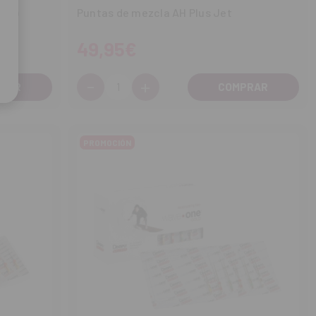
15g)
Puntas de mezcla AH Plus Jet
49,95€
-
+
Cantidad:
Disminuir
Aumentar
cantidad
cantidad
PROMOCIÓN