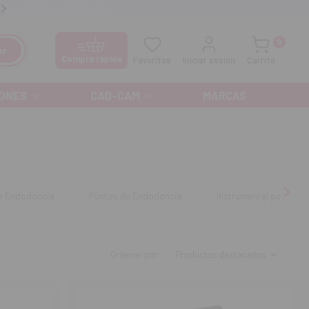
manos GRATIS al
900 300 475
Ofertas especiales cada mes
0
ar
Compra rápida
Favoritos
Iniciar sesión
Carrito
ONES
CAD-CAM
MARCAS
e Endodoncia
Puntas de Endodoncia
Instrumental para Ais
Ordenar por: