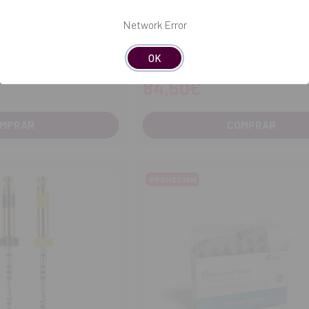
Network Error
DENTSPLY SIRONA
OK
uds.)
Limas Protaper Next (6 uds.)
84,50€
MPRAR
COMPRAR
PROMOCIÓN