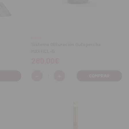
REFINE
Sistema Obturación Gutapercha
MAXFILL-G
280,00€
-
+
Cantidad:
Disminuir
Aumentar
cantidad
cantidad