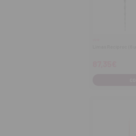
VDW
Limas Reciproc (6 u
87,35€
CO