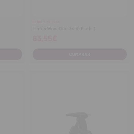
DENTSPLY SIRONA
Limas WaveOne Gold (6 uds.)
83,55€
COMPRAR