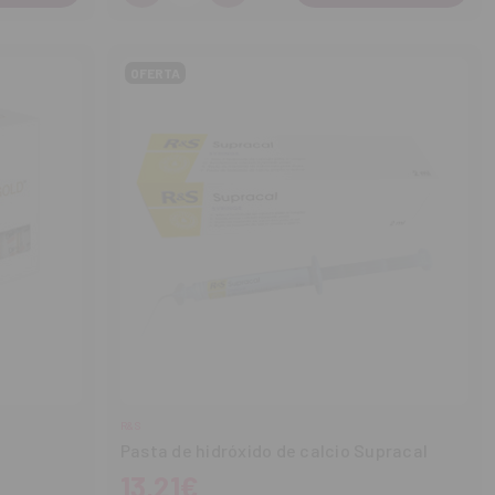
Disminuir
Aumentar
cantidad
cantidad
OFERTA
R&S
Pasta de hidróxido de calcio Supracal
13,21€