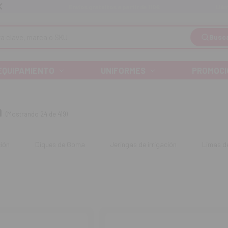
Llá
Envíos gratuitos a partir de 110€
Busc
EQUIPAMIENTO
UNIFORMES
PROMOCI
a
(Mostrando 24 de 419)
ción
Diques de Goma
Jeringas de irrigación
Limas d