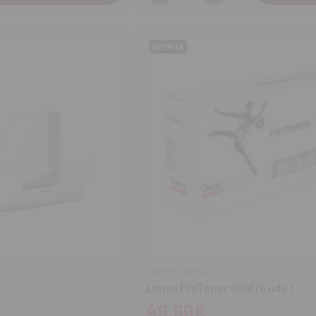
Disminuir
Aumentar
cantidad
cantidad
OFERTA
DENTSPLY SIRONA
Limas ProTaper Gold (6 uds.)
49,90€