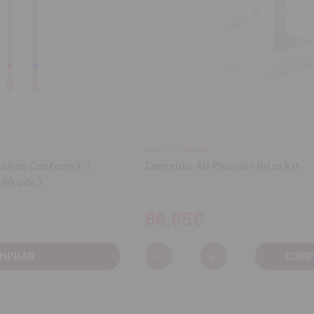
DENTSPLY SIRONA
rchas Conform Fit
Cemento AH Plus Jet Intro Kit
60 uds.)
86,85€
-
+
Cantidad:
MPRAR
Disminuir
Aumentar
cantidad
cantidad