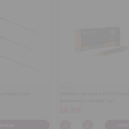
ANGELUS
xo Ready Steel
Cemento obturador MTA Fillape
Bioceramico Jeringa (4g)
28,31€
-
+
Cantidad:
MPRAR