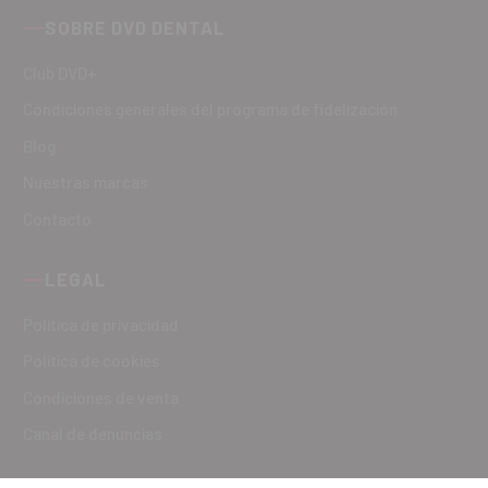
SOBRE DVD DENTAL
Club DVD+
Condiciones generales del programa de fidelización
Blog
Nuestras marcas
Contacto
LEGAL
Política de privacidad
Política de cookies
Condiciones de venta
Canal de denuncias