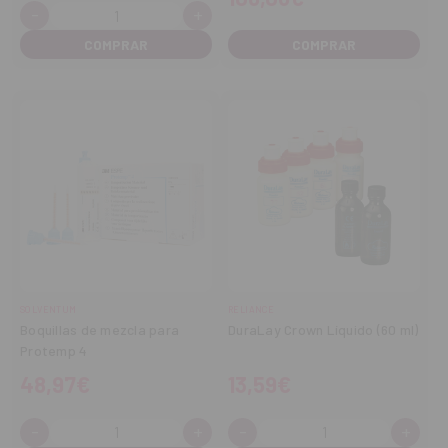
-
+
Cantidad:
Disminuir
Aumentar
cantidad
cantidad
COMPRAR
SOLVENTUM
RELIANCE
Boquillas de mezcla para
DuraLay Crown Líquido (60 ml)
Protemp 4
48,97€
13,59€
-
+
-
+
Cantidad:
Cantidad:
Disminuir
Aumentar
Disminuir
Aume