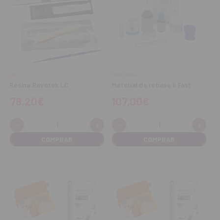
GC
TOKUYAMA
Resina Revotek LC
Material de rebase II Fast
78,20€
107,00€
-
+
-
+
Cantidad:
Cantidad:
Disminuir
Aumentar
Disminuir
Aume
cantidad
cantidad
cantidad
cant