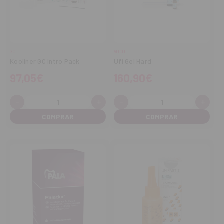
GC
VOCO
Kooliner GC Intro Pack
Ufi Gel Hard
97,05€
160,90€
-
+
-
+
Cantidad:
Cantidad:
Disminuir
Aumentar
Disminuir
Aume
cantidad
cantidad
cantidad
cant