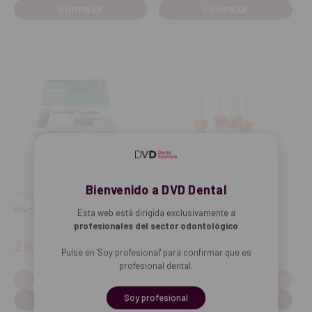
cantidad
cantidad
cantidad
cant
Bienvenido a DVD Dental
BAUSCH
ITENA
Bio-Ink flow set
Boquillas de mezcla
Esta web está dirigida exclusivamente a
Dentocrown (10 uds.)
profesionales del sector odontológico
28,50€
14,00€
Pulse en 'Soy profesional' para confirmar que es
profesional dental.
-
+
-
+
Cantidad:
Cantidad:
Disminuir
Aumentar
Disminuir
Aume
cantidad
cantidad
cantidad
cant
Soy profesional