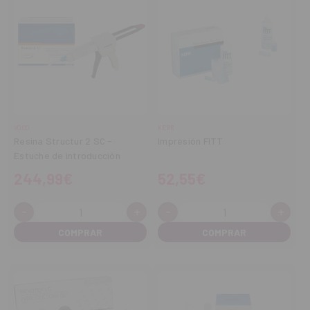
VOCO
KERR
Resina Structur 2 SC -
Impresión FITT
Estuche de introducción
244,99€
52,55€
-
+
-
+
Cantidad:
Cantidad:
Disminuir
Aumentar
Disminuir
Aume
cantidad
cantidad
cantidad
cant