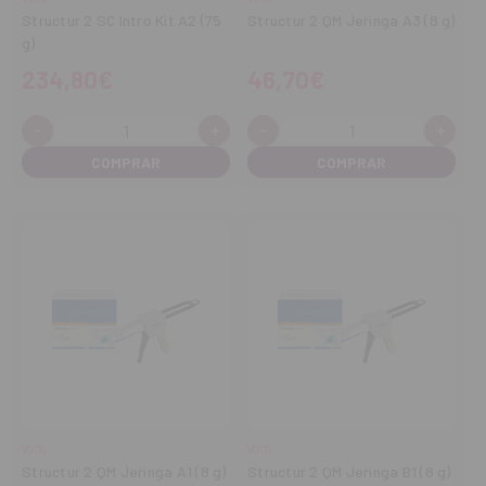
Structur 2 SC Intro Kit A2 (75
Structur 2 QM Jeringa A3 (8 g)
g)
234,80€
46,70€
-
+
-
+
Cantidad:
Cantidad:
Disminuir
Aumentar
Disminuir
Aume
cantidad
cantidad
cantidad
cant
VOCO
VOCO
Structur 2 QM Jeringa A1 (8 g)
Structur 2 QM Jeringa B1 (8 g)