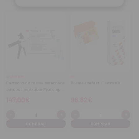
SOLVENTUM
GC
Cartucho de resina bisacrílica
Resina Unifast III Intro Kit
autopolimerizable Protemp 4
- Kit Introducción
147,00€
98,62€
-
+
-
+
Cantidad:
Cantidad:
Disminuir
Aumentar
Disminuir
Aume
cantidad
cantidad
cantidad
cant