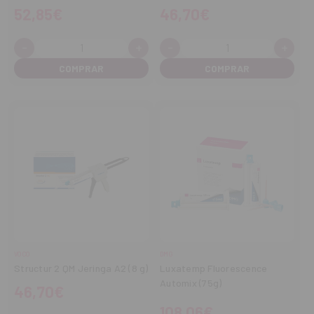
52,85€
46,70€
-
+
-
+
Cantidad:
Cantidad:
Disminuir
Aumentar
Disminuir
Aume
cantidad
cantidad
cantidad
cant
VOCO
DMG
Structur 2 QM Jeringa A2 (8 g)
Luxatemp Fluorescence
Automix (75g)
46,70€
108,06€