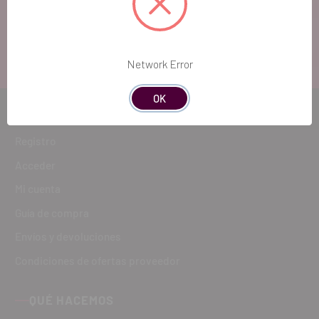
atenderte!
ATENCIÓN AL CLIENTE
900 300 475
Network Error
OK
CÓMO COMPRAR
Registro
Acceder
Mi cuenta
Guía de compra
Envíos y devoluciones
Condiciones de ofertas proveedor
QUÉ HACEMOS