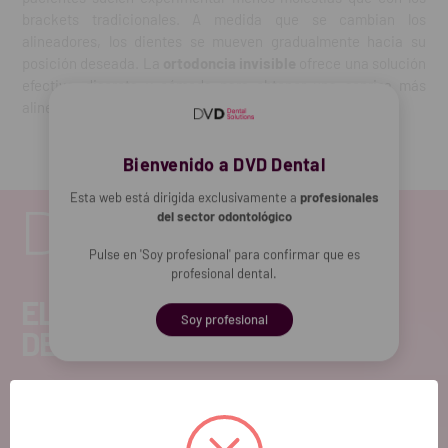
brackets tradicionales. A medida que se cambian los
alineadores, los dientes se mueven gradualmente hacia su
posición deseada. La
ortodoncia invisible
ofrece una solución
efectiva, discreta y cómoda para obtener una sonrisa más
alineada y atractiva.
Bienvenido a DVD Dental
Esta web está dirigida exclusivamente a
profesionales
del sector odontológico
Pulse en 'Soy profesional' para confirmar que es
profesional dental.
EL FUTURO
Soy profesional
DENTAL.
Si quieres hacernos sugerencias o tienes
cualquier duda, estaremos encantados de