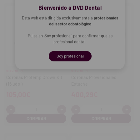
Bienvenido a DVD Dental
Esta web está dirigida exclusivamente a
profesionales
del sector odontológico
Pulse en 'Soy profesional' para confirmar que es
profesional dental.
Soy profesional
SOLVENTUM
SOLVENTUM
Coronas Protemp Crown Kit
Coronas Provisionales
(16 uds.)
Estuche
105,00€
400,29€
-
+
-
+
Cantidad:
Cantidad:
Disminuir
Aumentar
Disminuir
Aume
cantidad
cantidad
cantidad
cant