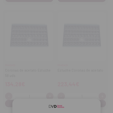
FRASACO
FRASACO
Coronas de acetato Estuche
Estuche Coronas de acetato
58 uds
134,28€
223,44€
-
+
-
+
Cantidad:
Cantidad:
Disminuir
Aumentar
Disminuir
Aume
cantidad
cantidad
cantidad
cant