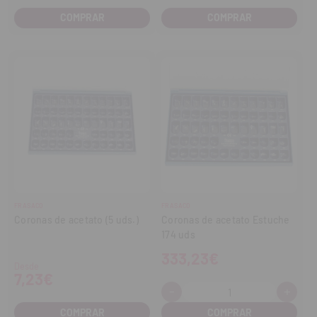
COMPRAR
COMPRAR
FRASACO
FRASACO
Coronas de acetato (5 uds.)
Coronas de acetato Estuche
174 uds
333,23€
Desde
7,23€
-
+
Cantidad:
Disminuir
Aume
cantidad
cant
COMPRAR