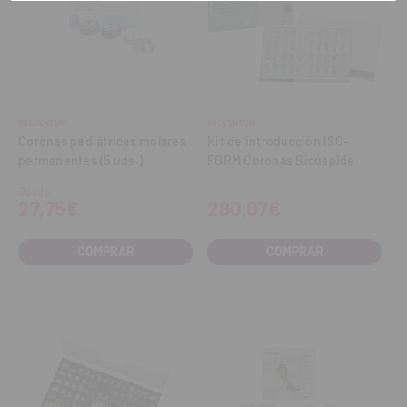
SOLVENTUM
SOLVENTUM
Coronas pediátricas molares
Kit de introducción ISO-
permanentes (5 uds.)
FORM Coronas Bicúspide
Desde
27,75€
280,07€
COMPRAR
COMPRAR