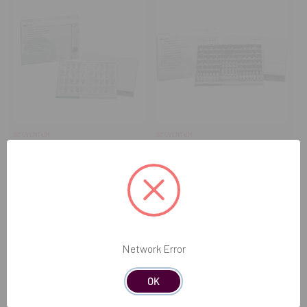
SOLVENTUM
SOLVENTUM
Recambios Coronas ISO-
Coronas provisionales (5
FORM
uds.)
20,10€
11,72€
COMPRAR
COMPRAR
Network Error
OK