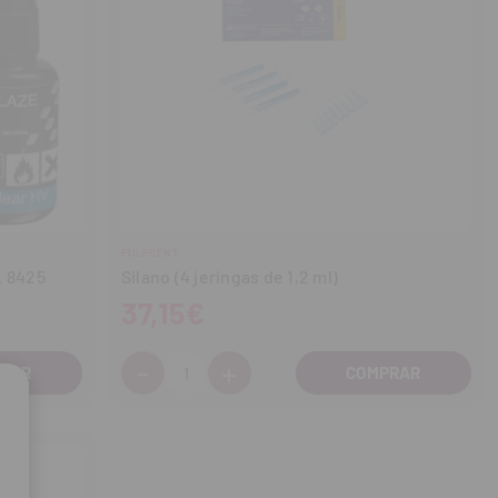
PULPDENT
. 8425
Silano (4 jeringas de 1,2 ml)
37,15€
-
+
Cantidad:
Disminuir
Aumentar
cantidad
cantidad