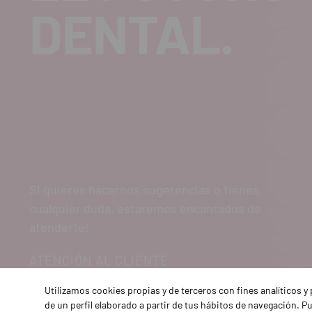
DENTAL.
Si quieres hacernos sugerencias o tienes
cualquier duda, estaremos encantados de
atenderte!
ATENCIÓN AL CLIENTE
900 300 475
Utilizamos cookies propias y de terceros con fines analíticos 
de un perfil elaborado a partir de tus hábitos de navegación. 