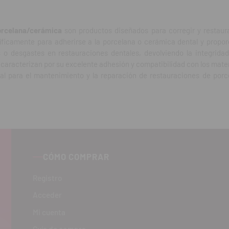
orcelana/cerámica
son productos diseñados para corregir y restaur
ficamente para adherirse a la porcelana o cerámica dental y propor
las o desgastes en restauraciones dentales, devolviendo la integrid
caracterizan por su excelente adhesión y compatibilidad con los mater
l para el mantenimiento y la reparación de restauraciones de porce
CÓMO COMPRAR
Registro
Acceder
Mi cuenta