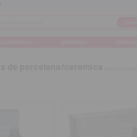
Llám
Envíos gratuitos a partir de 110€
Busc
EQUIPAMIENTO
UNIFORMES
PROMOCI
s de porcelana/ceramica
(Mostrando 5 de 5)