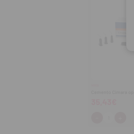
VOCO
Cemento Cimara opa
35,43€
-
+
Cantidad:
Disminuir
Aum
cantidad
can