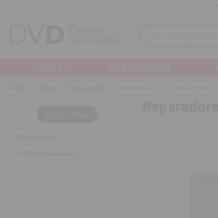
Recibe tu pedido en 24/48 horas
Monta tu clínica ¡Te acompañamos!
Buscar
CLÍNICA
ESPECIALIDADES
Inicio
Clínica
Restauración
Reparadores de porcelana/ceramica
Reparadore
Aplicar filtros
Filtrando por
Sin filtros aplicados