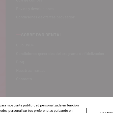
Guía de compra
Envíos y devoluciones
Condiciones de ofertas proveedor
SOBRE DVD DENTAL
Club DVD+
Condiciones generales del programa de fidelización
Blog
Nuestras marcas
Contacto
y para mostrarte publicidad personalizada en función
Puedes personalizar tus preferencias pulsando en