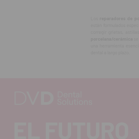
Los
reparadores de p
están formulados especí
corregir grietas, astil
porcelana/cerámica
se 
una herramienta esencia
dental a largo plazo.
EL FUTURO