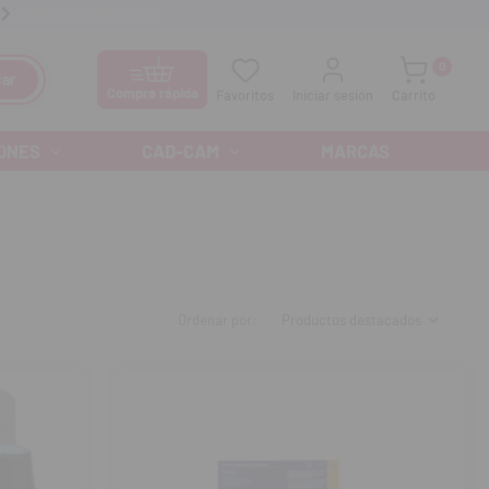
anos GRATIS al
900 300 475
Ofertas especiales cada mes
0
ar
Compra rápida
Favoritos
Iniciar sesión
Carrito
ONES
CAD-CAM
MARCAS
Ordenar por: