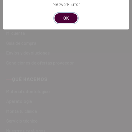
CÓMO COMPRAR
Network Error
Registro
OK
Acceder
Mi cuenta
Guía de compra
Envíos y devoluciones
Condiciones de ofertas proveedor
QUÉ HACEMOS
Material odontológico
Aparatología
Monta tu clínica
Servicio técnico
Nuestros catálogos