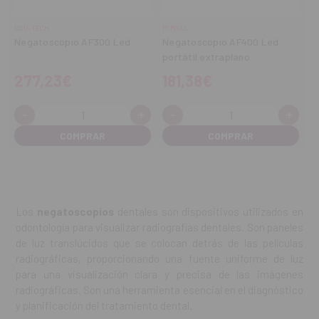
USU-TECH
MIMSAL
Negatoscopio AF300 Led
Negatoscopio AF400 Led
portátil extraplano
277,23€
181,38€
-
+
-
+
Cantidad:
Cantidad:
Disminuir
Aumentar
Disminuir
Aume
cantidad
cantidad
cantidad
cant
Los
negatoscopios
dentales son dispositivos utilizados en
odontología para visualizar radiografías dentales. Son paneles
de luz translúcidos que se colocan detrás de las películas
radiográficas, proporcionando una fuente uniforme de luz
para una visualización clara y precisa de las imágenes
radiográficas. Son una herramienta esencial en el diagnóstico
y planificación del tratamiento dental.