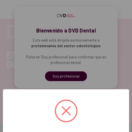
Bienvenido a DVD Dental
Esta web está dirigida exclusivamente a
profesionales del sector odontológico
EL FUTURO
Pulse en 'Soy profesional' para confirmar que es
DENTAL.
profesional dental.
Soy profesional
Si quieres hacernos sugerencias o tienes cualquier
duda, estaremos encantados de atenderte!
ATENCIÓN AL CLIENTE
900 300 475