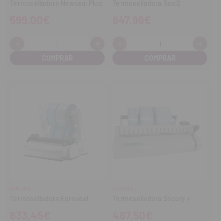
Termoselladora Newseal Plus
Termoselladora Seal2
599,00€
647,96€
-
+
-
+
Cantidad:
Cantidad:
Disminuir
Aumentar
Disminuir
Aume
cantidad
cantidad
cantidad
cant
EURONDA
EURONDA
Termoselladora Euroseal
Termoselladora Secury +
633,45€
487,50€