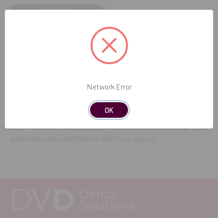
COMPRAR
Las
termoselladoras
odontológicas son dispositivos utilizados
para sellar herméticamente bolsas o envases que contienen
instrumentos y materiales estériles en clínicas dentales. Esto
Network Error
se hace mediante la aplicación de calor y presión para crear un
sello sólido que garantiza la esterilidad del contenido hasta su
OK
uso. Es importante seguir las instrucciones del fabricante y
usar materiales compatibles con las
termoselladoras
para
garantizar una esterilización efectiva y segura.