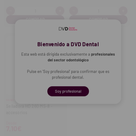
-
+
-
+
Cantidad:
Cantidad:
Disminuir
Aumentar
Disminuir
Aume
cantidad
cantidad
cantidad
cant
Bienvenido a DVD Dental
Esta web está dirigida exclusivamente a
profesionales
del sector odontológico
Pulse en 'Soy profesional' para confirmar que es
profesional dental.
Soy profesional
HAWO
Selladora HD 260 MS-8 -
accesorios
Desde
7,10€