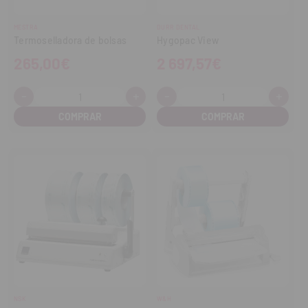
MESTRA
DURR DENTAL
Termoselladora de bolsas
Hygopac View
265,00€
2 697,57€
-
+
-
+
Cantidad:
Cantidad:
Disminuir
Aumentar
Disminuir
Aume
cantidad
cantidad
cantidad
cant
NSK
W&H