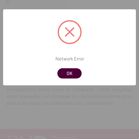
III
461,96€
-
+
Cantidad:
Disminuir
Aumentar
cantidad
cantidad
Network Error
Las
termoformadoras
dentales son maquinas utilizadas en
OK
odontologia para el proceso de transformado de láminas
termoplasticas. Este proceso implica calentar un làmina
termoplástica hasta hacer la moldeable. Estas máquinas
están equipadas con sistemas de calentamiento entre otros
para poder lograr resultados precisos y consistentes.