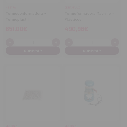
MESTRA
DENTAFLUX
Termoconformadora -
Termoformadora Machine +
Termoplast II
Plásticos
651,00€
490,98€
-
+
-
+
Cantidad:
Cantidad:
Disminuir
Aumentar
Disminuir
Aume
cantidad
cantidad
cantidad
cant
CLARBEN
CLARBEN