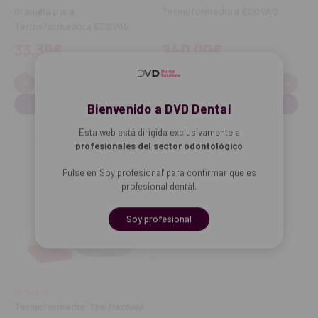
Granalla para
Termoformadora ECOVAC
Termoformadora ECOVAV
33,39€
240,00€
-
+
-
+
Cantidad:
Cantidad:
Disminuir
Aumentar
Disminuir
Aume
cantidad
cantidad
cantidad
cant
Bienvenido a DVD Dental
Esta web está dirigida exclusivamente a
profesionales del sector odontológico
Pulse en 'Soy profesional' para confirmar que es
profesional dental.
Soy profesional
KEYSTONE
Termoformador The Machine