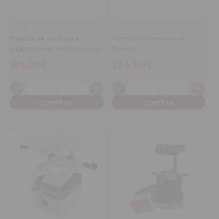
TECHNOFLUX
MESTRA
Maquina de vacío para
Termoconformadora de
adaptaciones termoplásticas
Plástico
169,00€
724,50€
-
+
-
+
Cantidad:
Cantidad:
Disminuir
Aumentar
Disminuir
Aume
cantidad
cantidad
cantidad
cant