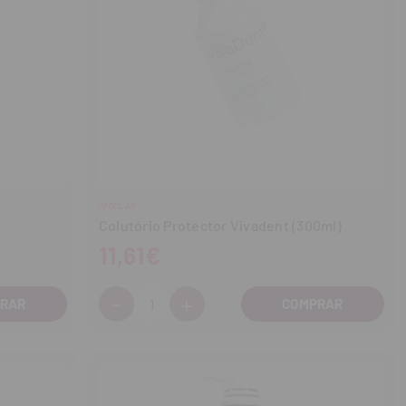
IVOCLAR
Colutório Protector Vivadent (300ml)
11,61€
-
+
Cantidad:
Disminuir
Aumentar
cantidad
cantidad