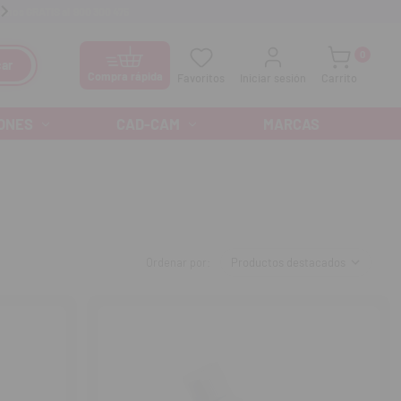
anos GRATIS al
900 300 475
Ofertas especiales cada mes
0
ar
Compra rápida
Favoritos
Iniciar sesión
Carrito
ONES
CAD-CAM
MARCAS
Ordenar por: