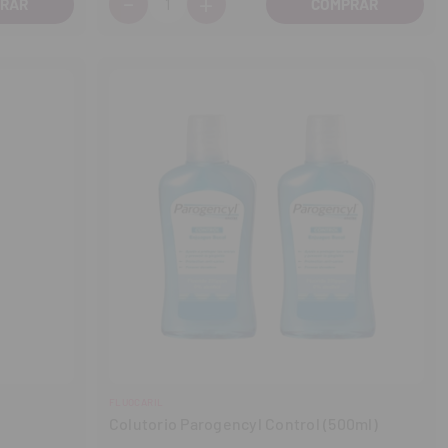
-
+
Disminuir
Aumentar
cantidad
cantidad
FLUOCARIL
Colutorio Parogencyl Control (500ml)