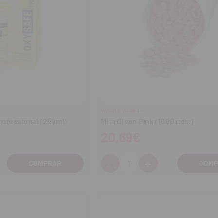
HAGER & WERKEN
rofessional (250ml)
Mira Clean Pink (1000 uds.)
20,69€
-
+
Cantidad:
entar
Disminuir
Aumentar
tidad
cantidad
cantidad