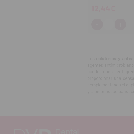
12,44€
-
+
Cantidad:
Disminuir
Aum
cantidad
can
Los
colutorios y antis
agentes antimicrobianos
pueden contener ingredi
proporcionar una sens
complementando el cepill
y la enfermedad periodon