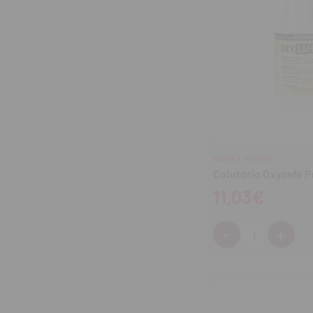
HAGER & WERKEN
Colutório Oxysafe P
11,03€
-
+
Cantidad:
Disminuir
Aum
cantidad
can