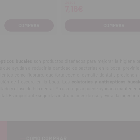
Desde
7,16€
COMPRAR
entar
tidad
épticos bucales
son productos diseñados para mejorar la higiene or
 que ayudan a reducir la cantidad de bacterias en la boca, previnien
entes como fluoruro, que fortalecen el esmalte dental y previenen l
ación de frescura en la boca. Los
colutorios y antisépticos bucal
ado y el uso de hilo dental. Su uso regular puede ayudar a mantener u
tal. Es importante seguir las instrucciones de uso y evitar la ingestió
CÓMO COMPRAR