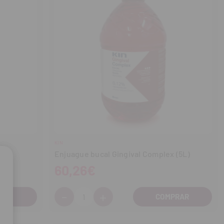
KIN
Enjuague bucal Gingival Complex (5L)
60,26€
-
+
Cantidad:
Disminuir
Aumentar
cantidad
cantidad