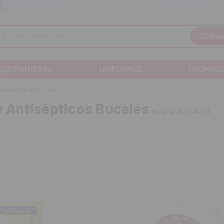
Llám
Envíos gratuitos a partir de 110€
Busc
EQUIPAMIENTO
UNIFORMES
PROMOCI
 Antisépticos Bucales
y Antisépticos Bucales
(Mostrando 12 de 12)