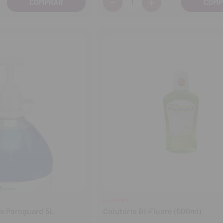
-
+
entar
Disminuir
Aumentar
tidad
cantidad
cantidad
FLUOCARIL
Tapón para Colutorio Paroguard 5L
Colutorio Bi-Fluoré (500ml)