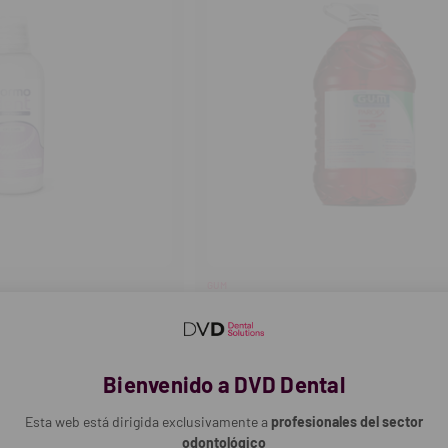
GUM
modent Clinic Expert
Enjuague bucal Paroex (5L)
30,20€
Bienvenido a DVD Dental
OMPRAR
COMPRAR
Esta web está dirigida exclusivamente a
profesionales del sector
odontológico