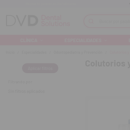
Recibe tu pedido en 24/48 horas
Monta tu clínica ¡Te acompañamos!
Buscar
CLÍNICA
ESPECIALIDADES
Inicio
Especialidades
Odontopediatría y Prevención
Colutorios y
Colutorios 
Aplicar filtros
Filtrando por
Sin filtros aplicados