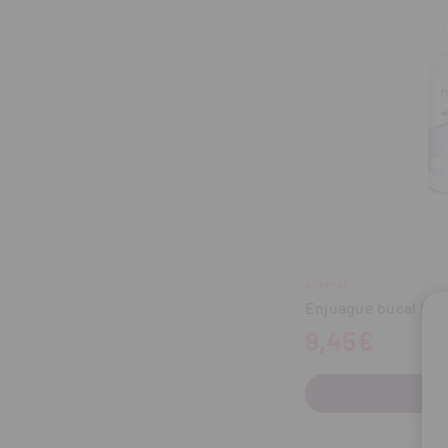
NORMON
Enjuague bucal Nor
9,45€
C