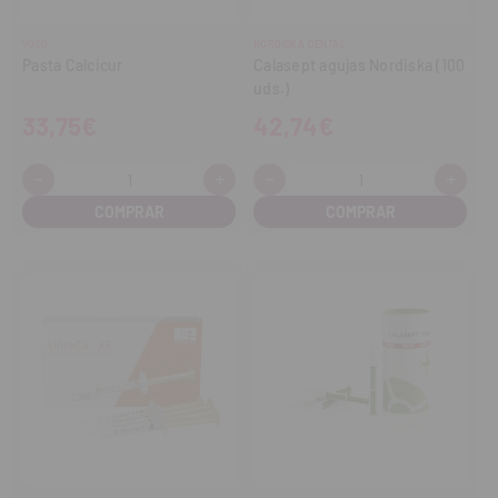
VOCO
NORDISKA DENTAL
Pasta Calcicur
Calasept agujas Nordiska (100
uds.)
33,75€
42,74€
-
+
-
+
Cantidad:
Cantidad:
Disminuir
Aumentar
Disminuir
Aume
cantidad
cantidad
cantidad
cant