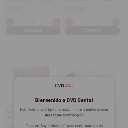
7,57€
90,30€
-
+
-
+
Cantidad:
Cantidad:
Disminuir
Aumentar
Disminuir
Aume
cantidad
cantidad
cantidad
cant
Bienvenido a DVD Dental
PULPDENT
DENTSPLY SIRONA
Esta web está dirigida exclusivamente a
profesionales
Pasta de hidróxido de calcio
Pasta Dycal Dentina/Ivory
del sector odontológico
con yodoformo Forendo
(13g base + 11g catalizador)
(2,2g)
Pulse en 'Soy profesional' para confirmar que es
42,00€