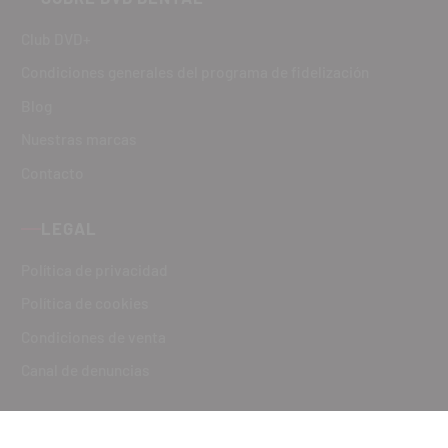
Club DVD+
Condiciones generales del programa de fidelización
Blog
Nuestras marcas
Contacto
LEGAL
Política de privacidad
Política de cookies
Condiciones de venta
Canal de denuncias