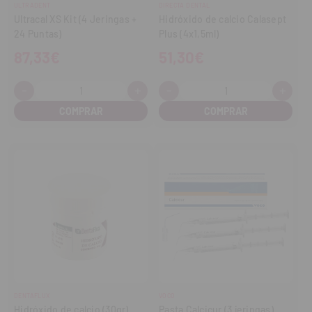
ULTRADENT
DIRECTA DENTAL
Ultracal XS Kit (4 Jeringas +
Hidróxido de calcio Calasept
24 Puntas)
Plus (4x1,5ml)
87,33€
51,30€
-
+
-
+
Cantidad:
Cantidad:
Disminuir
Aumentar
Disminuir
Aume
cantidad
cantidad
cantidad
cant
DENTAFLUX
VOCO
Hidróxido de calcio (30gr)
Pasta Calcicur (3 jeringas)