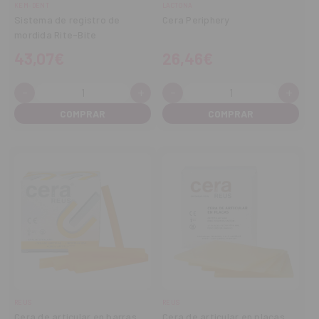
KEM-DENT
LACTONA
Sistema de registro de
Cera Periphery
mordida Rite-Bite
43,07€
26,46€
-
+
-
+
Cantidad:
Cantidad:
Disminuir
Aumentar
Disminuir
Aume
cantidad
cantidad
cantidad
cant
REUS
REUS
Cera de articular en barras
Cera de articular en placas