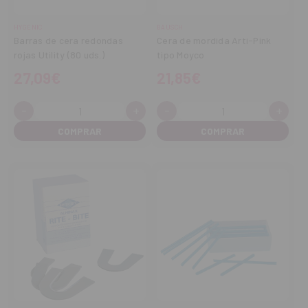
HYGENIC
BAUSCH
Barras de cera redondas
Cera de mordida Arti-Pink
rojas Utility (80 uds.)
tipo Moyco
27,09€
21,85€
-
+
-
+
Cantidad:
Cantidad:
Disminuir
Aumentar
Disminuir
Aume
cantidad
cantidad
cantidad
cant