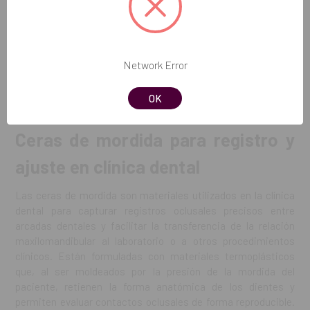
3,57€
8,95€
COMPRAR
COMPRAR
Network Error
OK
Ceras de mordida para registro y
ajuste en clínica dental
Las ceras de mordida son materiales utilizados en la clínica
dental para capturar registros oclusales precisos entre
arcadas dentales y facilitar la transferencia de la relación
maxilomandibular al laboratorio o a otros procedimientos
clínicos. Están formuladas con materiales termoplásticos
que, al ser moldeados por la presión de la mordida del
paciente, retienen la forma anatómica de los dientes y
permiten evaluar contactos oclusales de forma reproducible.