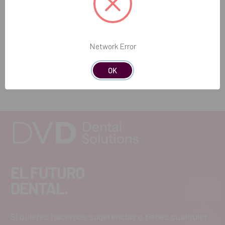
formación y educación en
protección radiológica
son
fundamentales para que el personal dental comprenda los
riesgos asociados con la radiación y aplique medidas
preventivas adecuadas. La
protección radiológica
es
Network Error
esencial para minimizar los riesgos asociados con la
exposición a la radiación ionizante y garantizar un entorno de
trabajo seguro para todos.
OK
EL FUTURO
DENTAL.
Si quieres hacernos sugerencias o tienes cualquier