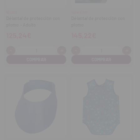
NELSON
FLOW X RAY
Delantal de protección con
Delantal de protección con
plomo - Adulto
plomo
125,24€
145,22€
-
+
-
+
Cantidad:
Cantidad:
Disminuir
Aumentar
Disminuir
Aume
cantidad
cantidad
cantidad
cant