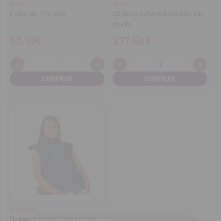
NELSON
NELSON
Collar de Tiroides
Chaleco infantil plomado sin
cuello
53,10€
277,50€
-
+
-
+
Cantidad:
Cantidad:
Disminuir
Aumentar
Disminuir
Aume
cantidad
cantidad
cantidad
cant
FLOW X RAY
Delantal de protección con