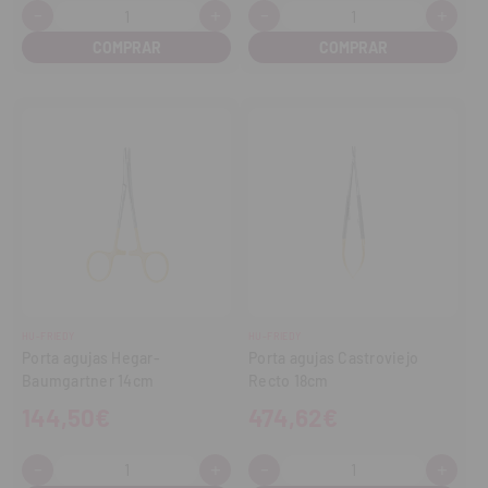
-
+
-
+
Cantidad:
Cantidad:
Disminuir
Aumentar
Disminuir
Aume
cantidad
cantidad
cantidad
cant
HU-FRIEDY
HU-FRIEDY
Porta agujas Hegar-
Porta agujas Castroviejo
Baumgartner 14cm
Recto 18cm
144,50€
474,62€
-
+
-
+
Cantidad:
Cantidad:
Disminuir
Aumentar
Disminuir
Aume