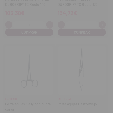
DUROGRIP® TC Recto 140 mm
DUROGRIP® TC Recto 130 mm
105,30€
134,72€
-
+
-
+
Cantidad:
Cantidad:
Disminuir
Aumentar
Disminuir
Aume
cantidad
cantidad
cantidad
cant
GNZ DENTAL
GNZ DENTAL
Porta agujas Kelly con punta
Porta agujas Castroviejo
curva