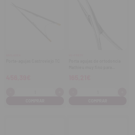
ANCLADEN
HU-FRIEDY
Porta-agujas Castroviejo TC
Porta agujas de ortodoncia
Mathieu muy fino para
ligaduras
456,39€
165,21€
-
+
-
+
Cantidad:
Cantidad:
Disminuir
Aumentar
Disminuir
Aume
cantidad
cantidad
cantidad
cant