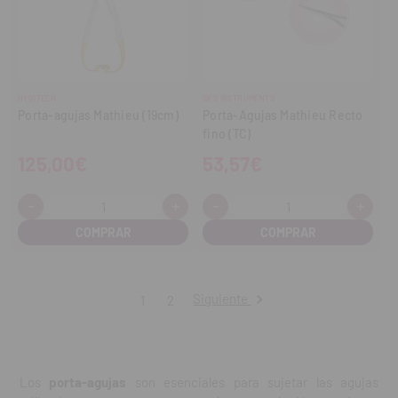
HYGITECH
SKS INSTRUMENTS
Porta-agujas Mathieu (19cm)
Porta-Agujas Mathieu Recto
fino (TC)
125,00€
53,57€
-
+
-
+
Cantidad:
Cantidad:
Disminuir
Aumentar
Disminuir
Aume
cantidad
cantidad
cantidad
cant
Siguiente
1
2
Los
porta-agujas
son esenciales para sujetar las agujas