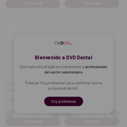
cantidad
cantidad
cantidad
cant
Bienvenido a DVD Dental
Esta web está dirigida exclusivamente a
profesionales
del sector odontológico
HU-FRIEDY
HU-FRIEDY
Pulse en 'Soy profesional' para confirmar que es
Porta agujas Recto
Porta agujas Castro Perma
profesional dental.
Castroviejo 14cm
14cm
316,52€
365,07€
Soy profesional
-
+
-
+
Cantidad:
Cantidad:
Disminuir
Aumentar
Disminuir
Aume
cantidad
cantidad
cantidad
cant