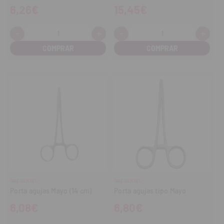
6,26€
15,45€
-
+
-
+
Cantidad:
Cantidad:
Disminuir
Aumentar
Disminuir
Aume
cantidad
cantidad
cantidad
cant
GNZ DENTAL
GNZ DENTAL
Porta agujas Mayo (14 cm)
Porta agujas tipo Mayo
6,08€
6,80€