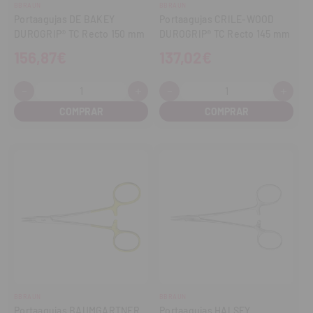
BBRAUN
BBRAUN
Portaagujas DE BAKEY
Portaagujas CRILE-WOOD
DUROGRIP® TC Recto 150 mm
DUROGRIP® TC Recto 145 mm
156,87€
137,02€
-
+
-
+
Cantidad:
Cantidad:
Disminuir
Aumentar
Disminuir
Aume
cantidad
cantidad
cantidad
cant
BBRAUN
BBRAUN
Portaagujas BAUMGARTNER
Portaagujas HALSEY