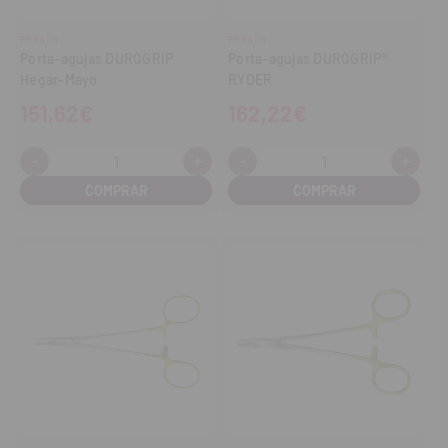
BBRAUN
BBRAUN
Porta-agujas DUROGRIP
Porta-agujas DUROGRIP®
Hegar-Mayo
RYDER
151,62€
162,22€
-
+
-
+
Cantidad:
Cantidad:
Disminuir
Aumentar
Disminuir
Aume
cantidad
cantidad
cantidad
cant