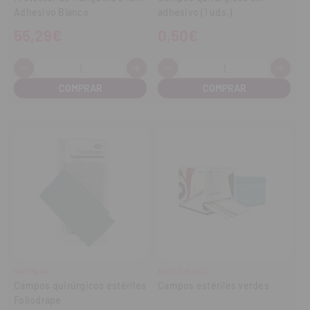
Adhesivo Blanco
adhesivo (1 uds.)
55,29€
0,50€
-
+
-
+
Cantidad:
Cantidad:
Disminuir
Aumentar
Disminuir
Aume
cantidad
cantidad
cantidad
cant
HARTMANN
BASTOS MEDICAL
Campos quirúrgicos estériles
Campos estériles verdes
Foliodrape