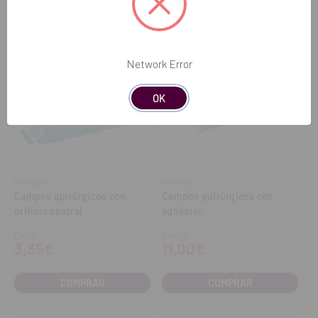
Network Error
OK
HYGITECH
HYGITECH
Campos quirúrgicos con
Campos quirúrgicos con
orificio central
adhesivo
Desde
Desde
3,35€
11,00€
COMPRAR
COMPRAR