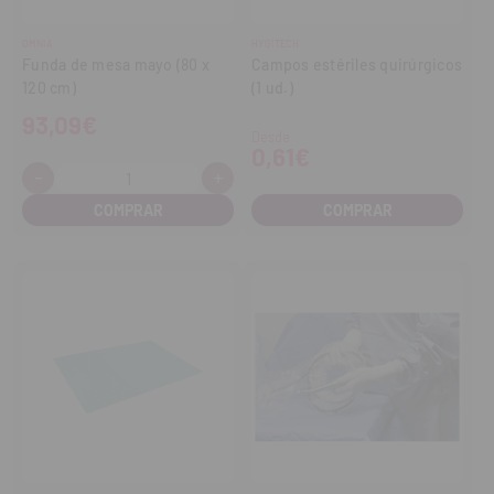
OMNIA
HYGITECH
Funda de mesa mayo (80 x
Campos estériles quirúrgicos
120 cm)
(1 ud.)
93,09€
Desde
0,61€
-
+
Cantidad:
Disminuir
Aumentar
cantidad
cantidad
COMPRAR