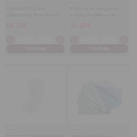
HARTMANN
OMNIA
Foliodrape® Protect
Protector de mangueras
Cobertura de Mesa (18 uds)
estéril con elásticos de
fijación 120x7 cm (50 un.)
55,73€
34,02€
-
+
-
+
Cantidad:
Cantidad:
Disminuir
Aumentar
Disminuir
Aume
cantidad
cantidad
cantidad
cant
OMNIA
DISPOTEX
Protector de Manguera 240x7
Campos quirúrgicos sin