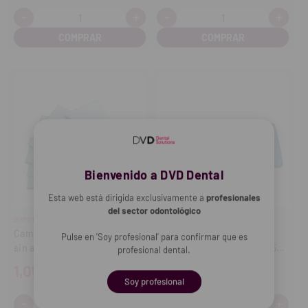
-
+
-
+
Cantidad:
Cantidad:
Disminuir
Aumentar
Disminuir
Aume
cantidad
cantidad
cantidad
cant
Bienvenido a DVD Dental
Esta web está dirigida exclusivamente a
profesionales
del sector odontológico
DISPOTEX
OMNIA
Campos estériles quirúrgicos
Campos estériles
Pulse en 'Soy profesional' para confirmar que es
sin adhesivo (Set 2 unidades)
desechables 50x50 cm (125
profesional dental.
uds.)
1,05€
100,53€
Soy profesional
-
+
-
+
Cantidad:
Cantidad: