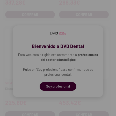
337,28€
288,33€
COMPRAR
COMPRAR
Bienvenido a DVD Dental
Esta web está dirigida exclusivamente a
profesionales
del sector odontológico
Pulse en 'Soy profesional' para confirmar que es
profesional dental.
SOLVENTUM
SOLVENTUM
Soy profesional
Disco Lava Esthetic (14mm)
Discos Lava Plus Zirconia
(25mm)
225,80€
453,42€
COMPRAR
COMPRAR