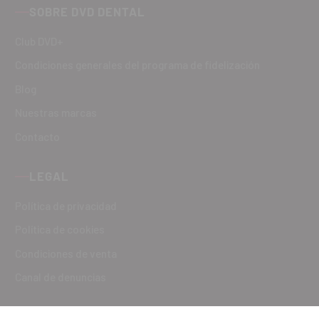
SOBRE DVD DENTAL
Club DVD+
Condiciones generales del programa de fidelización
Blog
Nuestras marcas
Contacto
LEGAL
Política de privacidad
Política de cookies
Condiciones de venta
Canal de denuncias