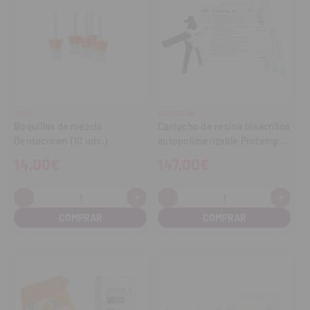
ITENA
SOLVENTUM
Boquillas de mezcla
Cartucho de resina bisacrílica
Dentocrown (10 uds.)
autopolimerizable Protemp 4
- Kit Introducción
14,00€
147,00€
-
+
-
+
Cantidad:
Cantidad:
Disminuir
Aumentar
Disminuir
Aume
cantidad
cantidad
cantidad
cant