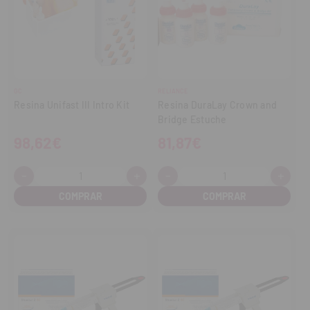
GC
RELIANCE
Resina Unifast III Intro Kit
Resina DuraLay Crown and
Bridge Estuche
98,62€
81,87€
-
+
-
+
Cantidad:
Cantidad:
Disminuir
Aumentar
Disminuir
Aume
cantidad
cantidad
cantidad
cant