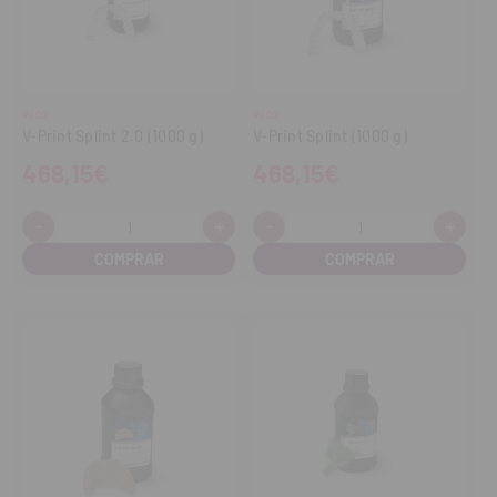
VOCO
VOCO
V-Print Splint 2.0 (1000 g)
V-Print Splint (1000 g)
468,15€
468,15€
-
+
-
+
Cantidad:
Cantidad:
Disminuir
Aumentar
Disminuir
Aume
cantidad
cantidad
cantidad
cant