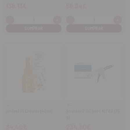
138,13€
56,94€
-
+
-
+
Cantidad:
Cantidad:
Disminuir
Aumentar
Disminuir
Aume
cantidad
cantidad
cantidad
cant
GC
VOCO
Unifast III Liquido (42ml)
Structur 2 SC Intro Kit A2 (75
g)
34,40€
234,80€