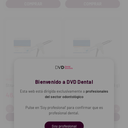
cantidad
cantidad
cantidad
cant
VOCO
VOCO
Bienvenido a DVD Dental
Structur 2 QM Jeringa B1 (8 g)
Structur 2 QM Jeringa A2 (8 g)
Esta web está dirigida exclusivamente a
profesionales
46,70€
46,70€
del sector odontológico
-
+
-
+
Cantidad:
Cantidad:
Pulse en 'Soy profesional' para confirmar que es
Disminuir
Aumentar
Disminuir
Aume
profesional dental.
cantidad
cantidad
cantidad
cant
Soy profesional