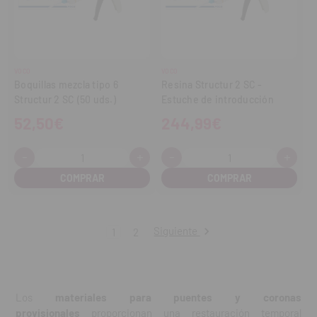
VOCO
VOCO
Boquillas mezcla tipo 6
Resina Structur 2 SC -
Structur 2 SC (50 uds.)
Estuche de introducción
52,50€
244,99€
-
+
-
+
Cantidad:
Cantidad:
Disminuir
Aumentar
Disminuir
Aume
cantidad
cantidad
cantidad
cant
Siguiente
1
2
Los
materiales para puentes y coronas
provisionales
proporcionan una restauración temporal