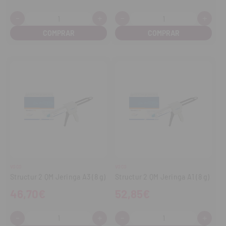
-
+
-
+
Cantidad:
Cantidad:
Disminuir
Aumentar
Disminuir
Aume
cantidad
cantidad
cantidad
cant
VOCO
VOCO
Structur 2 QM Jeringa A3 (8 g)
Structur 2 QM Jeringa A1 (8 g)
46,70€
52,85€
-
+
-
+
Cantidad:
Cantidad:
Disminuir
Aumentar
Disminuir
Aume