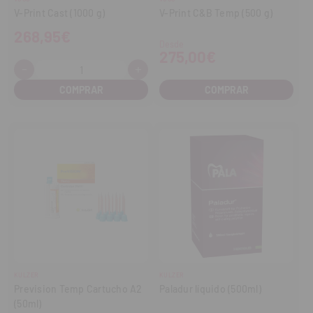
V-Print Cast (1000 g)
V-Print C&B Temp (500 g)
268,95€
Desde
275,00€
-
+
Cantidad:
Disminuir
Aumentar
cantidad
cantidad
COMPRAR
KULZER
KULZER
Prevision Temp Cartucho A2
Paladur líquido (500ml)
(50ml)