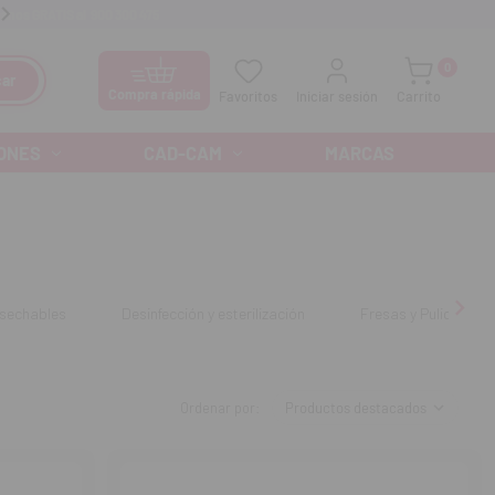
anos GRATIS al
900 300 475
Ofertas especiales cada mes
0
ar
Compra rápida
Favoritos
Iniciar sesión
Carrito
ONES
CAD-CAM
MARCAS
sechables
Desinfección y esterilización
Fresas y Pulido
Ordenar por: