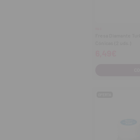
R&S
Fresa Diamante Turb
Cónicas (2 uds.)
6,49€
C
OFERTA