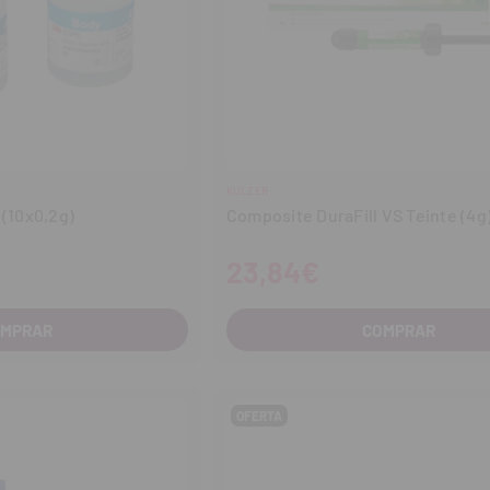
KULZER
 (10x0,2g)
Composite DuraFill VS Teinte (4g
23,84€
OMPRAR
COMPRAR
OFERTA