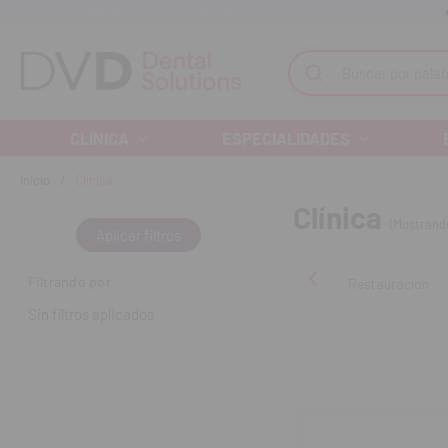
Recibe tu pedido en 24/48 horas
Monta tu clínica ¡Te acompañamos!
Buscar
CLÍNICA
ESPECIALIDADES
Inicio
Clínica
Clínica
(Mostrand
Aplicar filtros
Filtrando por
Restauración
Sin filtros aplicados