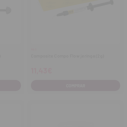
R&S
)
Composite Compo Flow jeringa (2g)
11,43€
COMPRAR