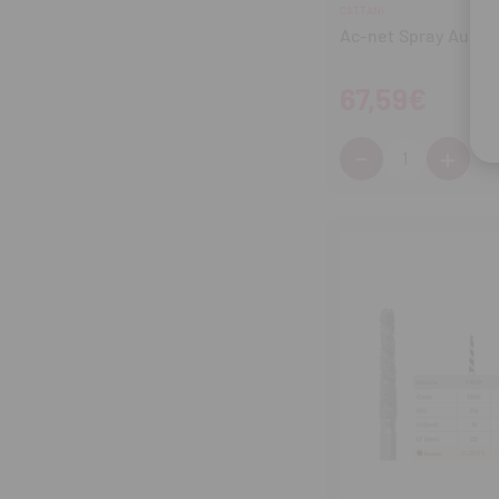
CATTANI
Ac-net Spray Autoc
67,59€
-
+
Cantidad:
Disminuir
Aum
cantidad
can