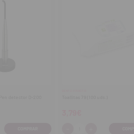
DENTO-VIRACTIS
 Pen detector D-200
Toallitas 79 (100 uds.)
3,79€
-
+
Cantidad:
entar
Disminuir
Aumentar