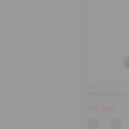
3TECH
Detector de Caries
163,80€
-
+
Cantidad:
Disminuir
Aum