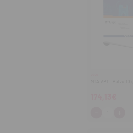
VOCO
MTA VPT - Polvo 10 
174,13€
-
+
Cantidad:
Disminuir
Aum
cantidad
can