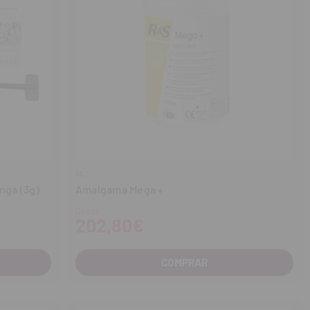
R&S
nga (3g)
Amalgama Mega +
Desde
202,80€
COMPRAR