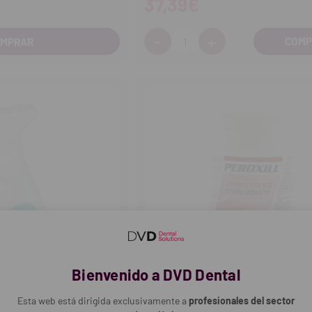
37,39€
-
+
Cantidad:
OMPRAR
Disminuir
Aumentar
cantidad
cantidad
Bienvenido a DVD Dental
Esta web está dirigida exclusivamente a
profesionales del sector