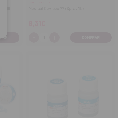
DENTO-VIRACTIS
roxill
Medical Devices 77 (Spray 1L)
8,31€
-
+
Cantidad:
Disminuir
Aumentar
cantidad
cantidad