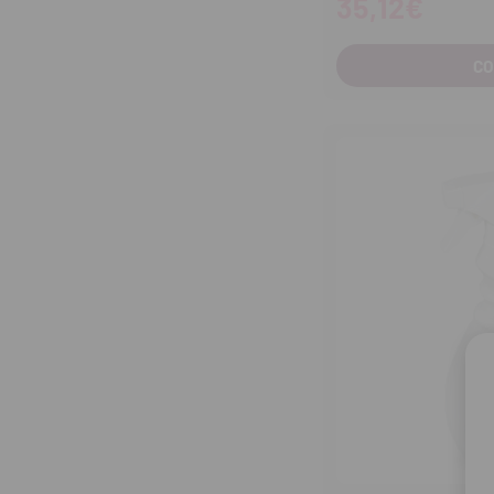
35,12€
C