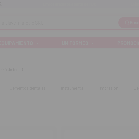
Llám
Envíos gratuitos a partir de 110€
Busc
EQUIPAMIENTO
UNIFORMES
PROMOCI
o 24 de 5486)
Cementos dentales
Instrumental
Impresión
De