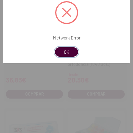
Network Error
OK
LEONE
ASTAR ORTHODONTICS
Ligaduras low friction Slide™
Ligaduras elásticas de
ortodoncia (1040 uds.)
Desde
36,83€
20,30€
COMPRAR
COMPRAR