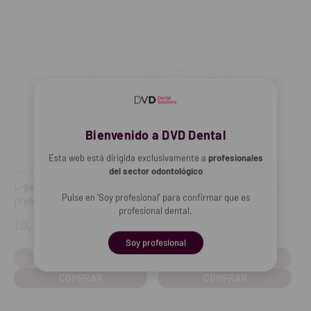
Bienvenido a DVD Dental
Esta web está dirigida exclusivamente a
profesionales
del sector odontológico
SKS ORTHODONTIC
ASTAR ORTHODONTICS
Ligaduras de acero
Ligaduras metálicas cortas
Pulse en 'Soy profesional' para confirmar que es
preformadas cortas 0.010
de 010 (400 uds.)
profesional dental.
(100 uds.)
10,67€
37,35€
Soy profesional
-
+
-
+
Cantidad:
Cantidad:
Disminuir
Aumentar
Disminuir
Aume
cantidad
cantidad
cantidad
cant