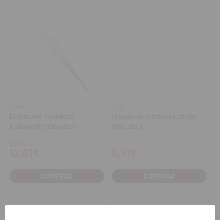
CLINIX
CLINIX
Ligaduras metálicas
Ligaduras metálicas cortas
Kobayashi (100 uds.)
(100 uds.)
Desde
12,01€
6,41€
COMPRAR
COMPRAR