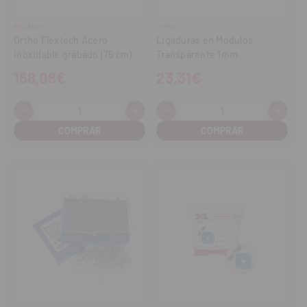
RELIANCE
LEONE
Ortho Flextech Acero
Ligaduras en Módulos
inoxidable grabado (75 cm)
Transparente 1mm
168,08€
23,31€
-
+
-
+
Cantidad:
Cantidad:
Disminuir
Aumentar
Disminuir
Aume
cantidad
cantidad
cantidad
cant