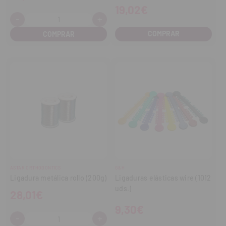
19,02€
-
+
Cantidad:
Disminuir
Aumentar
cantidad
cantidad
COMPRAR
ASTAR ORTHODONTICS
G&H
Ligadura metálica rollo (200g)
Ligaduras elásticas wire (1012
uds.)
28,01€
9,30€
-
+
Cantidad:
Disminuir
Aumentar