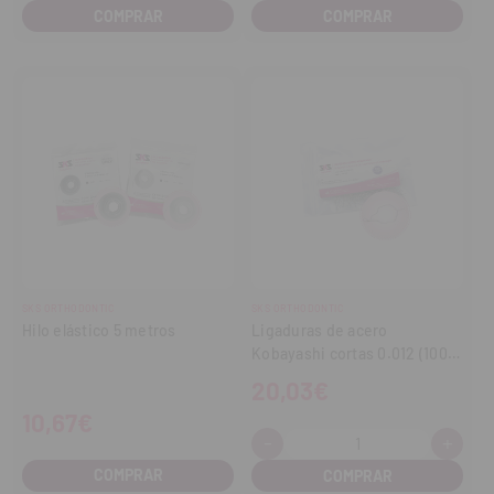
cantidad
cantidad
COMPRAR
SKS ORTHODONTIC
SKS ORTHODONTIC
Hilo elástico 5 metros
Ligaduras de acero
Kobayashi cortas 0.012 (100
uds.)
20,03€
10,67€
-
+
Cantidad:
Disminuir
Aume
cantidad
cant
COMPRAR