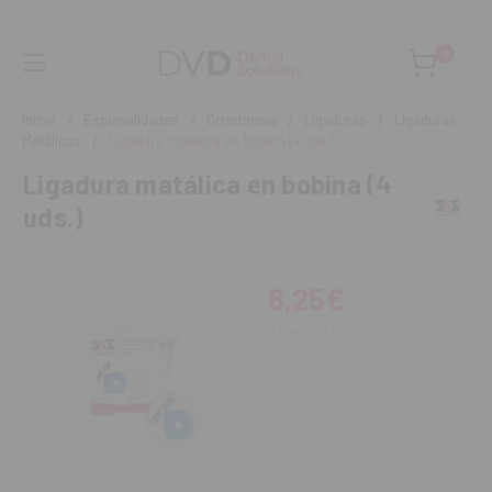
do
Monta tu clínica ¡Te acompañamos!
0
Inicio
Especialidades
Ortodoncia
Ligaduras
Ligaduras
Metálicas
Ligadura matálica en bobina (4 uds.)
Ligadura matálica en bobina (4
uds.)
8,25€
9,08€
IVA incl.