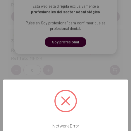
Ref fab:
ME128
Esta web está dirigida exclusivamente a
profesionales del sector odontológico
Cantidad:
Pulse en 'Soy profesional' para confirmar que es
profesional dental.
Ligadura matálica en bobina (4 uds.) - 0,30 x
30g
Soy profesional
Ref DVD:
3183127
8,25 €
Ref fab:
ME129
Cantidad:
Añadir selección a la cesta
Network Error