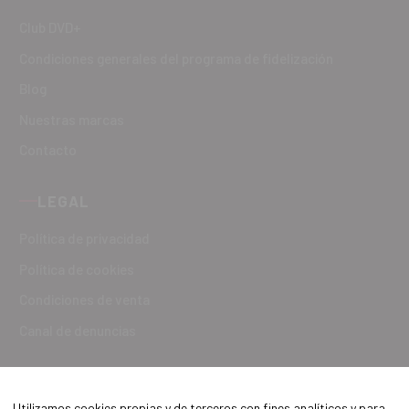
Club DVD+
Condiciones generales del programa de fidelización
Blog
Nuestras marcas
Contacto
LEGAL
Política de privacidad
Política de cookies
Condiciones de venta
Canal de denuncias
Utilizamos cookies propias y de terceros con fines analíticos y para