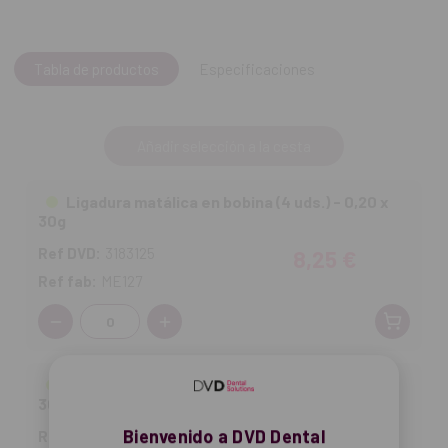
Tabla de productos
Especificaciones
Añadir selección a la cesta
Ligadura matálica en bobina (4 uds.) - 0,20 x
30g
Ref DVD:
3183125
8,25 €
Ref fab:
ME127
Cantidad:
Ligadura matálica en bobina (4 uds.) - 0,25 x
30g
Bienvenido a DVD Dental
Ref DVD:
3183126
8,25 €