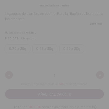
Ver tabla de variantes
Ligaduras de alambre en bobina. Para la fijación de los arcos a
los brackets.
Leer más
Contenido:
4 ligaduras de 4,5 m.
Ha seleccionado
Ref. DVD
MEDIDAS:
Obligatorio
0,20 x 30g
0,25 x 30g
0,30 x 30g
-
+
Disminuir
Aume
cantidad:
canti
Realiza tu pedido antes de las
13h
y recíbelo mañana.
Te faltan
110.00€
para envío gratis (solo a Península)