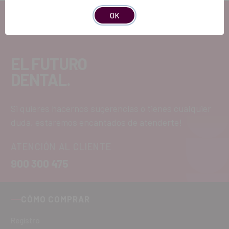
OK
EL FUTURO
DENTAL.
Si quieres hacernos sugerencias o tienes cualquier
duda, estaremos encantados de atenderte!
ATENCIÓN AL CLIENTE
900 300 475
CÓMO COMPRAR
Registro