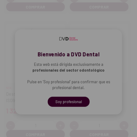
Disminuir
Aumentar
Disminuir
Aume
cantidad
cantidad
cantidad
cant
Bienvenido a DVD Dental
Esta web está dirigida exclusivamente a
profesionales del sector odontológico
Pulse en 'Soy profesional' para confirmar que es
profesional dental.
NSK
NICHROMINOX
Destornillador protésico
Plug In Implantología
ISD900
Soy profesional
1 329,00€
46,25€
-
+
-
+
Cantidad:
Cantidad:
Disminuir
Aumentar
Disminuir
Aume
cantidad
cantidad
cantidad
cant