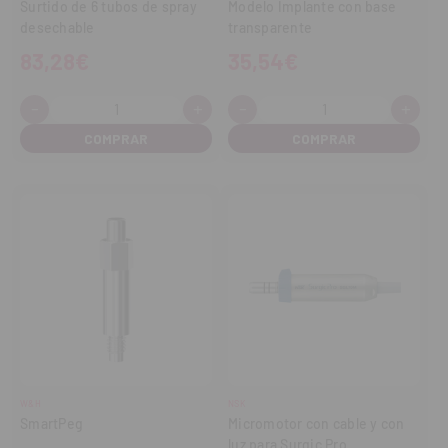
Surtido de 6 tubos de spray
Modelo Implante con base
desechable
transparente
83,28€
35,54€
-
+
-
+
Cantidad:
Cantidad:
Disminuir
Aumentar
Disminuir
Aume
cantidad
cantidad
cantidad
cant
W&H
NSK
SmartPeg
Micromotor con cable y con
luz para Surgic Pro