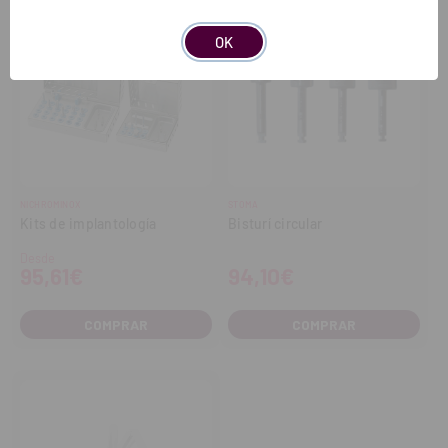
OK
NICHROMINOX
STOMA
Kits de implantología
Bisturí circular
Desde
95,61€
94,10€
COMPRAR
COMPRAR