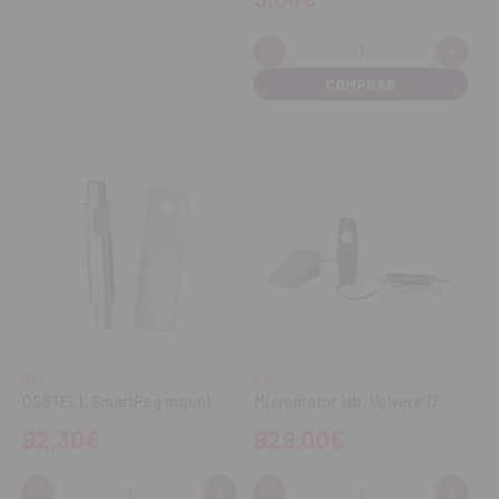
-
+
Cantidad:
Disminuir
Aume
cantidad
cant
W&H
NSK
OSSTELL SmartPeg mount
Micromotor lab. Volvere i7
92,30€
929,00€
-
+
-
+
Cantidad:
Cantidad: