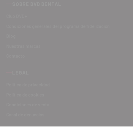
SOBRE DVD DENTAL
Club DVD+
Condiciones generales del programa de fidelización
Blog
Nuestras marcas
Contacto
LEGAL
Política de privacidad
Política de cookies
Condiciones de venta
Canal de denuncias