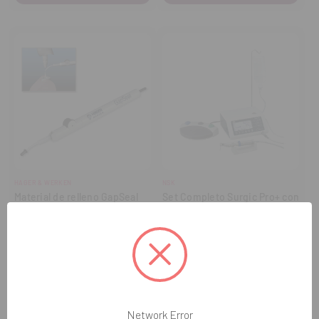
HAGER & WERKEN
NSK
Material de relleno GapSeal
Set Completo Surgic Pro+ con
X-DSG20L
83,28€
-
+
Cantidad:
Disminuir
Aumentar
cantidad
cantidad
Network Error