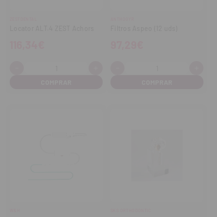
ZESTDENTAL
ANTHOGYR
Locator ALT.4 ZEST Achors
Filtros Aspeo (12 uds)
116,34€
97,29€
-
+
-
+
Cantidad:
Cantidad:
Disminuir
Aumentar
Disminuir
Aume
cantidad
cantidad
cantidad
cant
W&H
SKS ORTHODONTIC