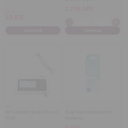
2 256,48€
Desde
29,51€
-
+
Cantidad:
Disminuir
Aume
cantidad
cant
COMPRAR
NSK
TEPE
Set Completo Surgic Pro con
Seda Tepe para puentes e
SG20
implantes
5,06€