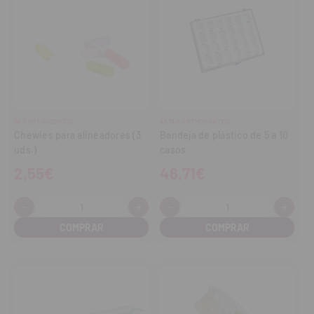
SKS ORTHODONTIC
ASTAR ORTHODONTICS
Chewies para alineadores (3
Bandeja de plástico de 5 a 10
uds.)
casos
2,55€
46,71€
-
+
-
+
Cantidad:
Cantidad:
Disminuir
Aumentar
Disminuir
Aume
cantidad
cantidad
cantidad
cant