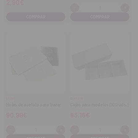
2,90€
-
+
Cantidad:
Disminuir
Aume
cantidad
cant
COMPRAR
LEONE
CLARBEN
Hojas de acetato para trazar
Cajas para modelos (100 uds.)
90,99€
83,16€
-
+
-
+
Cantidad:
Cantidad:
Disminuir
Aumentar
Disminuir
Aume
cantidad
cantidad
cantidad
cant