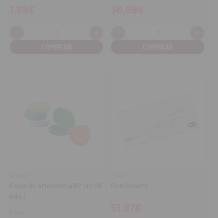
1,89€
36,09€
-
+
-
+
Cantidad:
Cantidad:
Disminuir
Aumentar
Disminuir
Aume
cantidad
cantidad
cantidad
cant
LARIDENT
LEONE
Cajas de ortodoncia Ø7 cm (10
Goniómetro
uds.)
51,87€
Desde