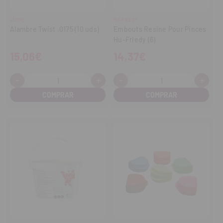
LEONE
HU-FRIEDY
Alambre Twist .0175 (10 uds)
Embouts Resine Pour Pinces
Hu-Friedy (6)
15,06€
14,37€
-
+
-
+
Cantidad:
Cantidad:
Disminuir
Aumentar
Disminuir
Aume
cantidad
cantidad
cantidad
cant