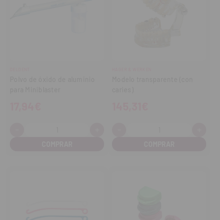
DELDENT
HAGER & WERKEN
Polvo de óxido de aluminio
Modelo transparente (con
para Miniblaster
caries)
17,94€
145,31€
-
+
-
+
Cantidad:
Cantidad:
Disminuir
Aumentar
Disminuir
Aume
cantidad
cantidad
cantidad
cant