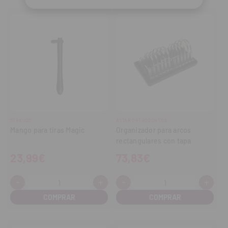
STRAUSS
ASTAR ORTHODONTICS
Mango para tiras Magic
Organizador para arcos
rectangulares con tapa
23,99€
73,83€
-
+
-
+
Cantidad:
Cantidad:
Disminuir
Aumentar
Disminuir
Aume
cantidad
cantidad
cantidad
cant