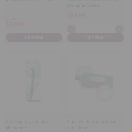
pequeñas (25uds.)
18,59€
Desde
12,68€
-
+
Cantidad:
Disminuir
Aume
cantidad
cant
COMPRAR
GUM
SKS
Cepillo para protesis y
Espejo de fotografía oclusal
alineadores
para niños