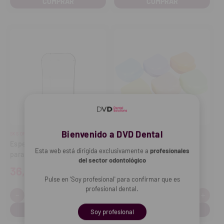
Bienvenido a DVD Dental
SKS ORTHODONTIC
COTISEN
Espejo de fotografía oclusal
Cajas de ortodoncia de
Esta web está dirigida exclusivamente a
profesionales
para adulto
colores (12 uds.)
del sector odontológico
36,09€
5,57€
Pulse en 'Soy profesional' para confirmar que es
profesional dental.
-
+
-
+
Cantidad:
Cantidad:
Disminuir
Aumentar
Disminuir
Aume
cantidad
cantidad
cantidad
cant
Soy profesional