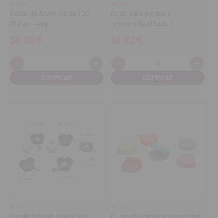
MESTRA
MESTRA
Óxido de Aluminio de 100
Cajas para protesis
Micras - 4kg
ortodoncia (25uds.)
36,00€
18,92€
-
+
-
+
Cantidad:
Cantidad:
Disminuir
Aumentar
Disminuir
Aume
cantidad
cantidad
cantidad
cant
MESTRA
MESTRA
Zocalador con Imán (1 un.)
Cajas de ortodoncia surtidas