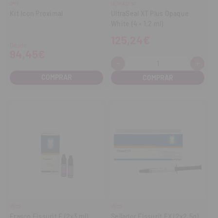
DMG
ULTRADENT
Kit Icon Proximal
UltraSeal XT Plus Opaque
White (4 × 1,2 ml)
125,24€
Desde
94,45€
-
+
Cantidad:
Disminuir
Aume
cantidad
cant
COMPRAR
VOCO
VOCO
Frasco Fissurit F (2x3 ml)
Sellador Fissurit FX (2x2,5g)