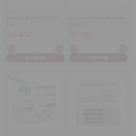
TECHNOFLUX
SDI
Selladora Bio Stamp CE (Bio
Riva protect capsulas blanco
Art)
(50 uds.)
295,00€
135,69€
-
+
-
+
Cantidad:
Cantidad:
Disminuir
Aumentar
Disminuir
Aume
cantidad
cantidad
cantidad
cant