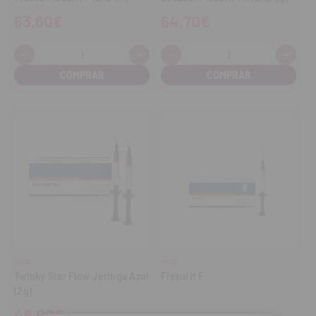
63,60€
64,70€
-
+
-
+
Cantidad:
Cantidad:
Disminuir
Aumentar
Disminuir
Aume
cantidad
cantidad
cantidad
cant
VOCO
VOCO
Twinky Star Flow Jeringa Azul
Fissurit F
(2g)
46,00€