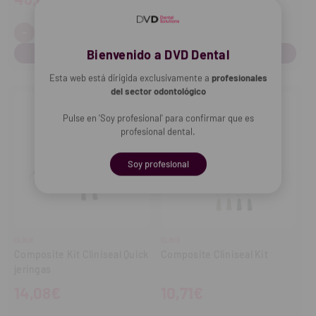
Desde
49,80€
-
+
Cantidad:
Disminuir
Aumentar
cantidad
cantidad
Bienvenido a DVD Dental
COMPRAR
Esta web está dirigida exclusivamente a
profesionales
del sector odontológico
Pulse en 'Soy profesional' para confirmar que es
profesional dental.
Soy profesional
CLINIX
CLINIX
Composite Kit Cliniseal Quick
Composite Cliniseal Kit
jeringas
14,08€
10,71€