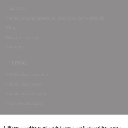
Club DVD+
Condiciones generales del programa de fidelización
Blog
Nuestras marcas
Contacto
LEGAL
Política de privacidad
Política de cookies
Condiciones de venta
Canal de denuncias
Utilizamos cookies propias y de terceros con fines analíticos y para