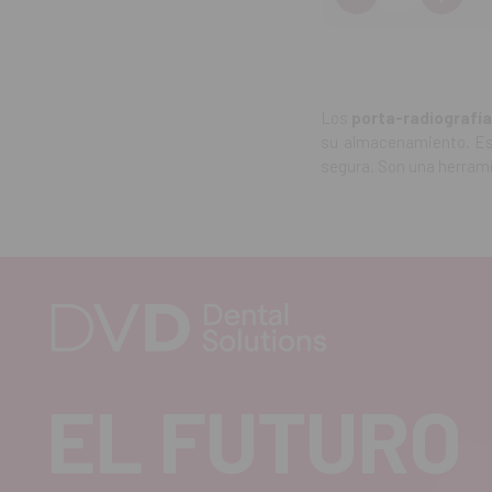
Disminuir
Aum
cantidad
can
Los
porta-radiografí
su almacenamiento. Est
segura. Son una herrami
EL FUTURO