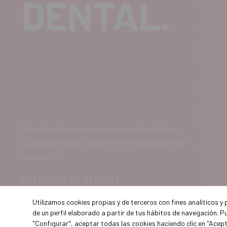
DENTAL.
Si quieres hacernos sugerencias o tienes
cualquier duda, estaremos encantados de
atenderte!
ATENCIÓN AL CLIENTE
900 300 475
Utilizamos cookies propias y de terceros con fines analíticos y
de un perfil elaborado a partir de tus hábitos de navegación. P
"Configurar", aceptar todas las cookies haciendo clic en "Acep