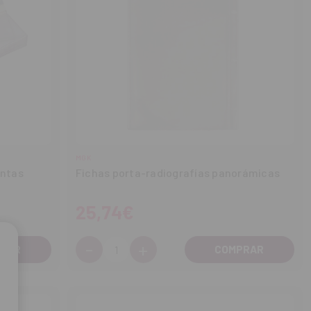
MGK
intas
Fichas porta-radiografías panorámicas
25,74€
-
+
Cantidad:
Disminuir
Aumentar
cantidad
cantidad