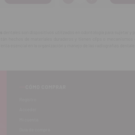
entar
Disminuir
Aumentar
tidad
cantidad
cantidad
as
dentales son dispositivos utilizados en odontología para sujetar y 
án hechos de materiales duraderos y tienen clips o mecanismos de
enta esencial en la organización y manejo de las radiografías dentale
CÓMO COMPRAR
Registro
Acceder
Mi cuenta
Guía de compra