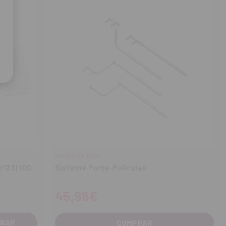
DENTSPLY SIRONA
nº23 (100
Sistema Porta-Películas
45,96€
COMPRAR