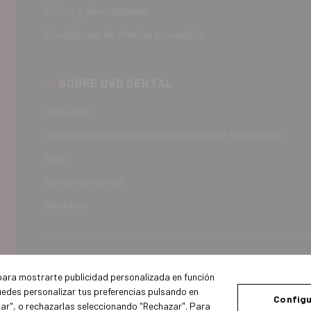
Envíos y devoluciones
Condiciones de ofertas proveedor
SOBRE DVD DENTAL
Club DVD+
Condiciones generales del programa de fidelización
Blog
Nuestras marcas
Contacto
 para mostrarte publicidad personalizada en función
uedes personalizar tus preferencias pulsando en
Configu
tar", o rechazarlas seleccionando "Rechazar". Para