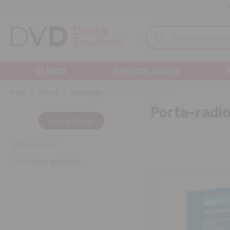
Recibe tu pedido en 24/48 horas
Monta tu clínica ¡Te acompañamos!
Buscar
CLÍNICA
ESPECIALIDADES
Inicio
Clínica
Radiología
Porta-radiografías
Porta-radio
Aplicar filtros
Filtrando por
Sin filtros aplicados