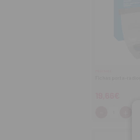
MEDIBASE
Fichas porta-radio
19,66€
-
+
Cantidad:
Disminuir
Aum
cantidad
can