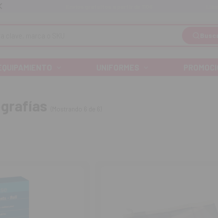
Llá
Envíos gratuitos a partir de 110€
Busc
EQUIPAMIENTO
UNIFORMES
PROMOCI
grafías
(Mostrando 6 de 6)