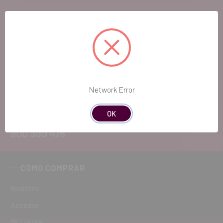
EL FUTURO
DENTAL.
Si quieres hacernos sugerencias o tienes
cualquier duda, estaremos encantados de
Network Error
atenderte!
OK
ATENCIÓN AL CLIENTE
900 300 475
CÓMO COMPRAR
Registro
Acceder
Mi cuenta