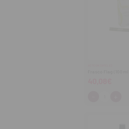
ACTEON SATELEC
Frasco Flag (100 ml
40,08€
-
+
Cantidad:
Disminuir
Aum
cantidad
can