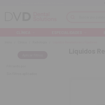
Recibe tu pedido en 24/48 horas
Monta tu clínica ¡Te acompañamos!
Buscar
CLÍNICA
ESPECIALIDADES
Inicio
Clínica
Radiología
Líquidos Reveladores y Fijadores
Líquidos Re
Aplicar filtros
Filtrando por
Sin filtros aplicados