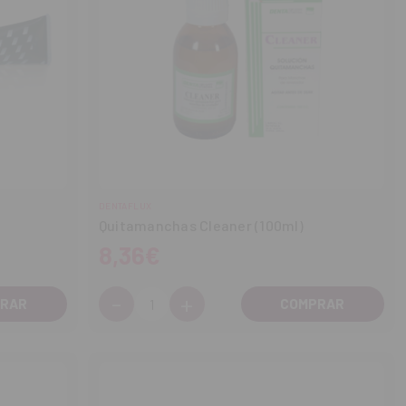
DENTAFLUX
Quitamanchas Cleaner (100ml)
8,36€
-
+
Cantidad:
Disminuir
Aumentar
cantidad
cantidad