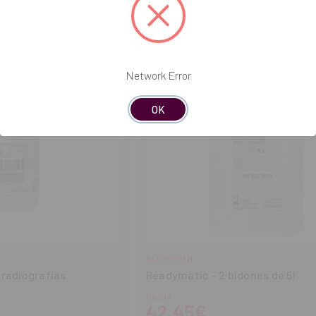
tidad
cantidad
cantidad
Network Error
OK
CARESTREAM
 radiografías
Readymatic - 2 bidones de 5l
Desde
42,45€