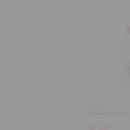
cantidad
can
CARESTREAM
Revelado dental de
19,53€