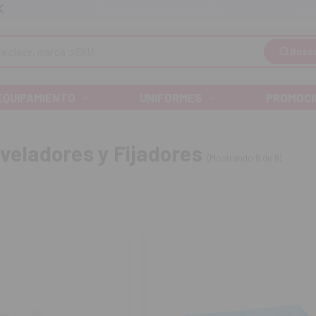
Llá
Envíos gratuitos a partir de 110€
Busc
EQUIPAMIENTO
UNIFORMES
PROMOCI
veladores y Fijadores
(Mostrando 8 de 8)