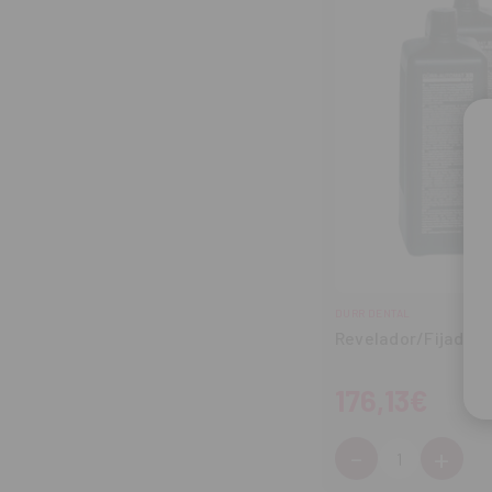
DURR DENTAL
Revelador/Fijador 
176,13€
-
+
Cantidad:
Disminuir
Aum