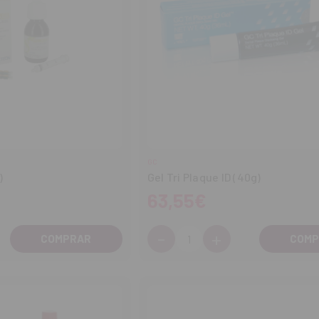
GC
)
Gel Tri Plaque ID (40g)
63,55€
-
+
Cantidad:
entar
Disminuir
Aumentar
tidad
cantidad
cantidad