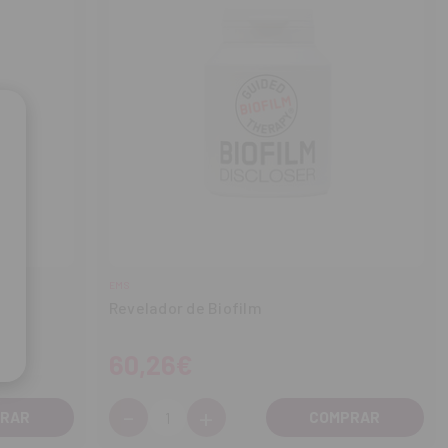
EMS
at
Revelador de Biofilm
60,26€
-
+
Cantidad:
Disminuir
Aumentar