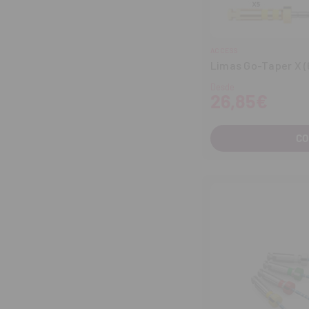
ACCESS
Limas Go-Taper X (6
Desde
26,85€
C