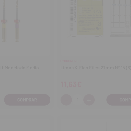
SYBRONENDO
it Modelado Medio
Limas K‑Flex Files 21 mm Nº 15 (6
11,63€
-
+
Cantidad:
entar
Disminuir
Aumentar
tidad
cantidad
cantidad