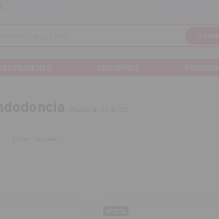
Llám
Envíos gratuitos a partir de 110€
Busc
EQUIPAMIENTO
UNIFORMES
PROMOCI
ndodoncia
(Mostrando 24 de 112)
Limas Manuales
OFERTA