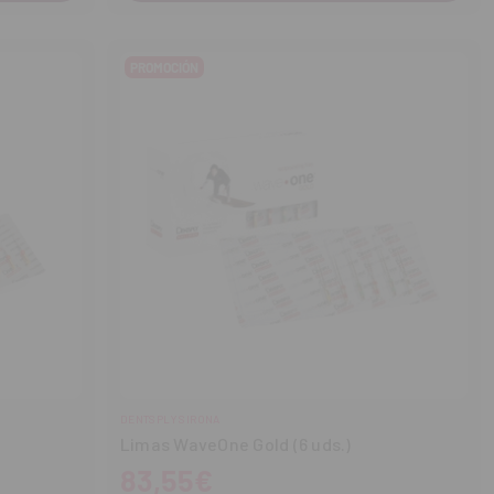
PROMOCIÓN
DENTSPLY SIRONA
Limas WaveOne Gold (6 uds.)
83,55€