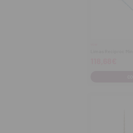
VDW
Limas Reciproc Min
118,68€
C