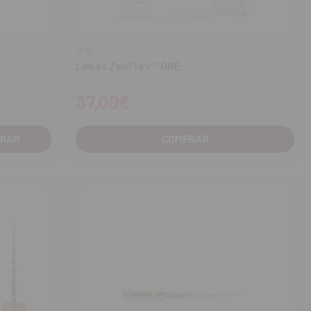
KERR
Limas ZenFlex™ ONE
37,00€
COMPRAR