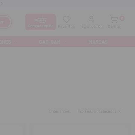
anos GRATIS al
900 300 475
Ofertas especiales cada mes
0
ar
Compra rápida
Favoritos
Iniciar sesión
Carrito
ONES
CAD-CAM
MARCAS
Ordenar por: