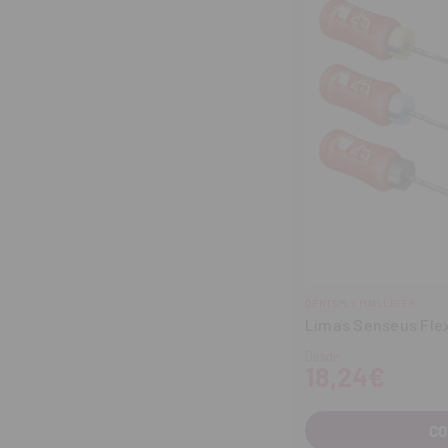
DENTSPLY MAILLEFER
Limas Senseus Fle
Desde
18,24€
C