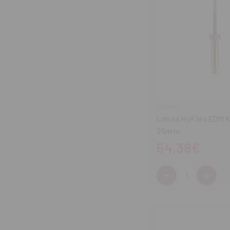
COLTENE
Limas HyFlex EDM K
25mm
54,38€
-
+
Cantidad:
Disminuir
Aum
cantidad
can