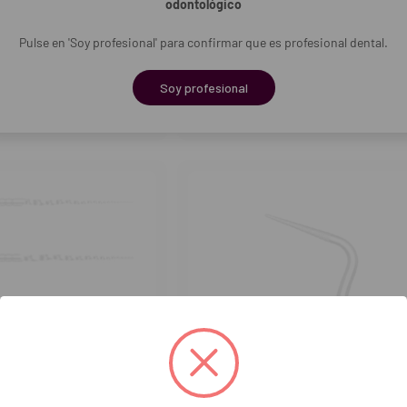
odontológico
ds.)
Limas Reciproc Blue (6 uds.)
Pulse en 'Soy profesional' para confirmar que es profesional dental.
85,90€
Soy profesional
OMPRAR
COMPRAR