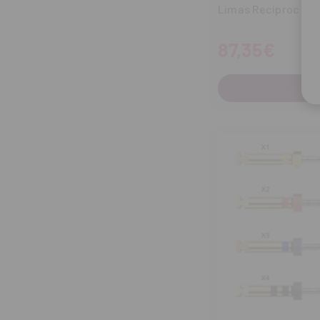
Limas Reciproc (6 u
87,35€
C