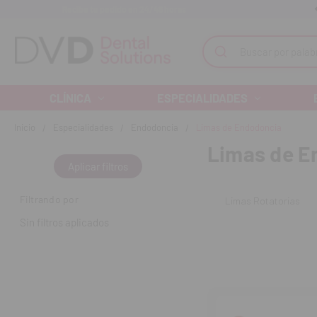
Recibe tu pedido en 24/48 horas
Monta tu clínica ¡Te acompañamos!
Buscar
CLÍNICA
ESPECIALIDADES
Inicio
Especialidades
Endodoncia
Limas de Endodoncia
Limas de E
Aplicar filtros
Filtrando por
Limas Rotatorias
Sin filtros aplicados