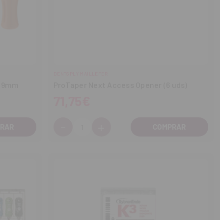
DENTSPLY MAILLEFER
 19mm
ProTaper Next Access Opener (6 uds)
71,75€
-
+
Cantidad:
Disminuir
Aumentar
cantidad
cantidad