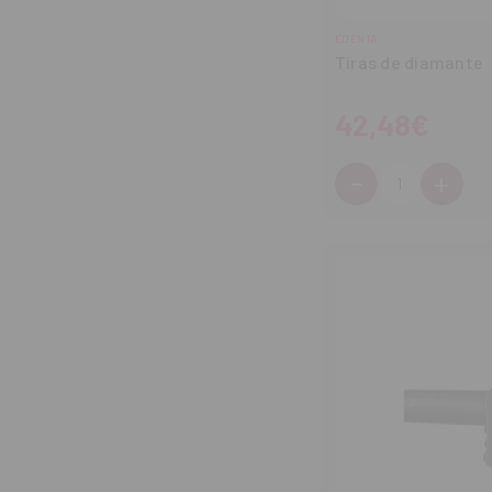
EDENTA
Tiras de diamante
42,48€
-
+
Cantidad:
Disminuir
Aum
cantidad
can