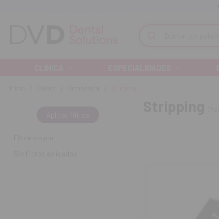
Recibe tu pedido en 24/48 horas
Monta tu clínica ¡Te acompañamos!
Buscar
CLÍNICA
ESPECIALIDADES
Inicio
Clínica
Ortodoncia
Stripping
Stripping
(Mos
Aplicar filtros
Filtrando por
Sin filtros aplicados