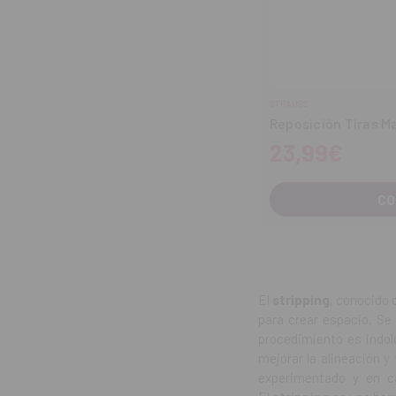
STRAUSS
Reposición Tiras M
23,99€
CO
El
stripping
, conocido 
para crear espacio. Se
procedimiento es indolo
mejorar la alineación y
experimentado y en c