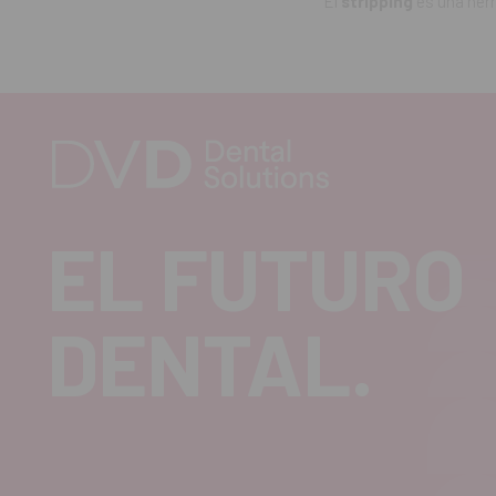
El
stripping
es una her
EL FUTURO
DENTAL.