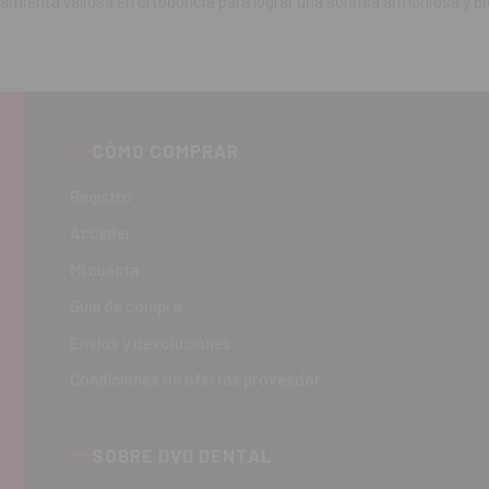
ramienta valiosa en ortodoncia para lograr una sonrisa armoniosa y bi
CÓMO COMPRAR
Registro
Acceder
Mi cuenta
Guía de compra
Envíos y devoluciones
Condiciones de ofertas proveedor
SOBRE DVD DENTAL