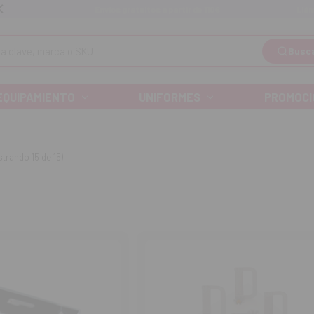
Llá
Envíos gratuitos a partir de 110€
Busc
EQUIPAMIENTO
UNIFORMES
PROMOCI
trando 15 de 15)