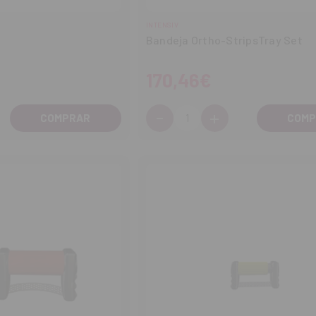
INTENSIV
Bandeja Ortho-StripsTray Set
170,46€
-
+
Cantidad:
entar
Disminuir
Aumentar
tidad
cantidad
cantidad