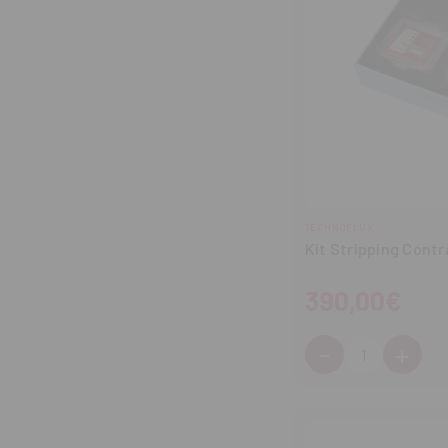
TECHNOFLUX
Kit Stripping Cont
390,00€
-
+
Cantidad:
Disminuir
Aum
cantidad
can