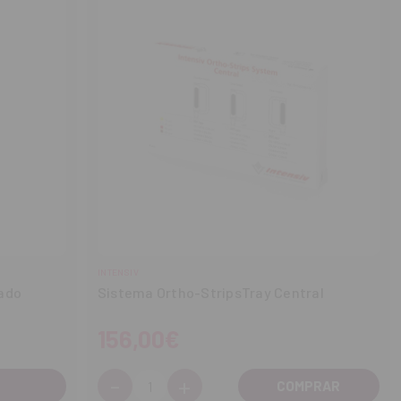
INTENSIV
bado
Sistema Ortho-StripsTray Central
156,00€
-
+
Cantidad:
Disminuir
Aumentar