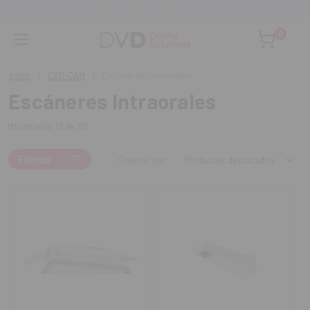
Asesoramiento personalizado
0
Inicio
CAD-CAM
Escáneres Intraorales
Escáneres Intraorales
(Mostrando 19 de 19)
Filtros
Ordenar por: