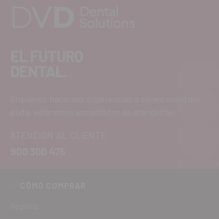
EL FUTURO
DENTAL.
Si quieres hacernos sugerencias o tienes cualquier
duda, estaremos encantados de atenderte!
ATENCIÓN AL CLIENTE
900 300 475
CÓMO COMPRAR
Registro