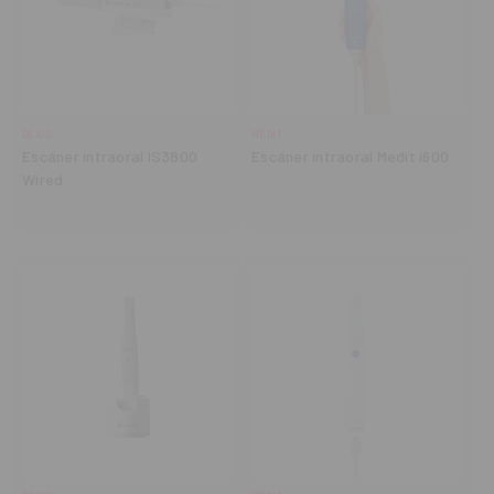
DEXIS
MEDIT
Escáner intraoral IS3800
Escáner intraoral Medit i600
Wired