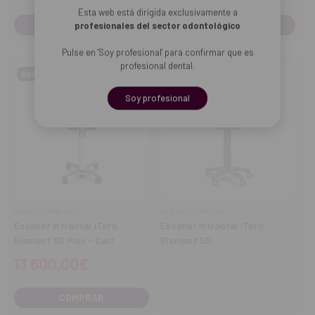
Esta web está dirigida exclusivamente a
COMPRAR
COMPRAR
profesionales del sector odontológico
Pulse en 'Soy profesional' para confirmar que es
profesional dental.
SIN STOCK
Soy profesional
ALIGN TECHNOLOGY
ALIGN TECHNOLOGY
Escáner Intraoral iTero
Escáner Intraoral iTero
Element 5D Plus - Cart
Element 5D
13 600,00€
COMPRAR