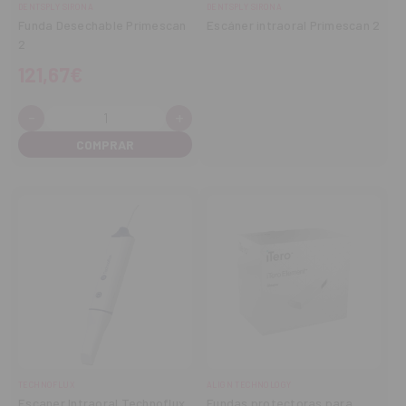
DENTSPLY SIRONA
DENTSPLY SIRONA
Funda Desechable Primescan
Escáner intraoral Primescan 2
2
121,67€
-
+
Cantidad:
Disminuir
Aumentar
cantidad
cantidad
TECHNOFLUX
ALIGN TECHNOLOGY
Escaner Intraoral Technoflux
Fundas protectoras para