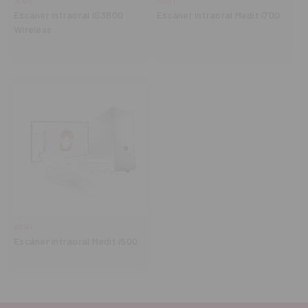
DEXIS
MEDIT
Escáner intraoral IS3800
Escáner intraoral Medit i700
Wireless
MEDIT
Escáner intraoral Medit i500