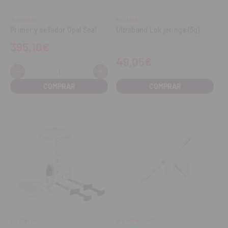
ULTRADENT
RELIANCE
Primer y sellador Opal Seal
Ultraband Lok jeringa (5g)
395,10€
49,05€
-
+
Cantidad:
Disminuir
Aumentar
cantidad
cantidad
COMPRAR
SOLVENTUM
SKS ORTHODONTIC