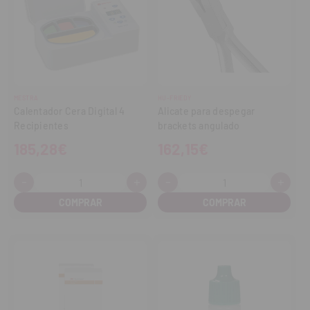
MESTRA
HU-FRIEDY
Calentador Cera Digital 4
Alicate para despegar
Recipientes
brackets angulado
185,28€
162,15€
-
+
-
+
Cantidad:
Cantidad:
Disminuir
Aumentar
Disminuir
Aume
cantidad
cantidad
cantidad
cant