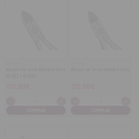
HU-FRIEDY
HU-FRIEDY
Alicate de corte alambre duro
Alicate de corte alambre duro
(0.022 x 0.028)
172,50€
172,50€
-
+
-
+
Cantidad:
Cantidad:
Disminuir
Aumentar
Disminuir
Aume
cantidad
cantidad
cantidad
cant