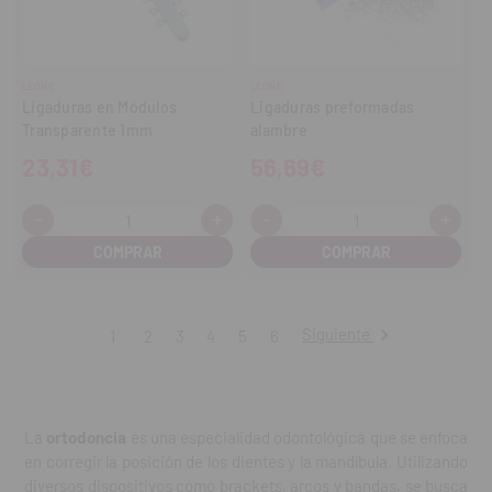
LEONE
LEONE
Ligaduras en Módulos
Ligaduras preformadas
Transparente 1mm
alambre
23,31€
56,69€
-
+
-
+
Cantidad:
Cantidad:
Disminuir
Aumentar
Disminuir
Aume
cantidad
cantidad
cantidad
cant
Siguiente
1
2
3
4
5
6
La
ortodoncia
es una especialidad odontológica que se enfoca
en corregir la posición de los dientes y la mandíbula. Utilizando
diversos dispositivos como brackets, arcos y bandas, se busca