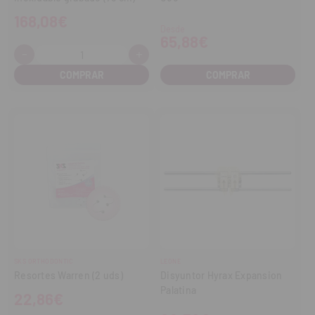
168,08€
Desde
65,88€
-
+
Cantidad:
Disminuir
Aumentar
cantidad
cantidad
COMPRAR
SKS ORTHODONTIC
LEONE
Resortes Warren (2 uds)
Disyuntor Hyrax Expansion
Palatina
22,86€