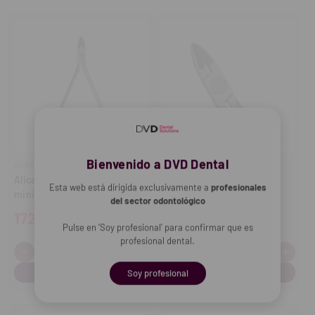
Bienvenido a DVD Dental
HU-FRIEDY
HU-FRIEDY
Alicate de corte ligaduras
Alicate de corte ligaduras
Esta web está dirigida exclusivamente a
profesionales
mini
micro
del sector odontológico
172,50€
134,12€
Pulse en 'Soy profesional' para confirmar que es
profesional dental.
-
+
-
+
Cantidad:
Cantidad:
Disminuir
Aumentar
Disminuir
Aume
cantidad
cantidad
cantidad
cant
Soy profesional