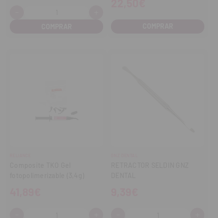
22,50€
-
+
Cantidad:
Disminuir
Aumentar
cantidad
cantidad
COMPRAR
RELIANCE
GNZ DENTAL
Composite TKO Gel
RETRACTOR SELDIN GNZ
fotopolimerizable (3,4g)
DENTAL
41,89€
9,39€
-
+
-
+
Cantidad:
Cantidad: