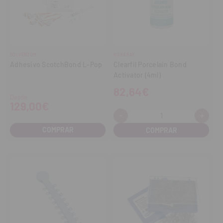
SOLVENTUM
KURARAY
Adhesivo ScotchBond L-Pop
Clearfil Porcelain Bond
Activator (4ml)
82,64€
Desde
129,00€
-
+
Cantidad:
Disminuir
Aume
cantidad
cant
COMPRAR