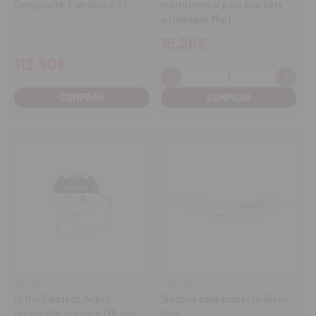
Composite Transbond XT
Instrumental para brackets
autoligado Mint
15,26€
Desde
112,90€
-
+
Cantidad:
Disminuir
Aume
cantidad
cant
COMPRAR
RELIANCE
ULTRADENT
Ortho Flextech Acero
Silicona para brackets Gishy
inoxidable grabado (75 cm)
Goo