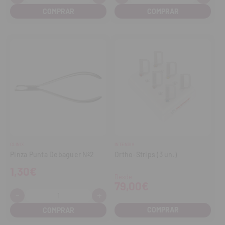
Disminuir
Aumentar
Disminuir
Aume
cantidad
cantidad
cantidad
cant
CLINIX
INTENSIV
Pinza Punta Debaguer Nº2
Ortho-Strips (3 un.)
1,30€
Desde
79,00€
-
+
Cantidad:
Disminuir
Aumentar
cantidad
cantidad
COMPRAR