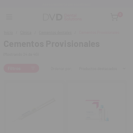
o
Monta tu clínica ¡Te acompañamos!
0
Inicio
Clínica
Cementos dentales
Cementos Provisionales
Cementos Provisionales
(Mostrando 24 de 40)
Filtros
Ordenar por: