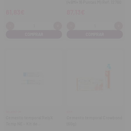
(48Ml+16 Puntas M) Ref. 12760
61,83€
87,13€
-
+
-
+
Cantidad:
Cantidad:
Disminuir
Aumentar
Disminuir
Aume
cantidad
cantidad
cantidad
cant
SOLVENTUM
KDM
Cemento temporal RelyX
Cemento temporal Crowbond
Temp NE - Kit de
(60g)
introducción