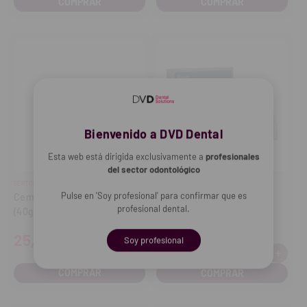
Bienvenido a DVD Dental
Esta web está dirigida exclusivamente a
profesionales
del sector odontológico
SEPTODONT
KERR
Pulse en 'Soy profesional' para confirmar que es
Cemento provisional Cimpat
Temp Bond NE
profesional dental.
(40g)
24,90€
25,65€
Soy profesional
-
+
Cantidad:
Disminuir
Aume
cantidad
cant
COMPRAR