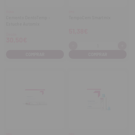
ITENA
DMG
Cemento DentoTemp -
TempoCem Smartmix
Estuche Automix
51,38€
Desde
30,50€
-
+
Cantidad:
Disminuir
Aume
cantidad
cant
COMPRAR
DMG
DMG