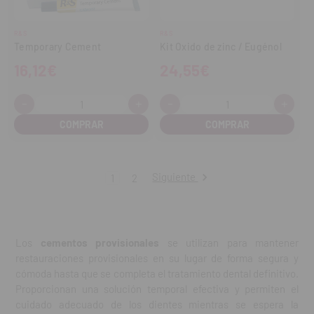
R&S
R&S
Temporary Cement
Kit Oxido de zinc / Eugénol
16,12€
24,55€
-
+
-
+
Cantidad:
Cantidad:
Disminuir
Aumentar
Disminuir
Aume
cantidad
cantidad
cantidad
cant
Siguiente
1
2
Los
cementos provisionales
se utilizan para mantener
restauraciones provisionales en su lugar de forma segura y
cómoda hasta que se completa el tratamiento dental definitivo.
Proporcionan una solución temporal efectiva y permiten el
cuidado adecuado de los dientes mientras se espera la