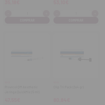
35,18€
53,10€
-
+
-
+
Cantidad:
Cantidad:
Disminuir
Aumentar
Disminuir
Aume
cantidad
cantidad
cantidad
cant
VOCO
VOCO
Provicol QM Aesthetic
Clip Tri Pack (3x4 gr)
Jeringa QuickMix (5 ml)
47,55€
80,84€