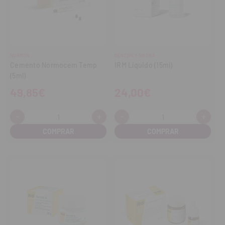
NORMON
DENTSPLY SIRONA
Cemento Normocem Temp
IRM Líquido (15ml)
(5ml)
49,85€
24,00€
-
+
-
+
Cantidad:
Cantidad:
Disminuir
Aumentar
Disminuir
Aume
cantidad
cantidad
cantidad
cant