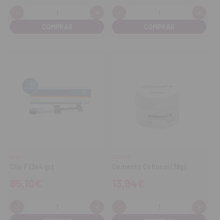
-
+
-
+
Cantidad:
Cantidad:
Disminuir
Aumentar
Disminuir
Aume
cantidad
cantidad
cantidad
cant
VOCO
COLTENE
Clip F (3x4 gr)
Cemento Coltosol (38g)
85,10€
13,94€
-
+
-
+
Cantidad:
Cantidad:
Disminuir
Aumentar
Disminuir
Aume
cantidad
cantidad
cantidad
cant