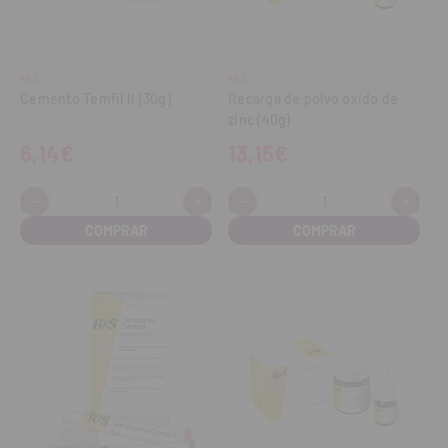
R&S
R&S
Cemento Temfil II (30g)
Recarga de polvo oxido de
zinc (40g)
6,14€
13,15€
-
+
-
+
Cantidad:
Cantidad:
Disminuir
Aumentar
Disminuir
Aume
cantidad
cantidad
cantidad
cant