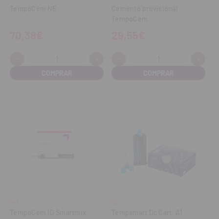
TempoCem NE
Cemento provisional
TempoCem
70,38€
29,55€
-
+
-
+
Cantidad:
Cantidad:
Disminuir
Aumentar
Disminuir
Aume
cantidad
cantidad
cantidad
cant
DMG
GC
TempoCem ID Smartmix
Tempsmart Dc Cart. A1