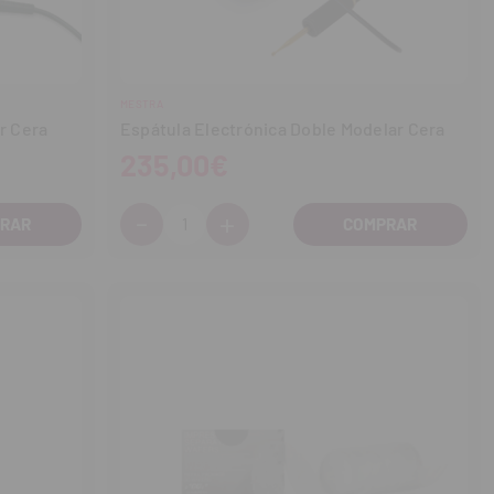
MESTRA
r Cera
Espátula Electrónica Doble Modelar Cera
235,00€
-
+
Cantidad:
Disminuir
Aumentar
cantidad
cantidad