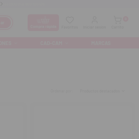
anos GRATIS al
900 300 475
Ofertas especiales cada mes
0
ar
Compra rápida
Favoritos
Iniciar sesión
Carrito
ONES
CAD-CAM
MARCAS
Ordenar por: