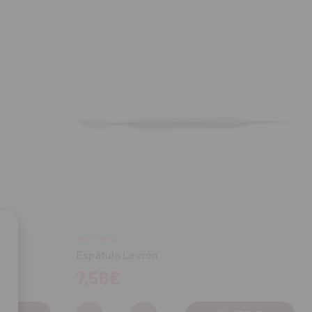
GNZ DENTAL
Espátula Lecrón
7,56€
Cantidad: