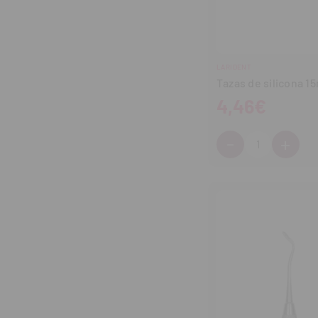
LARIDENT
Tazas de silicona 15
4,46€
-
+
Cantidad:
Disminuir
Aum
cantidad
can