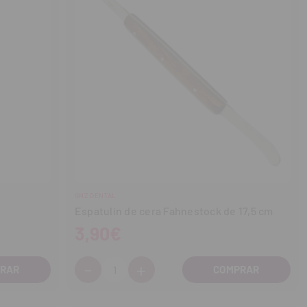
GNZ DENTAL
Espatulín de cera Fahnestock de 17,5 cm
3,90€
-
+
Cantidad:
Disminuir
Aumentar
cantidad
cantidad