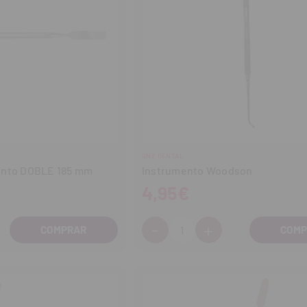
GNZ DENTAL
ento DOBLE 185 mm
Instrumento Woodson
4,95€
-
+
Cantidad:
entar
Disminuir
Aumentar
tidad
cantidad
cantidad