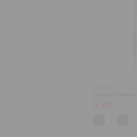
GNZ DENTAL
Espátula Heideman
4,20€
-
+
Cantidad:
Disminuir
Aum
cantidad
can