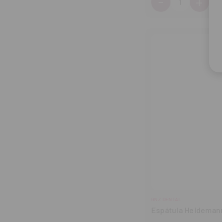
-
+
Disminuir
Aum
cantidad
can
GNZ DENTAL
Espátula Heideman