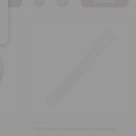
-
+
Disminuir
Aumentar
cantidad
cantidad
SOLVENTUM
Reposición cuerpo plástico jeringa (10
uds.)