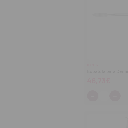
BBRAUN
Espátula para Cem
46,73€
-
+
Cantidad:
Disminuir
Aum
cantidad
can