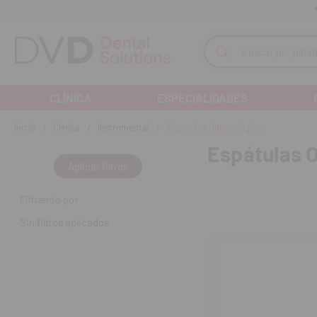
Recibe tu pedido en 24/48 horas
Monta tu clínica ¡Te acompañamos!
Buscar
CLÍNICA
ESPECIALIDADES
Inicio
Clínica
Instrumental
Espátulas Odontológicas
Espátulas 
Aplicar filtros
Filtrando por
Sin filtros aplicados