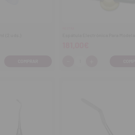
MESTRA
ml (2 uds.)
Espátula Electrónica Para Modela
181,00€
-
+
Cantidad:
entar
Disminuir
Aumentar
tidad
cantidad
cantidad