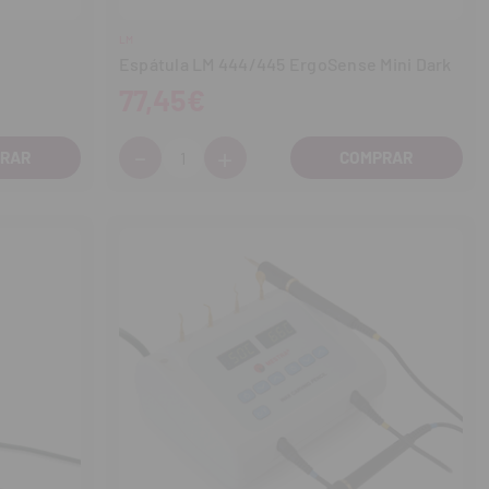
LM
Espátula LM 444/445 ErgoSense Mini Dark
77,45€
-
+
Cantidad:
Disminuir
Aumentar
cantidad
cantidad