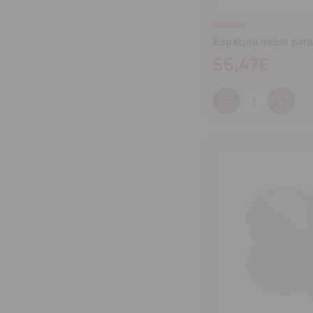
HU-FRIEDY
Espátula doble par
55,47€
-
+
Cantidad:
Disminuir
Aum
cantidad
can