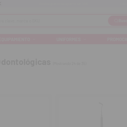
Llám
Envíos gratuitos a partir de 110€
Busc
EQUIPAMIENTO
UNIFORMES
PROMOCI
Odontológicas
(Mostrando 24 de 35)