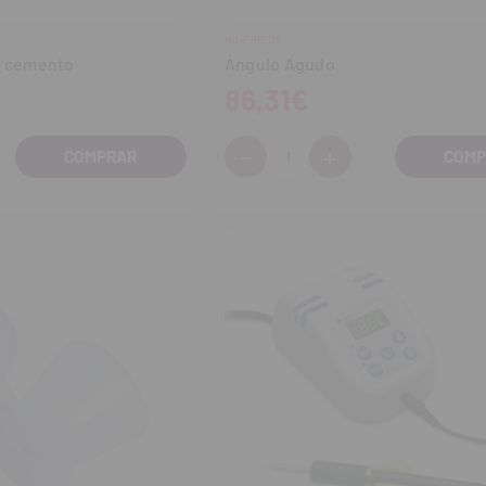
HU-FRIEDY
a cemento
Ángulo Agudo
86,31€
-
+
Cantidad:
entar
Disminuir
Aumentar
tidad
cantidad
cantidad