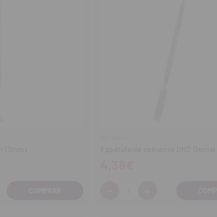
GNZ DENTAL
n (3mm)
Espátula de cemento GNZ Dental
4,38€
-
+
Cantidad:
entar
Disminuir
Aumentar
tidad
cantidad
cantidad