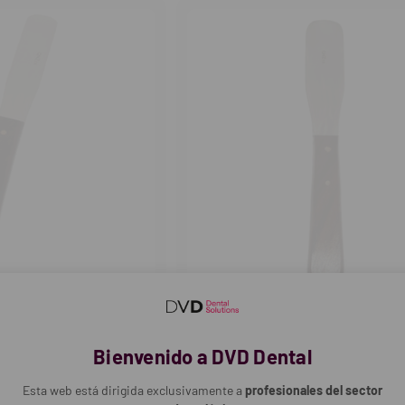
GNZ DENTAL
la GNZ Dental
Espátula de alginato curva
Bienvenido a DVD Dental
4,50€
Esta web está dirigida exclusivamente a
profesionales del sector
Cantidad: