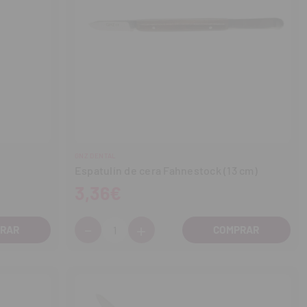
GNZ DENTAL
Espatulín de cera Fahnestock (13 cm)
3,36€
-
+
Cantidad:
Disminuir
Aumentar
cantidad
cantidad