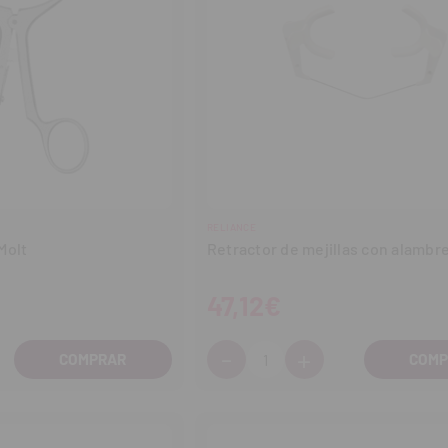
RELIANCE
Molt
Retractor de mejillas con alambr
47,12€
-
+
Cantidad:
entar
Disminuir
Aumentar
tidad
cantidad
cantidad