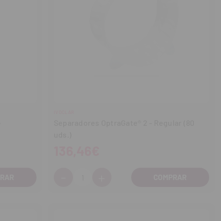
IVOCLAR
e
Separadores OptraGate® 2 - Regular (80
uds.)
136,46€
-
+
Cantidad:
Disminuir
Aumentar
cantidad
cantidad