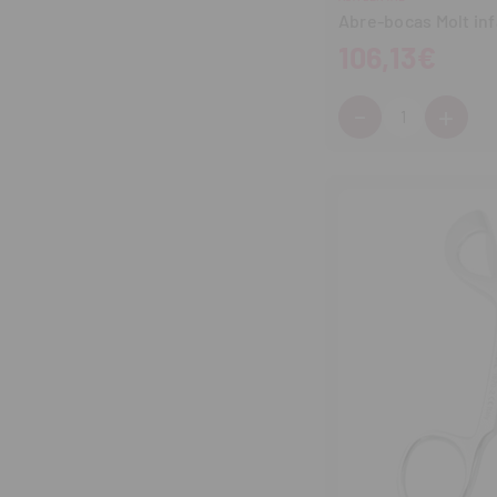
Abre-bocas Molt infa
106,13€
-
+
Cantidad:
Disminuir
Aum
cantidad
can