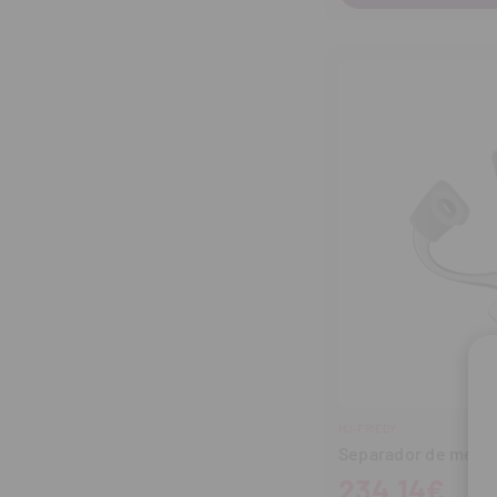
HU-FRIEDY
Separador de mejill
234,14€