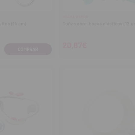
HAGER & WERKEN
ltos (14 cm)
Cuñas abre-bocas elásticas (12 u
20,87€
entar
tidad