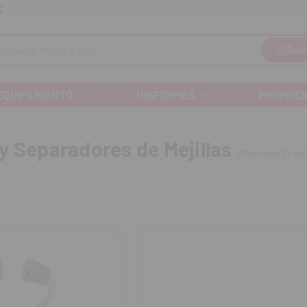
Llám
Envíos gratuitos a partir de 110€
Busc
EQUIPAMIENTO
UNIFORMES
PROMOCI
y Separadores de Mejillas
(Mostrando 24 de 