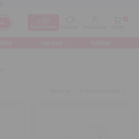
anos GRATIS al
900 300 475
Ofertas especiales cada mes
0
ar
Compra rápida
Favoritos
Iniciar sesión
Carrito
ONES
CAD-CAM
MARCAS
24)
Ordenar por: