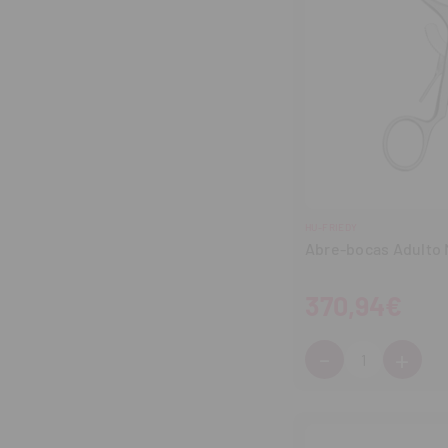
HU-FRIEDY
Abre-bocas Adulto 
370,94€
-
+
Cantidad:
Disminuir
Aum
cantidad
can