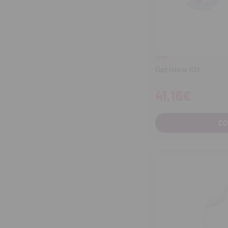
KERR
Optiview Kit
41,16€
C