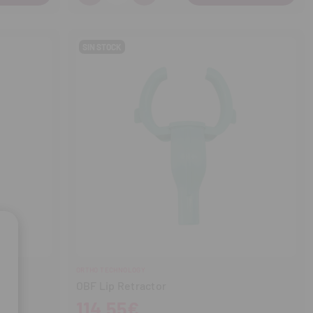
Disminuir
Aumentar
cantidad
cantidad
SIN STOCK
ORTHO TECHNOLOGY
OBF Lip Retractor
114,55€