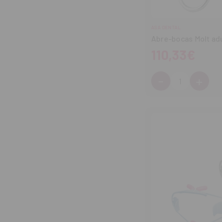
ASA DENTAL
Abre-bocas Molt adu
110,33€
-
+
Cantidad:
Disminuir
Aum
cantidad
can