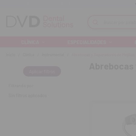
Recibe tu pedido en 24/48 horas
Monta tu clínica ¡Te acompañamos!
Buscar
CLÍNICA
ESPECIALIDADES
Inicio
Clínica
Instrumental
Abrebocas y Separadores de Mejillas
Abrebocas 
Aplicar filtros
Filtrando por
Sin filtros aplicados