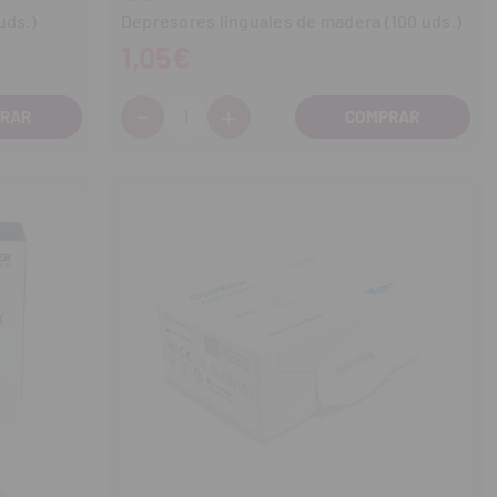
uds.)
Depresores linguales de madera (100 uds.)
1,05€
-
+
Cantidad:
Disminuir
Aumentar
cantidad
cantidad