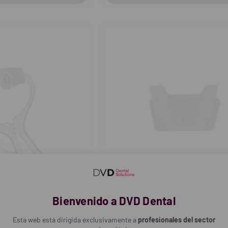
HU-FRIEDY
Bienvenido a DVD Dental
as
Separador de labios y mejilla
Esta web está dirigida exclusivamente a
profesionales del sector
50,07€