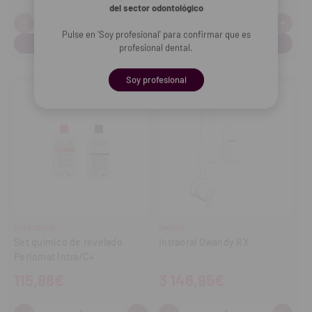
del sector odontológico
-
+
-
+
Cantidad:
Cantidad:
Disminuir
Aumentar
Disminuir
Aume
Pulse en 'Soy profesional' para confirmar que es
cantidad
cantidad
cantidad
cant
profesional dental.
Soy profesional
DURR DENTAL
OWANDY
Set químico de revelado
Intraoral Owandy RX
Periomat Intra/C+
115,88€
3 148,95€
Cantidad:
Cantidad: