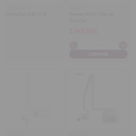
DENTSPLY SIRONA
OWANDY
Orthophos S 3D 11×10
Owandy RX DC Fijación
Superior
3 148,95€
-
+
Cantidad:
Disminuir
Aume
cantidad
cant
CARESTREAM
CARESTREAM