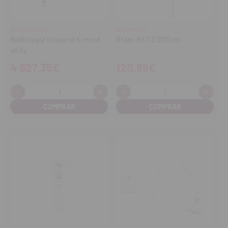
ACTEON SATELEC
CARESTREAM
Radiologia intraoral X-mind
Brazo RX CS 205 cm
unity
4 627,35€
120,89€
-
+
-
+
Cantidad:
Cantidad:
Disminuir
Aumentar
Disminuir
Aume
cantidad
cantidad
cantidad
cant