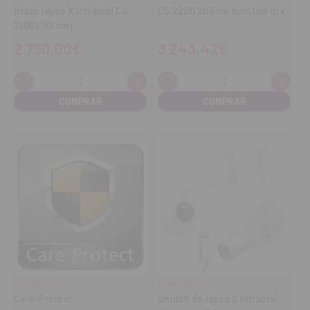
Brazo rayos X intraoral CS
CS 2200 205 cm montaje Irix
2100 (188 cm)
2 750,00€
3 243,42€
-
+
-
+
Cantidad:
Cantidad:
Disminuir
Aumentar
Disminuir
Aume
cantidad
cantidad
cantidad
cant
CARESTREAM
DURR DENTAL
Care-Protect
Unidad de rayos X intraoral