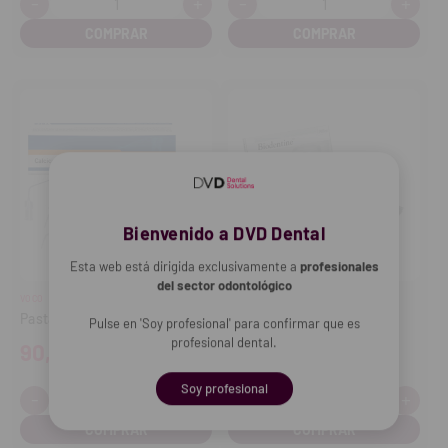
-
+
-
+
Cantidad:
Cantidad:
Disminuir
Aumentar
Disminuir
Aume
cantidad
cantidad
cantidad
cant
Bienvenido a DVD Dental
Esta web está dirigida exclusivamente a
profesionales
del sector odontológico
VOCO
SEPTODONT
Pasta Calcicur (3 jeringas)
Biodentine (5 cápsulas)
Pulse en 'Soy profesional' para confirmar que es
profesional dental.
90,30€
73,90€
Soy profesional
-
+
-
+
Cantidad:
Cantidad:
Disminuir
Aumentar
Disminuir
Aume
cantidad
cantidad
cantidad
cant