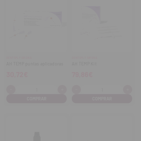
DENTSPLY SIRONA
DENTSPLY SIRONA
AH TEMP puntas aplicadoras
AH TEMP Kit
30,72€
79,86€
-
+
-
+
Cantidad:
Cantidad:
Disminuir
Aumentar
Disminuir
Aume
cantidad
cantidad
cantidad
cant