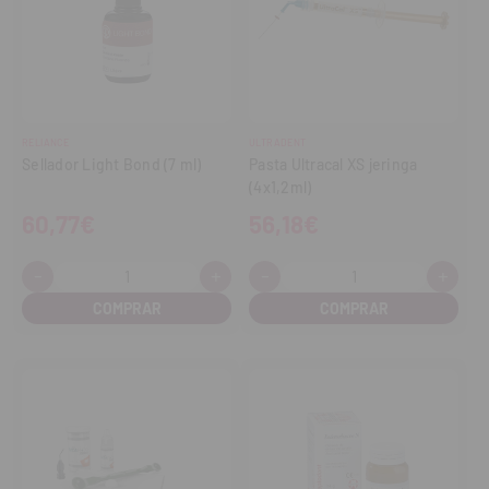
RELIANCE
ULTRADENT
Sellador Light Bond (7 ml)
Pasta Ultracal XS jeringa
(4x1,2ml)
60,77€
56,18€
-
+
-
+
Cantidad:
Cantidad:
Disminuir
Aumentar
Disminuir
Aume
cantidad
cantidad
cantidad
cant