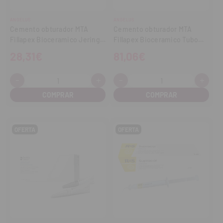
ANGELUS
ANGELUS
Cemento obturador MTA
Cemento obturador MTA
Fillapex Bioceramico Jeringa
Fillapex Bioceramico Tubo
(4g)
(30g)
28,31€
81,06€
-
+
-
+
Cantidad:
Cantidad:
Disminuir
Aumentar
Disminuir
Aume
cantidad
cantidad
cantidad
cant
OFERTA
OFERTA