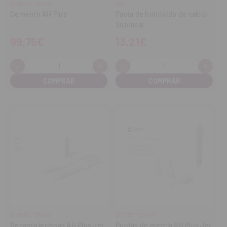
DENTSPLY SIRONA
R&S
Cemento AH Plus
Pasta de hidróxido de calcio
Supracal
99,75€
13,21€
-
+
-
+
Cantidad:
Cantidad:
Disminuir
Aumentar
Disminuir
Aume
cantidad
cantidad
cantidad
cant
DENTSPLY SIRONA
DENTSPLY SIRONA
Recarga jeringas AH Plus Jet
Puntas de mezcla AH Plus Jet