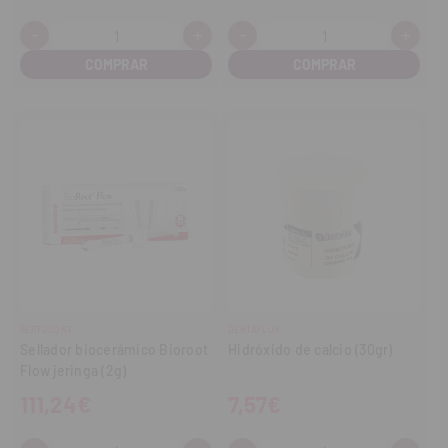
-
+
-
+
Cantidad:
Cantidad:
Disminuir
Aumentar
Disminuir
Aume
cantidad
cantidad
cantidad
cant
SEPTODONT
DENTAFLUX
Sellador biocerámico Bioroot
Hidróxido de calcio (30gr)
Flow jeringa (2g)
111,24€
7,57€