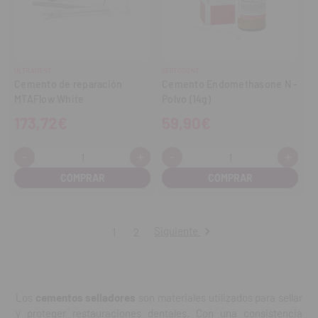
ULTRADENT
SEPTODONT
Cemento de reparación
Cemento Endomethasone N -
MTAFlow White
Polvo (14g)
173,72€
59,90€
-
+
-
+
Cantidad:
Cantidad:
Disminuir
Aumentar
Disminuir
Aume
cantidad
cantidad
cantidad
cant
Siguiente
1
2
Los
cementos selladores
son materiales utilizados para sellar
y proteger restauraciones dentales. Con una consistencia