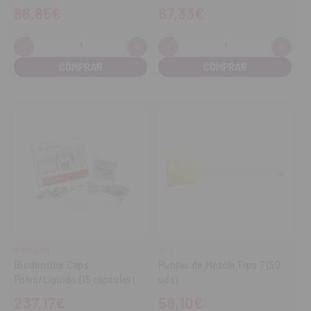
86,85€
87,33€
-
+
-
+
Cantidad:
Cantidad:
Disminuir
Aumentar
Disminuir
Aume
cantidad
cantidad
cantidad
cant
SEPTODONT
VOCO
Biodentine Caps
Puntas de Mezcla Tipo 7 (50
Polvo/Líquido (15 cápsulas)
uds)
237,17€
58,10€