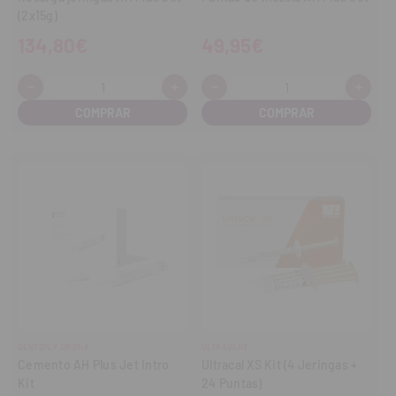
(2x15g)
134,80€
49,95€
-
+
-
+
Cantidad:
Cantidad:
Disminuir
Aumentar
Disminuir
Aume
cantidad
cantidad
cantidad
cant
DENTSPLY SIRONA
ULTRADENT
Cemento AH Plus Jet Intro
Ultracal XS Kit (4 Jeringas +
Kit
24 Puntas)