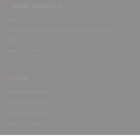
SOBRE DVD DENTAL
Club DVD+
Condiciones generales del programa de fidelización
Blog
Nuestras marcas
Contacto
LEGAL
Política de privacidad
Política de cookies
Condiciones de venta
Canal de denuncias