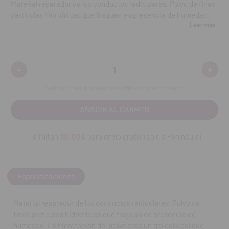
Material reparador de los conductos radiculares. Polvo de finas
partículas hidrofílicas que fraguan en presencia de humedad.
Leer más
La hidratación del polvo crea un gel coloidal que endurece
completamente, formando una fuerte barrera impermeable, a
las cuatro semanas. Resistente a la filtración marginal y
reducción de micro filtración bacteriana.
-
+
Disminuir
Aumen
cantidad:
cantid
Realiza tu pedido antes de las
13h
y recíbelo mañana.
Indicaciones:
Material de obturación en el final del conducto.
Reparación de los conductos radiculares como un tapón
Te faltan
110.00€
para envío gratis (solo a Península)
apical durante la apicoformación.
Reparación de de las perforaciones del conducto durante la
preparación del conducto.
Restauración de caries.
Especificaciones
REF. FAB: A040500000300
Material reparador de los conductos radiculares. Polvo de
finas partículas hidrofílicas que fraguan en presencia de
humedad. La hidratación del polvo crea un gel coloidal que