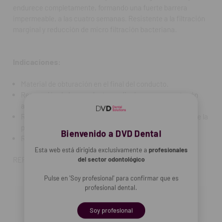
endurece completamente, formando una fuerte barrera
impermeable, a las cuatro semanas. Resistente a la filtración
marginal y reducción de micro filtración bacteriana.
Indicaciones:
Material de obturación en el final del conducto.
Reparación de los conductos radiculares como un tapón
apical durante la apicoformación.
Reparación de de las perforaciones del conducto durante la
preparación del conducto.
Bienvenido a DVD Dental
Restauración de caries.
Esta web está dirigida exclusivamente a
profesionales
REF. FAB: A040500000300
del sector odontológico
Pulse en 'Soy profesional' para confirmar que es
profesional dental.
Soy profesional