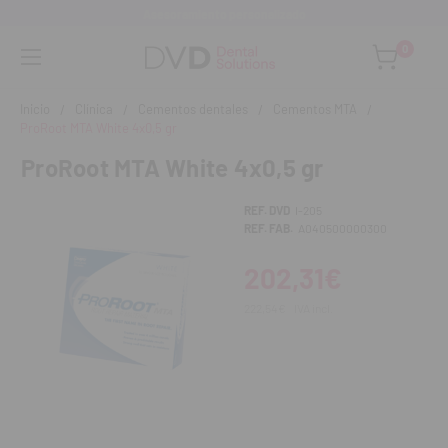
Asesoramiento personalizado
0
Inicio
Clínica
Cementos dentales
Cementos MTA
ProRoot MTA White 4x0,5 gr
ProRoot MTA White 4x0,5 gr
REF. DVD
I-205
REF. FAB.
A040500000300
202,31€
222,54€
IVA incl.