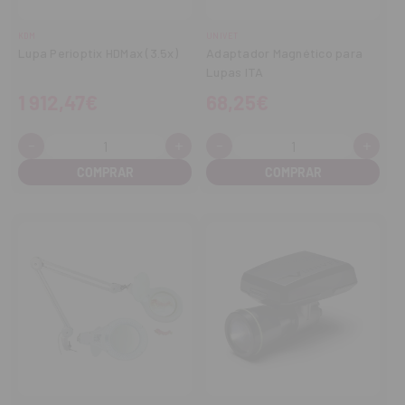
KDM
UNIVET
Lupa Perioptix HDMax (3.5x)
Adaptador Magnético para
Lupas ITA
1 912,47€
68,25€
-
+
-
+
Cantidad:
Cantidad:
Disminuir
Aumentar
Disminuir
Aume
cantidad
cantidad
cantidad
cant