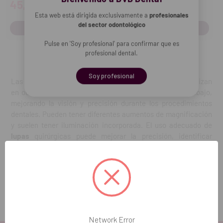
45,00€
32,00€
Esta web está dirigida exclusivamente a
profesionales
del sector odontológico
COMPRAR
COMPRAR
Pulse en 'Soy profesional' para confirmar que es
profesional dental.
Soy profesional
Las
lupas
quirúrgicas son dispositivos ópticos que se utilizan
en odontología para magnificar la imagen del área de trabajo,
mejorando la visión y precisión durante los procedimientos
dentales. Pueden tener diferentes aumentos de magnificación
y suelen tener iluminación incorporada. El uso adecuado de
lupas
quirúrgicas puede mejorar la precisión, identificar
problemas en etapas tempranas, reducir la fatiga visual y
mejorar la ergonomía. Es importante seguir las
recomendaciones del fabricante y recibir capacitación
adecuada para un uso seguro y efectivo.
Network Error