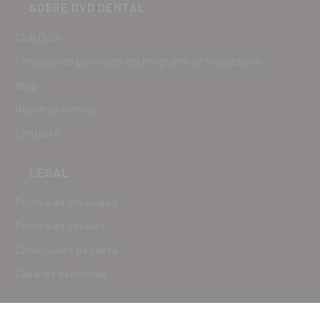
SOBRE DVD DENTAL
Club DVD+
Condiciones generales del programa de fidelización
Blog
Nuestras marcas
Contacto
LEGAL
Política de privacidad
Política de cookies
Condiciones de venta
Canal de denuncias