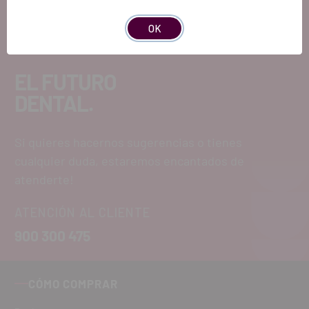
OK
EL FUTURO
DENTAL.
Si quieres hacernos sugerencias o tienes
cualquier duda, estaremos encantados de
atenderte!
ATENCIÓN AL CLIENTE
900 300 475
CÓMO COMPRAR