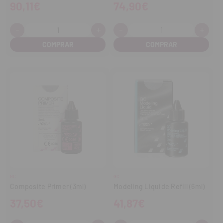
90,11€
74,90€
-
+
-
+
Cantidad:
Cantidad:
Disminuir
Aumentar
Disminuir
Aume
cantidad
cantidad
cantidad
cant
GC
GC
Composite Primer (3ml)
Modeling Liquide Refill (6ml)
37,50€
41,87€