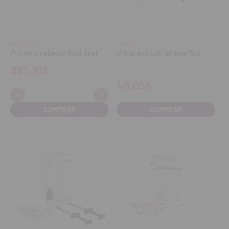
ULTRADENT
RELIANCE
Primer y sellador Opal Seal
Ultraband Lok jeringa (5g)
395,10€
49,05€
-
+
Cantidad:
Disminuir
Aumentar
cantidad
cantidad
COMPRAR