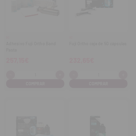
GC
GC
Adhesivo Fuji Ortho Band
Fuji Ortho caja de 50 cápsulas
Pasta
257,15€
232,65€
-
+
-
+
Cantidad:
Cantidad:
Disminuir
Aumentar
Disminuir
Aume
cantidad
cantidad
cantidad
cant