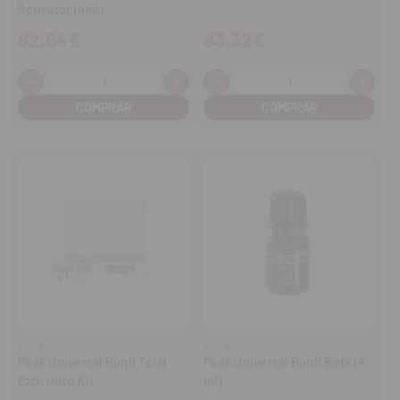
Activator (4ml)
82,64€
93,32€
-
+
-
+
Cantidad:
Cantidad:
Disminuir
Aumentar
Disminuir
Aume
cantidad
cantidad
cantidad
cant
ULTRADENT
ULTRADENT
Peak Universal Bond Total
Peak Universal Bond Bote (4
Etch Intro Kit
ml)