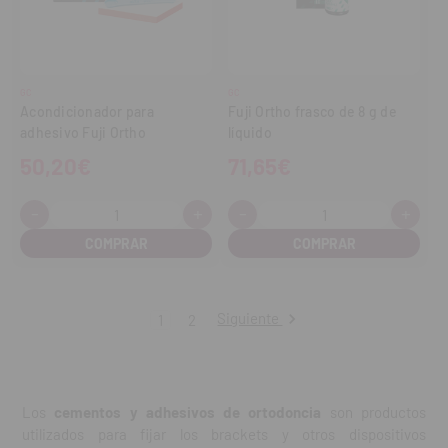
GC
GC
Acondicionador para
Fuji Ortho frasco de 8 g de
adhesivo Fuji Ortho
líquido
50,20€
71,65€
-
+
-
+
Cantidad:
Cantidad:
Disminuir
Aumentar
Disminuir
Aume
cantidad
cantidad
cantidad
cant
Siguiente
1
2
Los
cementos y adhesivos de ortodoncia
son productos
utilizados para fijar los brackets y otros dispositivos