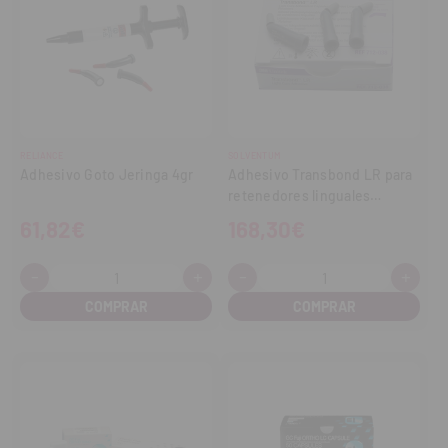
RELIANCE
SOLVENTUM
Adhesivo Goto Jeringa 4gr
Adhesivo Transbond LR para
retenedores linguales
capsulas (25g x 0,2g)
61,82€
168,30€
-
+
-
+
Cantidad:
Cantidad:
Disminuir
Aumentar
Disminuir
Aume
cantidad
cantidad
cantidad
cant