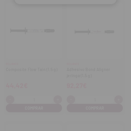
RELIANCE
RELIANCE
Composite Flow Tain (1,5 g)
Adhesivo Bond Aligner
jeringa (1,5 g)
44,42€
92,27€
-
+
-
+
Cantidad:
Cantidad:
Disminuir
Aumentar
Disminuir
Aume
cantidad
cantidad
cantidad
cant