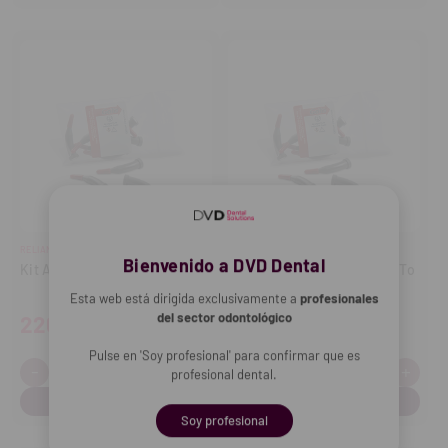
RELIANCE
RELIANCE
Bienvenido a DVD Dental
Kit Adhesivo Light Bond
Adhesivo para brackets GoTo
(4 g)
Esta web está dirigida exclusivamente a
profesionales
del sector odontológico
226,56€
73,37€
Pulse en 'Soy profesional' para confirmar que es
-
+
-
+
Cantidad:
Cantidad:
profesional dental.
Disminuir
Aumentar
Disminuir
Aume
cantidad
cantidad
cantidad
cant
Soy profesional