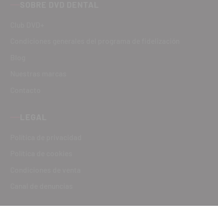
SOBRE DVD DENTAL
Club DVD+
Condiciones generales del programa de fidelización
Blog
Nuestras marcas
Contacto
LEGAL
Política de privacidad
Política de cookies
Condiciones de venta
Canal de denuncias