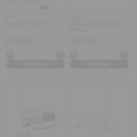
3TECH
TECHNOFLUX
Implant Unit Power Pro
Motor De Implantes C Sailor
Pro Plus
1 285,00€
1 890,00€
-
+
-
+
Cantidad:
Cantidad:
Disminuir
Aumentar
Disminuir
Aume
cantidad
cantidad
cantidad
cant