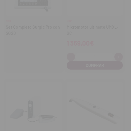
NSK
NSK
Set Completo Surgic Pro con
Micromotor ultimate UMXL-
SG20
GC
1 359,00€
-
+
Cantidad:
Disminuir
Aume
cantidad
cant