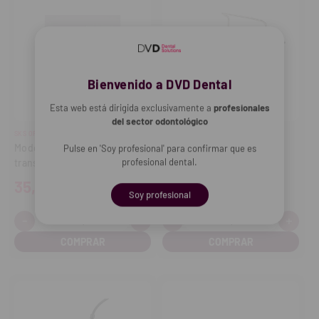
Bienvenido a DVD Dental
Esta web está dirigida exclusivamente a
profesionales
del sector odontológico
SKS ORTHODONTIC
W&H
Modelo Implante con base
Pedal S-N2 CAN-BUS
Pulse en 'Soy profesional' para confirmar que es
profesional dental.
transparente
35,54€
877,50€
Soy profesional
-
+
-
+
Cantidad:
Cantidad:
Disminuir
Aumentar
Disminuir
Aume
cantidad
cantidad
cantidad
cant