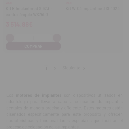
W&H
W&H
Kit B Implantmed SI923 +
Kit W-03 Implantmed SI-1023
contra-ángulo WS75LG
3 514,88€
-
+
Cantidad:
Disminuir
Aumentar
cantidad
cantidad
Siguiente
1
2
Los
motores de implantes
son dispositivos utilizados en
odontología para llevar a cabo la colocación de implantes
dentales de manera precisa y eficiente. Estos motores están
diseñados específicamente para este propósito y ofrecen
características y funcionalidades especiales que facilitan el
proceso de colocación de los implantes.