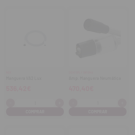
NSK
DENTSPLY SIRONA
Manguera VA2 Lux
Amp. Manguera Neumática
536,42€
470,40€
-
+
-
+
Cantidad:
Cantidad:
Disminuir
Aumentar
Disminuir
Aume
cantidad
cantidad
cantidad
cant