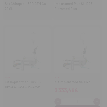
Set Chiropro + 3RD GEN CA
Implantmed Plus SI-1023 +
20:1L
Piezomed Plus
W&H
W&H
Kit Implantmed Plus SI-
Kit Implantmed SI-1023
1023+WS-75L+SA-435M
3 333,49€
-
+
Cantidad:
Disminuir
Aume