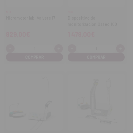
NSK
NSK
Micromotor lab. Volvere i7
Dispositivo de
monitorización Osseo 100
929,00€
1 479,00€
-
+
-
+
Cantidad:
Cantidad:
Disminuir
Aumentar
Disminuir
Aume
cantidad
cantidad
cantidad
cant