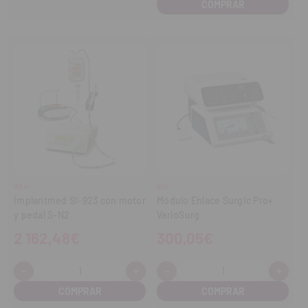
cantidad
cant
W&H
NSK
Implantmed SI-923 con motor
Módulo Enlace Surgic Pro+
y pedal S-N2
VarioSurg
2 162,48€
300,05€
-
+
-
+
Cantidad:
Cantidad:
Disminuir
Aumentar
Disminuir
Aume
cantidad
cantidad
cantidad
cant