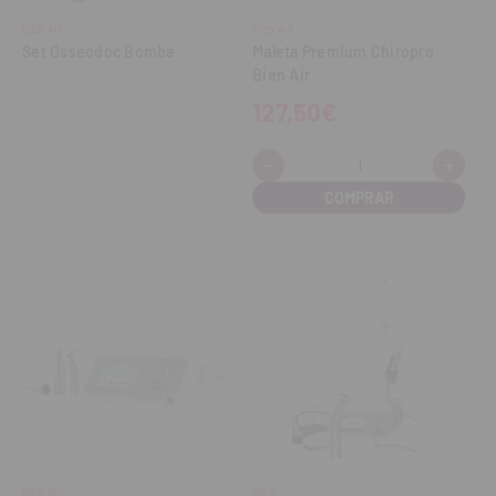
BIEN AIR
BIEN AIR
Set Osseodoc Bomba
Maleta Premium Chiropro
Bien Air
127,50€
-
+
Cantidad:
Disminuir
Aume
cantidad
cant
BIEN AIR
W&H