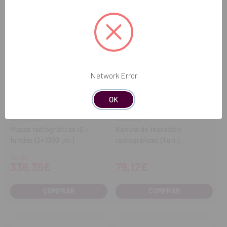
Network Error
OK
DURR DENTAL
CARESTREAM
Placas radiográficas IQ +
Ranura de inserción
fundas (2+1000 un.)
radiográficas (1 un.)
Desde
336,35€
79,12€
COMPRAR
COMPRAR