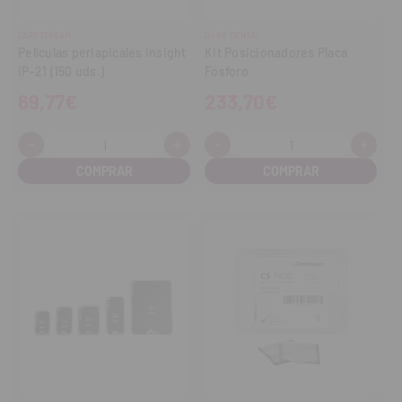
CARESTREAM
DURR DENTAL
Películas periapicales Insight
Kit Posicionadores Placa
IP-21 (150 uds.)
Fosforo
69,77€
233,70€
-
+
-
+
Cantidad:
Cantidad:
Disminuir
Aumentar
Disminuir
Aume
cantidad
cantidad
cantidad
cant