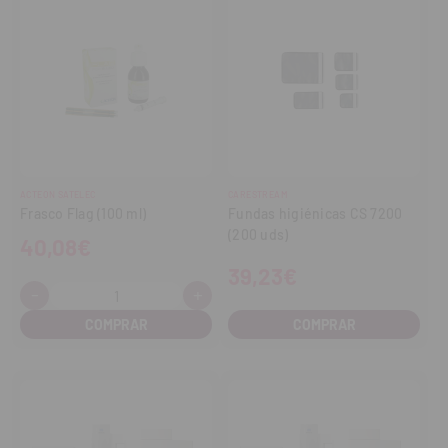
ACTEON SATELEC
CARESTREAM
Frasco Flag (100 ml)
Fundas higiénicas CS 7200
(200 uds)
40,08€
39,23€
-
+
Cantidad:
Disminuir
Aumentar
cantidad
cantidad
COMPRAR