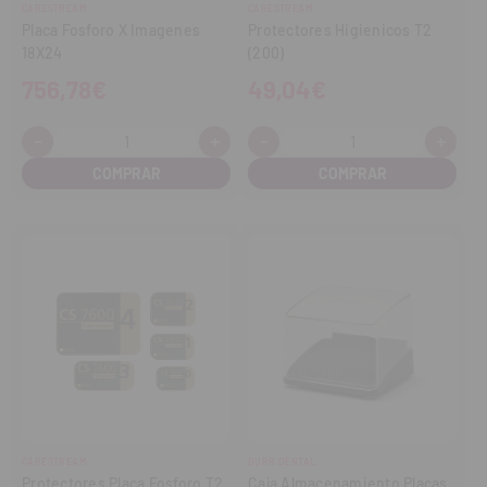
CARESTREAM
CARESTREAM
Placa Fosforo X Imagenes
Protectores Higienicos T2
18X24
(200)
756,78€
49,04€
-
+
-
+
Cantidad:
Cantidad:
Disminuir
Aumentar
Disminuir
Aume
cantidad
cantidad
cantidad
cant
CARESTREAM
DURR DENTAL
Protectores Placa Fosforo T2
Caja Almacenamiento Placas