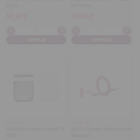
(200)
De Fosforo
50,87€
50,84€
-
+
-
+
Cantidad:
Cantidad:
Disminuir
Aumentar
Disminuir
Aume
cantidad
cantidad
cantidad
cant
CARESTREAM
DURR DENTAL
Protectores Placa Fosforo T0
Aro De Enfoque Aleta Mordida
(200)
Naranja (1)