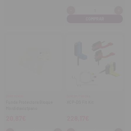
-
+
Cantidad:
Disminuir
Aume
cantidad
cant
DURR DENTAL
DENTSPLY SIRONA
Funda Protectora Bloque
XCP-DS Fit Kit
Mordidavistpano
20,87€
228,17€