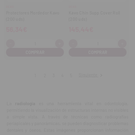
DEXIS
DEXIS
Protectores Mordedor Kavo
Kavo Chin Supp Cover Roll
(200 uds)
(200 uds)
56,34€
145,44€
-
+
-
+
Cantidad:
Cantidad:
Disminuir
Aumentar
Disminuir
Aume
cantidad
cantidad
cantidad
cant
Siguiente
1
2
3
4
5
La
radiología
es una herramienta vital en odontología,
permitiendo la visualización de estructuras internas no visibles
a simple vista. A través de técnicas como radiografías
periapicales y panorámicas, se pueden diagnosticar problemas
dentales y óseos. Estas imágenes proporcionan información