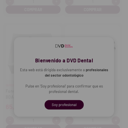
-
+
-
+
Cantidad:
Cantidad:
Disminuir
Aumentar
Disminuir
Aume
cantidad
cantidad
cantidad
cant
Bienvenido a DVD Dental
Esta web está dirigida exclusivamente a
profesionales
del sector odontológico
CARESTREAM
Pulse en 'Soy profesional' para confirmar que es
CARESTREAM
Funda Hig Kit Suj Cabeza
Posicionador Tipo Cepillo
profesional dental.
BDA34 (1X150)
Izq.+Drcha.(2) Ref. 5156054
Soy profesional
65,37€
36,20€
-
+
-
+
Cantidad:
Cantidad:
Disminuir
Aumentar
Disminuir
Aume
cantidad
cantidad
cantidad
cant