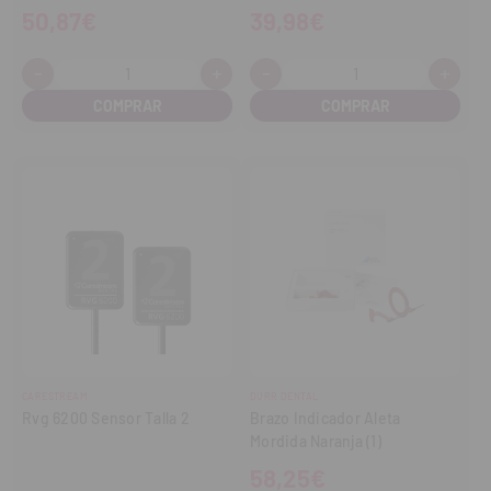
50,87€
39,98€
-
+
-
+
Cantidad:
Cantidad:
Disminuir
Aumentar
Disminuir
Aume
cantidad
cantidad
cantidad
cant
CARESTREAM
DURR DENTAL
Rvg 6200 Sensor Talla 2
Brazo Indicador Aleta
Mordida Naranja (1)
58,25€