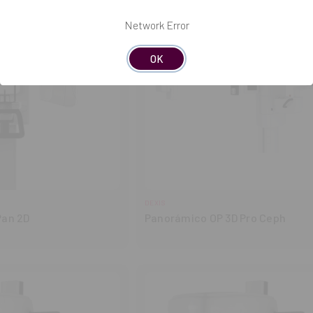
Network Error
OK
DEXIS
Pan 2D
Panorámico OP 3D Pro Ceph