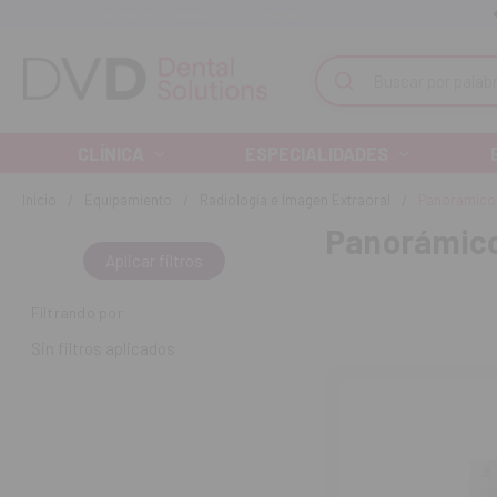
Recibe tu pedido en 24/48 horas
Monta tu clínica ¡Te acompañamos!
Buscar
CLÍNICA
ESPECIALIDADES
Inicio
Equipamiento
Radiología e Imagen Extraoral
Panorámico
Panorámic
Aplicar filtros
Filtrando por
Sin filtros aplicados