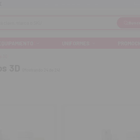
Llá
Envíos gratuitos a partir de 110€
Busc
EQUIPAMIENTO
UNIFORMES
PROMOCI
s 3D
os 3D
(Mostrando 24 de 24)