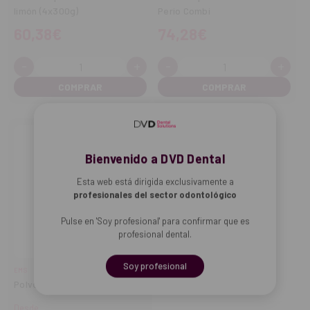
limón (4x300g)
Perio Combi
60,38€
74,28€
-
+
-
+
Cantidad:
Cantidad:
Disminuir
Aumentar
Disminuir
Aume
cantidad
cantidad
cantidad
cant
Bienvenido a DVD Dental
Esta web está dirigida exclusivamente a
profesionales del sector odontológico
Pulse en 'Soy profesional' para confirmar que es
profesional dental.
Soy profesional
EMS
Polvo de profilaxis Air Flow
Desde