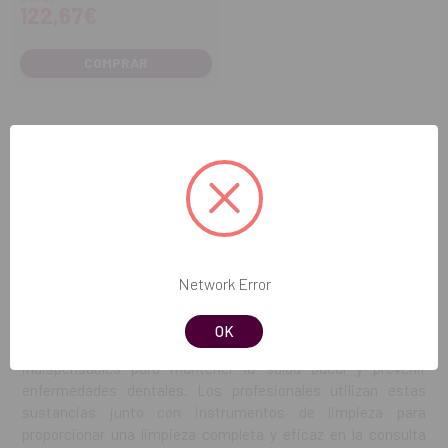
122,67€
COMPRAR
Las
pastas y polvos de profilaxis
son usados para limpiar y
pulir la superficie de los dientes durante la limpieza dental
profesional. Estas sustancias abrasivas ayudan a eliminar la
placa bacteriana, manchas y residuos de alimentos, dejando
los dientes limpios y suaves al tacto. Disponibles en una
variedad de sabores y texturas, las
pastas y polvos de
Network Error
profilaxis
mejoran la experiencia del paciente durante la
limpieza dental. Su formulación suave y efectiva garantiza
OK
resultados óptimos sin dañar el esmalte dental. Son
indispensables para mantener la salud bucal y prevenir
enfermedades dentales. Los profesionales utilizan estas
sustancias junto con instrumentos de limpieza para
proporcionar una limpieza completa y eficaz en la consulta