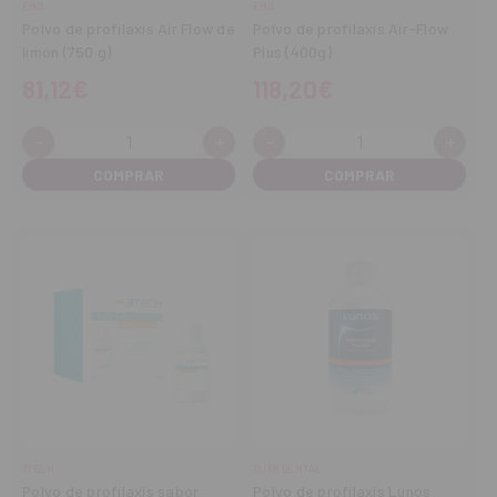
EMS
EMS
Polvo de profilaxis Air Flow de
Polvo de profilaxis Air-Flow
limón (750 g)
Plus (400g)
81,12€
118,20€
-
+
-
+
Cantidad:
Cantidad:
Disminuir
Aumentar
Disminuir
Aume
cantidad
cantidad
cantidad
cant
3TECH
DURR DENTAL
Polvo de profilaxis sabor
Polvo de profilaxis Lunos