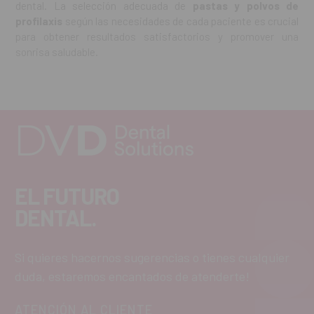
dental. La selección adecuada de
pastas y polvos de
profilaxis
según las necesidades de cada paciente es crucial
para obtener resultados satisfactorios y promover una
sonrisa saludable.
EL FUTURO
DENTAL.
Si quieres hacernos sugerencias o tienes cualquier
duda, estaremos encantados de atenderte!
ATENCIÓN AL CLIENTE