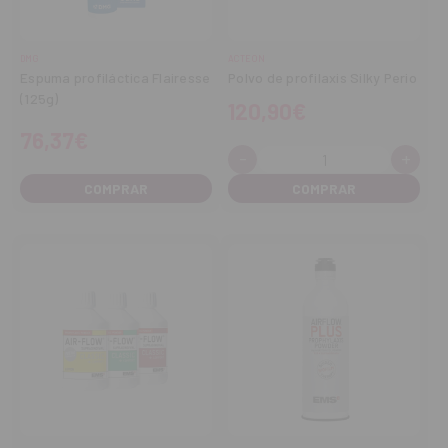
DMG
ACTEON
Espuma profiláctica Flairesse
Polvo de profilaxis Silky Perio
(125g)
120,90€
76,37€
-
+
Cantidad:
Disminuir
Aume
cantidad
cant
COMPRAR