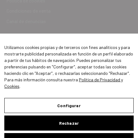
Política de cookies
Condiciones de venta
Canal de denuncias
Utilizamos cookies propias y de terceros con fines analíticos y para
mostrarte publicidad personalizada en función de un perfil elaborado
a partir de tus hábitos de navegación. Puedes personalizar tus
preferencias pulsando en "Configurar", aceptar todas las cookies
haciendo clic en "Aceptar", o rechazarlas seleccionando "Rechazar".
Para más información consulta nuestra
Política de Privacidad y
Cookies
.
Aviso Legal
Política de Privacidad y Cookies
Configurar
Condiciones de compra
Rechazar
Configurar