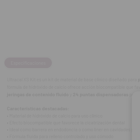
Característica
• Material de hid
• Efecto biocomp
• Ideal como ba
• Fórmula fluida
• Incluye 4 jeri
• Las puntas pe
• Facilita la col
• Compatible co
Especificaciones
Preguntas Frec
Ultracal XS Kit es un kit de material de base clínico diseñado para
¿Para qué se util
fórmula de hidróxido de calcio ofrece acción biocompatible que fav
Se utiliza como 
jeringas de contenido fluido
24 puntas dispensadoras
y
para 
cavidades denta
¿Qué beneficios 
Características destacadas:
El hidróxido de 
• Material de hidróxido de calcio para uso clínico
promover la cica
• Efecto biocompatible que favorece la cicatrización dental
• Ideal como barrera en endodoncia o como liner en cavidades pro
¿Cuántas jeringa
• Fórmula fluida para relleno controlado y uso cómodo