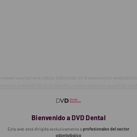
s destacadas:
róxido de calcio para uso clínico
atible que favorece la cicatrización dental
rrera en endodoncia o como liner en cavidades profundas
 para relleno controlado y uso cómodo
ngas de material y 24 puntas dispensadoras
rmiten acceso preciso a áreas pequeñas
ocación sin desperdicio de material
n procedimientos restauradores y endodónticos
uentes (FAQ):
proveer una barrera calcio‑hidróxido en tratamientos endodónti
iza Ultracal XS Kit?
orece el ambiente de cicatrización y remineralización, ayudando a esti
barrera de hidróxido de calcio en tratamientos endodónticos y como ba
una aplicación precisa y controlada en zonas de difícil acceso.
les profundas.
ofrece el hidróxido de calcio?
calcio es biocompatible y puede ayudar a estimular la formación de den
Bienvenido a DVD Dental
trización.
fundas
Esta web está dirigida exclusivamente a
profesionales del sector
s incluye el kit?
odontológico