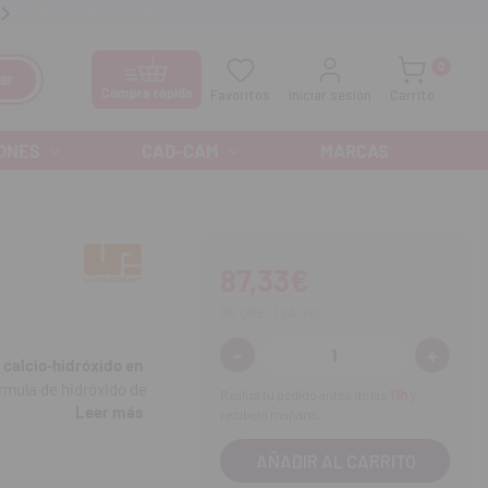
anos GRATIS al
900 300 475
Ofertas especiales cada mes
0
ar
Compra rápida
Favoritos
Iniciar sesión
Carrito
ONES
CAD-CAM
MARCAS
87,33€
96,06€
IVA incl.
-
+
Disminuir
Aumenta
 calcio‑hidróxido en
cantidad:
cantidad
órmula de hidróxido de
Realiza tu pedido antes de las
13h
y
Leer más
eralización, ayudando
recíbelo mañana.
fluido
y
24 puntas