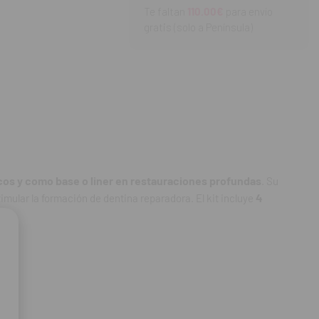
Te faltan
110.00€
para envío
gratis (solo a Península)
cos y como base o liner en restauraciones profundas
. Su
4
mular la formación de dentina reparadora. El kit incluye
se o liner en
tina reparadora y a