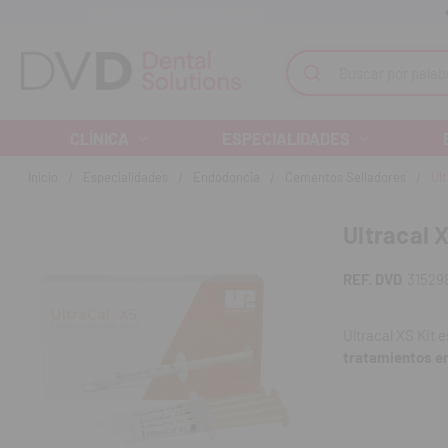
Recibe tu pedido en 24/48 horas
Monta tu clínica ¡Te acompañamos!
Buscar
CLÍNICA
ESPECIALIDADES
Inicio
Especialidades
Endodoncia
Cementos Selladores
Ult
Ultracal 
REF. DVD
31529
Ultracal XS Kit 
tratamientos e
calcio ofrece ac
a estimular la f
dispensadoras