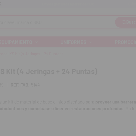
Llám
Envíos gratuitos a partir de 110€
Busc
EQUIPAMIENTO
UNIFORMES
PROMOCI
racal XS Kit (4 Jeringas + 24 Puntas)
XS Kit (4 Jeringas + 24 Puntas)
89
|
REF. FAB.
5144
es un kit de material de base clínico diseñado para
proveer una barrera
ndodónticos y como base o liner en restauraciones profundas
. Su f
ción biocompatible que favorece el ambiente de cicatrización y remin
ormación de dentina reparadora. El kit incluye
4 jeringas de contenido 
para una aplicación precisa y controlada en zonas de difícil acceso.