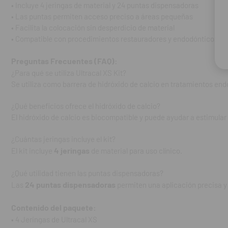
El kit incluye
4 j
• Incluye 4 jeringas de material y 24 puntas dispensadoras
• Las puntas permiten acceso preciso a áreas pequeñas
¿Qué utilidad ti
• Facilita la colocación sin desperdicio de material
Las
24 puntas 
• Compatible con procedimientos restauradores y endodónticos
acceso.
Preguntas Frecuentes (FAQ):
Contenido del 
¿Para qué se utiliza Ultracal XS Kit?
• 4 Jeringas de 
Se utiliza como barrera de hidróxido de calcio en tratamientos en
• 24 Puntas dis
¿Qué beneficios ofrece el hidróxido de calcio?
REF. FAB: 5144
El hidróxido de calcio es biocompatible y puede ayudar a estimular
¿Cuántas jeringas incluye el kit?
4 jeringas
El kit incluye
de material para uso clínico.
¿Qué utilidad tienen las puntas dispensadoras?
24 puntas dispensadoras
Las
permiten una aplicación precisa y 
Contenido del paquete:
• 4 Jeringas de Ultracal XS