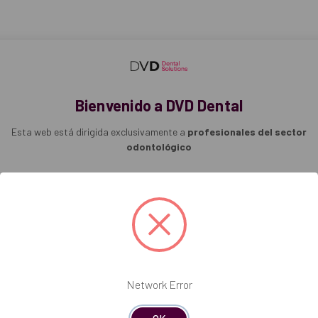
Bienvenido a DVD Dental
Esta web está dirigida exclusivamente a
profesionales del sector
odontológico
Pulse en 'Soy profesional' para confirmar que es profesional dental.
ón de todos los estilos de brackets, tanto anteriores como posteriore
Soy profesional
Network Error