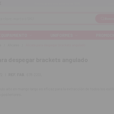
Llá
Envíos gratuitos a partir de 110€
Busc
EQUIPAMIENTO
UNIFORMES
PROMOCI
a
Alicates
Alicate para despegar brackets angulado
ara despegar brackets angulado
72
|
REF. FAB.
678-220L
ulo alto en mango largo es eficaz para la extracción de todos los esti
 posteriores.
 unidad
220L