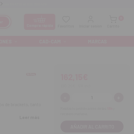
manos GRATIS al
900 300 475
Ofertas especiales cada mes
0
ar
Compra rápida
Favoritos
Iniciar sesión
Carrito
ONES
CAD-CAM
MARCAS
162,15€
196,20€
IVA incl.
-
+
Disminuir
Aument
cantidad:
cantida
los de brackets, tanto
Realiza tu pedido antes de las
13h
y
recíbelo mañana.
Leer más