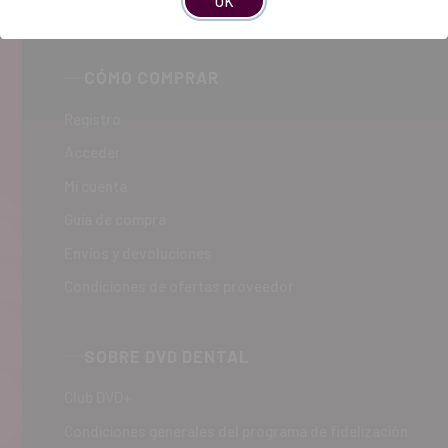
OK
CÓMO COMPRAR
Registro
Acceder
Mi cuenta
Guía de compra
Envíos y devoluciones
Condiciones de ofertas proveedor
SOBRE DVD DENTAL
Club DVD+
Condiciones generales del programa de fidelización