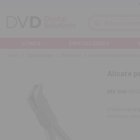
Recibe tu pedido en 24/48 horas
Monta tu clínica ¡Te acompañamos!
Buscar
CLÍNICA
ESPECIALIDADES
Inicio
Especialidades
Ortodoncia
Instrumental para Ortodonci
Alicate p
REF. DVD
2839
El diseño de áng
anteriores como
Contenido:
una
REF. FAB: 678-