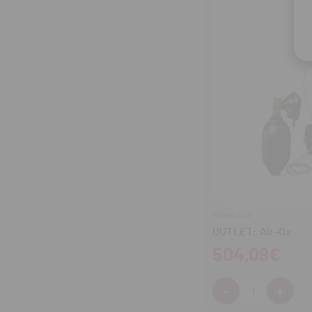
TECNO-GAZ
OUTLET: Air-Ox
504,09€
-
+
Cantidad:
Disminuir
Aum