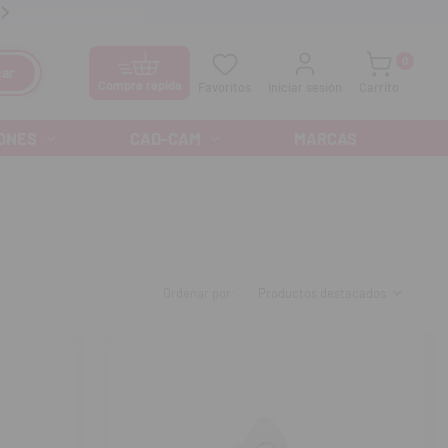
anos GRATIS al
900 300 475
Ofertas especiales cada mes
0
ar
Compra rápida
Favoritos
Iniciar sesión
Carrito
ONES
CAD-CAM
MARCAS
Ordenar por: