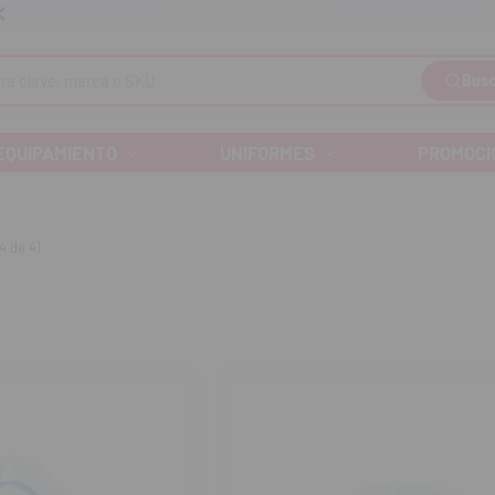
Llám
Envíos gratuitos a partir de 110€
Busc
EQUIPAMIENTO
UNIFORMES
PROMOCI
4 de 4)