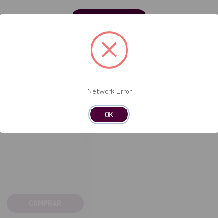
Soy profesional
Network Error
OK
entar