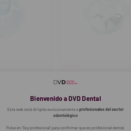
TECHNOFLUX
ca Reanimación Manual
Mascarilla de Oxígeno Pediátrica
Reanimación
5,55€
Bienvenido a DVD Dental
-
+
Cantidad:
entar
Disminuir
Aumentar
Esta web está dirigida exclusivamente a
profesionales del sector
tidad
cantidad
cantidad
odontológico
Pulse en 'Soy profesional' para confirmar que es profesional dental.