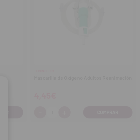
TECHNOFLUX
Mascarilla de Oxígeno Adultos Reanimación
4,45€
-
+
Cantidad:
Disminuir
Aumentar
cantidad
cantidad