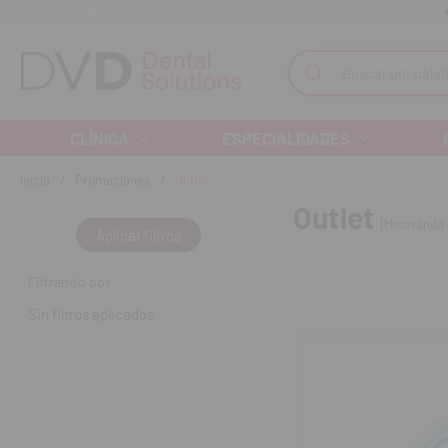
Recibe tu pedido en 24/48 horas
Monta tu clínica ¡Te acompañamos!
Buscar
CLÍNICA
ESPECIALIDADES
Inicio
Promociones
Outlet
Outlet
(Mostrando 
Aplicar filtros
Filtrando por
Sin filtros aplicados