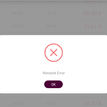
20,30 €
3121518
ER-29
20,30 €
3121519
ER-12
21,24 €
3121520
ER-06
21,23 €
3121521
ER-19
21,23 €
3121522
ER-10
17,06 €
3121523
ER-02
Network Error
21,23 €
3121524
ER-23
OK
21,23 €
3121525
ER-11
20,30 €
3121526
ER-05