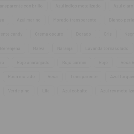
ransparente con brillo
Azul índigo metalizado
Azul claro
a de 1040 unidades.
sa
Azul marino
Morado transparente
Blanco perl
rente candy
Crema oscuro
Dorado
Gris
Neg
Berenjena
Malva
Naranja
Lavanda tornasolado
ro
Rojo anaranjado
Rojo carmín
Rojo
Rosa B
Rosa morado
Rosa
Transparente
Azul turque
Verde pino
Lila
Azul cobalto
Azul rey metaliz