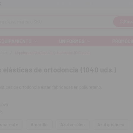
Llám
Envíos gratuitos a partir de 110€
Busc
EQUIPAMIENTO
UNIFORMES
PROMOCI
ticas
Ligaduras elásticas de ortodoncia (1040 uds.)
 elásticas de ortodoncia (1040 uds.)
ásticas de ortodoncia están fabricadas en poliuretano.
:
. DVD
io
líquidos e inoloras
 el color y alta elasticidad.
nsparente
Amarillo
Azul cerúleo
Azul grisáceo
n una amplia gama de colores.
3mm.