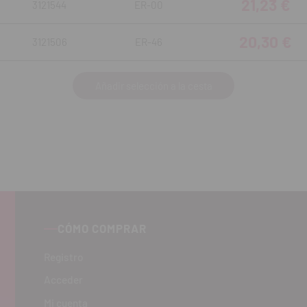
21,23 €
3121544
ER-00
20,30 €
3121506
ER-46
Añadir selección a la cesta
CÓMO COMPRAR
Registro
Acceder
Mi cuenta