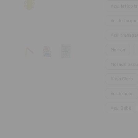
Azul ártico t
Contenido:
Bols
Verde turque
Azul transpa
Marrón
Morado oscu
Rosa Claro
Verde neón
Azul Bebé