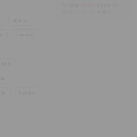
Te faltan
110.00€
para envío
gratis (solo a Península)
a
Blanco
ro
Lavanda
arbie
sa
ado
Surtido