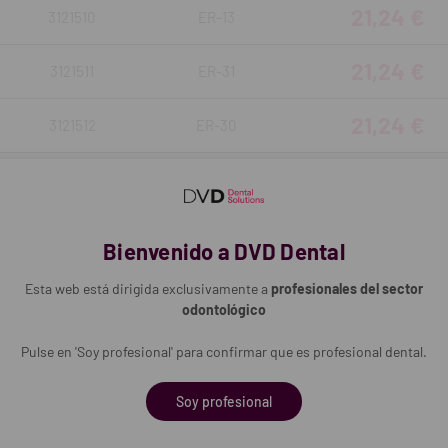
21,24 €
3121510
ER-13
21,24 €
3121511
ER-31
21,24 €
a
3121512
ER-30
21,23 €
3121513
ER-21
17,24 €
3121514
ER-24
Bienvenido a DVD Dental
21,24 €
3121515
ER-40
Esta web está dirigida exclusivamente a
profesionales del sector
odontológico
21,24 €
3121516
ER-25
Pulse en 'Soy profesional' para confirmar que es profesional dental.
19,52 €
3121517
ER-41
Soy profesional