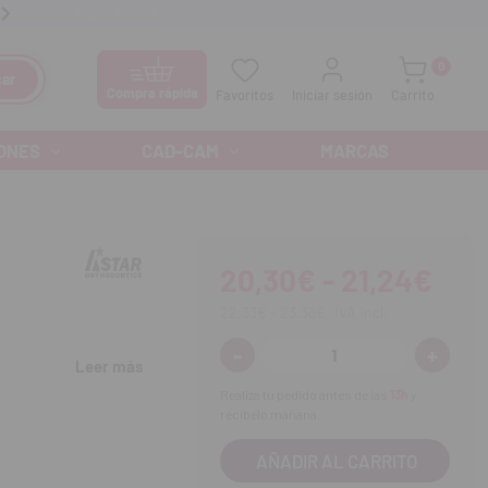
anos GRATIS al
900 300 475
Ofertas especiales cada mes
0
ar
Compra rápida
Favoritos
Iniciar sesión
Carrito
ONES
CAD-CAM
MARCAS
20,30€ - 21,24€
22,33€ - 23,36€
IVA incl.
-
+
Disminuir
Aumenta
Leer más
cantidad:
cantidad
Realiza tu pedido antes de las
13h
y
recíbelo mañana.