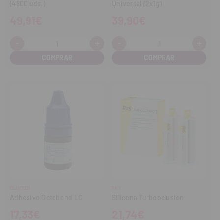
(4800 uds.)
Universal (2x1g)
49,91€
39,90€
-
+
-
+
Cantidad:
Cantidad:
Disminuir
Aumentar
Disminuir
Aume
cantidad
cantidad
cantidad
cant
CLARBEN
R&S
Adhesivo Octobond LC
Silicona Turbooclusion
17,33€
21,74€