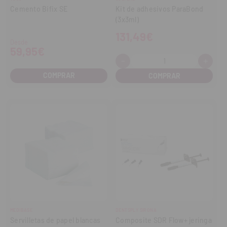
Cemento Bifix SE
Kit de adhesivos ParaBond
(3x3ml)
131,49€
Desde
59,95€
-
+
Cantidad:
Disminuir
Aume
cantidad
cant
COMPRAR
MEDIBASE
DENTSPLY SIRONA
Servilletas de papel blancas
Composite SDR Flow+ jeringa