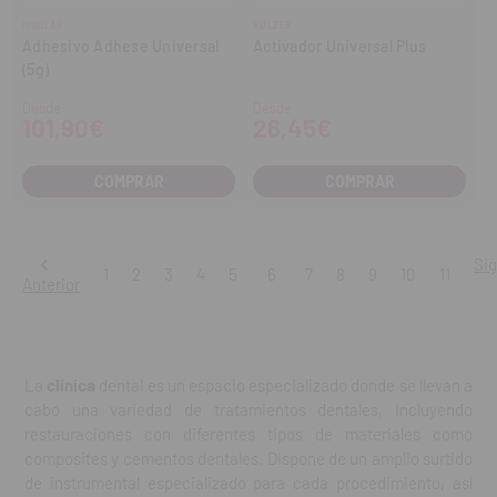
IVOCLAR
KULZER
Adhesivo Adhese Universal
Activador Universal Plus
(5g)
Desde
Desde
101,90€
26,45€
COMPRAR
COMPRAR
Sig
1
2
3
4
5
6
7
8
9
10
11
Anterior
La
clínica
dental es un espacio especializado donde se llevan a
cabo una variedad de tratamientos dentales, incluyendo
restauraciones con diferentes tipos de materiales como
composites y cementos dentales. Dispone de un amplio surtido
de instrumental especializado para cada procedimiento, así