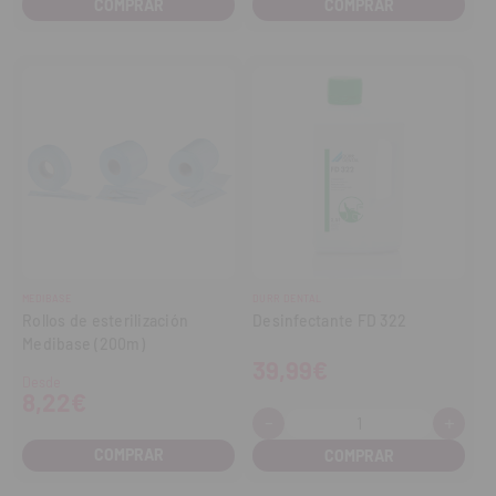
COMPRAR
COMPRAR
MEDIBASE
DURR DENTAL
Rollos de esterilización
Desinfectante FD 322
Medibase (200m)
39,99€
Desde
8,22€
-
+
Cantidad:
Disminuir
Aume
cantidad
cant
COMPRAR