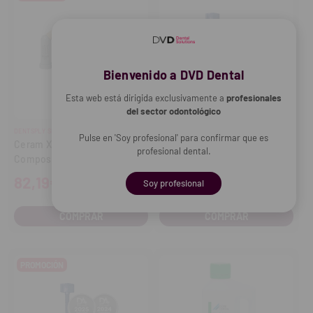
Bienvenido a DVD Dental
Esta web está dirigida exclusivamente a
profesionales
del sector odontológico
DENTSPLY SIRONA
SDI
Pulse en 'Soy profesional' para confirmar que es
Ceram X Spectra ST Effects
Composite universal Luna 2 -
profesional dental.
Composite Universal (16 x
Compules (20x0,25g)
0.25 g)
82,19€
78,66€
Soy profesional
COMPRAR
COMPRAR
PROMOCIÓN