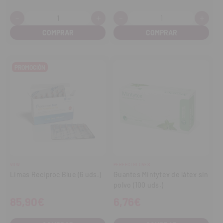
-
+
-
+
Cantidad:
Cantidad:
Disminuir
Aumentar
Disminuir
Aume
cantidad
cantidad
cantidad
cant
PROMOCIÓN
VDW
PERFECTGLOVES
Limas Reciproc Blue (6 uds.)
Guantes Mintytex de látex sin
polvo (100 uds.)
85,90€
6,76€