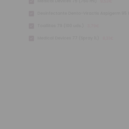
Medical Devices 75 (750 ml)
9,53€
Desinfectante Dento-Viractis Aspigerm 95 (
Toallitas 79 (100 uds.)
3,79€
Medical Devices 77 (Spray 1L)
8,31€