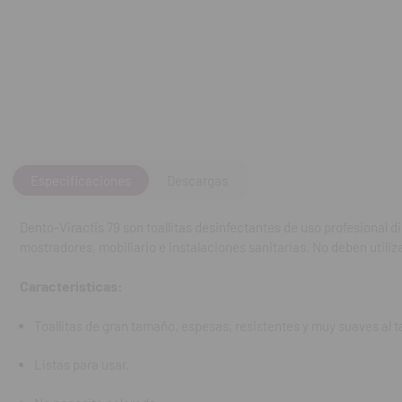
Características
Toallitas de 
Listas para us
No necesita a
Actúan en sol
Especificaciones
Descargas
Eficacia antimi
Dento-Viractis 79 son toallitas desinfectantes de uso profesional 
mostradores, mobiliario e instalaciones sanitarias. No deben utili
Bactericida
:
Enterococcus
Características:
Levuricida
: 
Toallitas de gran tamaño, espesas, resistentes y muy suaves al t
Virucida de 
Listas para usar.
HCV, Coronavir