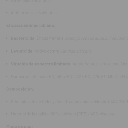
No necesita aclarado.
Normas de efi
Actúan en solo 5 minutos.
Composición:
Eficacia antimicrobiana:
Principio act
g/kg.
Bactericida
: Eficaz frente a
Staphylococcus aureus
,
Pseudomo
Material de la
Levuricida
: Activo contra
Candida albicans
.
Modo de uso:
Virucida de espectro limitado
: Actúa frente a virus como Ade
Uso exclusivo 
Normas de eficacia: EN 16615, EN 13727, EN 1276, EN 13697, EN 1
Utilizar 4 to
durante al me
Composición:
No aclarar de
Principio activo: Didecyldimethylammonium chloride (CAS 7173-51
Aplicar en au
Material de la toallita: 60% poliéster (PET) / 40% viscosa.
Cerrar bien e
Modo de uso: