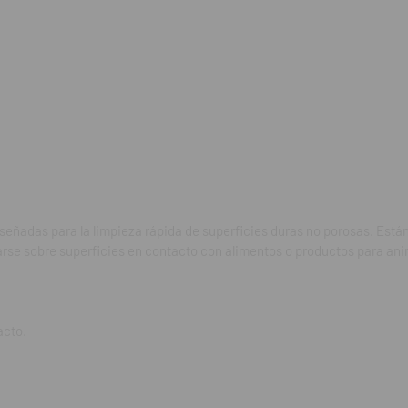
:
gran tamaño, espesas, resistentes y muy suaves al tacto.
ar.
clarado.
o 5 minutos.
crobiana:
diseñadas para la limpieza rápida de superficies duras no porosas. Es
zarse sobre superficies en contacto con alimentos o productos para ani
 Eficaz frente a
Staphylococcus aureus
,
Pseudomonas aeruginosa
,
Esc
 hirae
.
Activo contra
Candida albicans
.
acto.
espectro limitado
: Actúa frente a virus como Adenovirus, Norovirus, V
us, HIV, y Rotavirus.