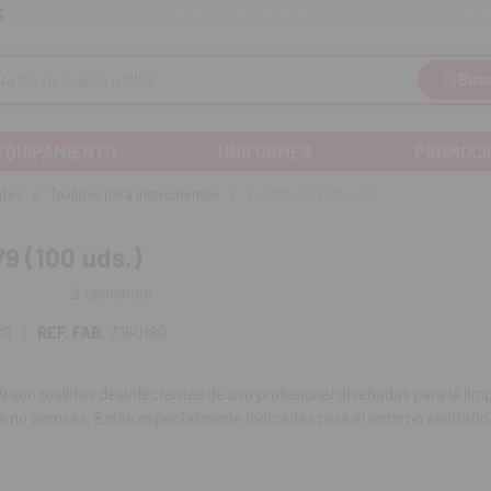
Llám
Envíos gratuitos a partir de 110€
Busc
EQUIPAMIENTO
UNIFORMES
PROMOCI
ntes
Toallitas para Instrumentos
Toallitas 79 (100 uds.)
79 (100 uds.)
80
|
REF. FAB.
3160180
9 son toallitas desinfectantes de uso profesional diseñadas para la lim
as no porosas. Están especialmente indicadas para el entorno sanitari
iliario e instalaciones sanitarias. No deben utilizarse sobre superfic
ductos para animales.