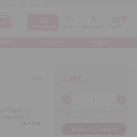
anos GRATIS al
900 300 475
Ofertas especiales cada mes
0
ar
Compra rápida
Favoritos
Iniciar sesión
Carrito
ONES
CAD-CAM
MARCAS
3,79€
4,59€
IVA incl.
-
+
Disminuir
Aumenta
cantidad:
cantidad
pieza rápida de
Realiza tu pedido antes de las
13h
y
o, como pomos,
recíbelo mañana.
Leer más
ies en contacto con