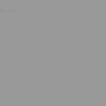
1L)
9,88€