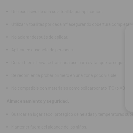
Se recomienda
Uso exclusivo de una sola toallita por aplicación.
No compatible
Utilizar 4 toallitas por cada m² asegurando cobertura completa
Almacenamiento
No aclarar después de aplicar.
Guardar en lu
Aplicar en ausencia de personas.
Mantener fuer
Cerrar bien el envase tras cada uso para evitar que se sequen.
Evitar contac
Se recomienda probar primero en una zona poco visible.
Desechar el e
No compatible con materiales como policarbonato (PC) o ABS.
Contenido:
Enva
Almacenamiento y seguridad:
Guardar en lugar seco, protegido de heladas y temperaturas sup
REF. FAB: 31601
Mantener fuera del alcance de los niños.