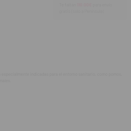
Te faltan
110.00€
para envío
gratis (solo a Península)
tán especialmente indicadas para el entorno sanitario, como pomos,
males.
herichia coli
,
accinia, Herpes, HBV,