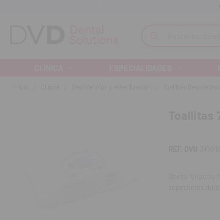
Recibe tu pedido en 24/48 horas
Monta tu clínica ¡Te acompañamos!
Buscar
CLÍNICA
ESPECIALIDADES
Inicio
Clínica
Desinfección y esterilización
Toallitas Desinfecta
Toallitas 
REF. DVD
31601
Dento-Viractis 7
superficies dur
mostradores, mob
alimentos o pro