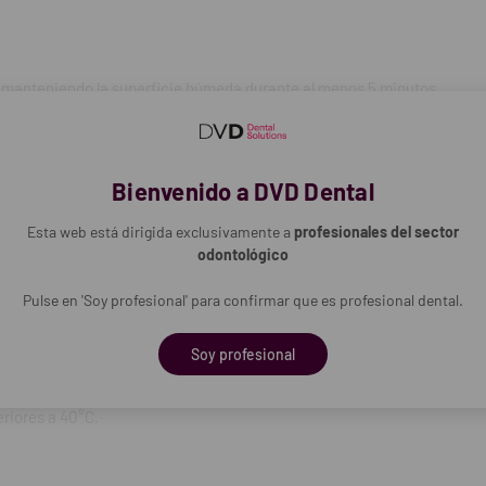
 probar primero en una zona poco visible.
 con materiales como policarbonato (PC) o ABS.
 y manteniendo la superficie húmeda durante al menos 5 minutos.
 y seguridad:
gar seco, protegido de heladas y temperaturas superiores a 40°C.
Bienvenido a DVD Dental
a del alcance de los niños.
Esta web está dirigida exclusivamente a
profesionales del sector
odontológico
to con el medio ambiente.
Pulse en 'Soy profesional' para confirmar que es profesional dental.
nvase en conformidad con normativas locales.
Soy profesional
se de 100 unidades.
eriores a 40°C.
80