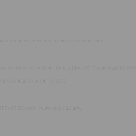
cacia: EN 16615, EN 13727, EN 1276, EN 13697, EN 13624, EN 1650, EN 1
ivo: Didecyldimethylammonium chloride (CAS 7173-51-5) al 0,29% (p/p), 
nas aeruginosa
,
Escherichia coli
,
Enterococcus hirae
.
 toallita: 60% poliéster (PET) / 40% viscosa.
novirus, Norovirus, Vaccinia, Herpes, HBV, HCV, Coronavirus, HIV, y Ro
de una sola toallita por aplicación.
3624, EN 1650, EN 14476, EN 16777.
allitas por cada m² asegurando cobertura completa y manteniendo la su
nos 5 minutos.
spués de aplicar.
-5) al 0,29% (p/p), equivalente a 2,9 g/kg.
sencia de personas.
l envase tras cada uso para evitar que se sequen.