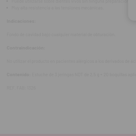
Puede utilizarse sobre dientes vivos sin ninguna preparación.
Muy alta resistencia a las tensiones mecánicas.
Indicaciones:
Fondo de cavidad bajo cualquier material de obturación.
Contraindicación:
No utilizar el producto en pacientes alérgicos a los derivados de ác
Contenido:
Estuche de 3 jeringas NDT de 2,5 g + 20 boquillas ap
REF. FAB: 1326