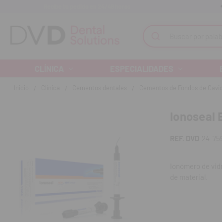
Recibe tu pedido en 24/48 horas
Monta tu clínica ¡Te acompañamos!
Buscar
CLÍNICA
ESPECIALIDADES
Inicio
Clínica
Cementos dentales
Cementos de Fondos de Cavi
Ionoseal 
REF. DVD
24-75
Ionómero de vidr
de material.
Ventajas:
Fraguado rápi