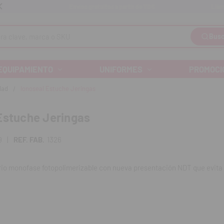
Llám
Envíos gratuitos a partir de 110€
Busc
EQUIPAMIENTO
UNIFORMES
PROMOCI
dad
Ionoseal Estuche Jeringas
Estuche Jeringas
9
|
REF. FAB.
1326
io monofase fotopolimerizable con nueva presentación NDT que evita e
do por fotopolimerización.