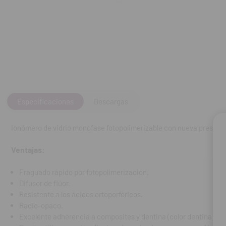
Difusor de flú
Resistente a l
Radio-opaco.
Excelente adh
Puede utiliza
Muy alta resi
Indicaciones:
Especificaciones
Descargas
Fondo de cavidad
Ionómero de vidrio monofase fotopolimerizable con nueva presentac
Contraindicació
Ventajas:
No utilizar el p
Fraguado rápido por fotopolimerización.
Contenido:
Estu
Difusor de flúor.
REF. FAB: 1326
Resistente a los ácidos ortoporfóricos.
Radio-opaco.
Excelente adherencia a composites y dentina (color dentina).