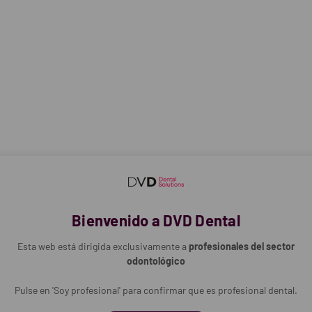
or.
os ácidos ortoporfóricos.
erencia a composites y dentina (color dentina).
rse sobre dientes vivos sin ninguna preparación.
stencia a las tensiones mecánicas.
 bajo cualquier material de obturación.
ión NDT que evita el goteo y la pérdida de material.
n:
roducto en pacientes alérgicos a los derivados de ácido metacrílico.
Bienvenido a DVD Dental
che de 3 jeringas NDT de 2,5 g + 20 boquillas aplicadoras desechables
Esta web está dirigida exclusivamente a
profesionales del sector
odontológico
Pulse en 'Soy profesional' para confirmar que es profesional dental.