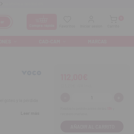
anos GRATIS al
900 300 475
Ofertas especiales cada mes
0
ar
Compra rápida
Favoritos
Iniciar sesión
Carrito
ONES
CAD-CAM
MARCAS
112,00€
123,20€
IVA incl.
-
+
Disminuir
Aumenta
l goteo y la pérdida
cantidad:
cantidad
Realiza tu pedido antes de las
13h
y
Leer más
recíbelo mañana.