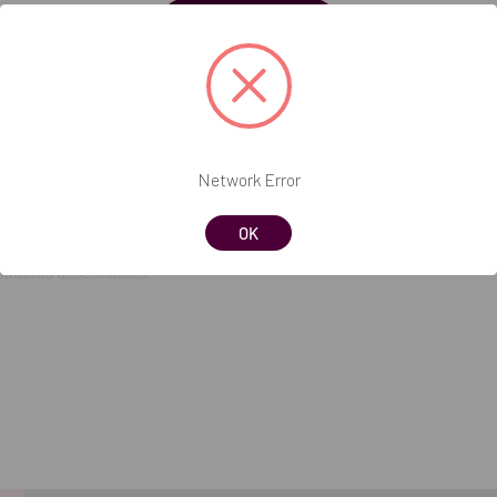
Soy profesional
Network Error
ido metacrílico.
OK
licadoras desechables.